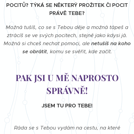
POCITŮ? TÝKÁ SE NĚKTERÝ PROŽITEK ČI POCIT
PRÁVĚ TEBE?
Možná tušíš, co se s Tebou děje a možná tápeš a
ztrácíš se ve svých pocitech, stejně jako kdysi já.
Možná si chceš nechat pomoci, ale
netušíš na koho
se obrátit
, komu se svěřit, kde začít.
PAK JSI U MĚ NAPROSTO
SPRÁVNĚ!
JSEM TU PRO TEBE!
Ráda se s Tebou vydám na cestu, na které