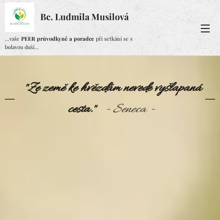
Bc. Ludmila Musilová
...vaše
PEER průvodkyně a poradce
při setkání se s
bolavou duší...
"Ze
země ke hvězdám nevede vyšlapaná
cesta."
- Seneca -