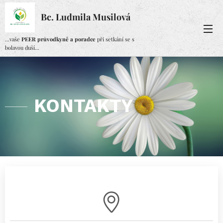
Bc. Ludmila Musilová
...vaše
PEER průvodkyně a poradce
při setkání se s
bolavou duší...
KONTAKTY