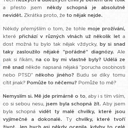
a přesto jsem
někdy schopná je absolutně
nevidět.
Zkrátka proto, že
to nějak nejde.
Někdy přemýšlím o tom, že tohle
moje prožívání,
které
přichází v různých vlnách už několik let
a
dost možná tu bylo tak nějak vždycky,
by si snad
taky zasloužilo nějaké "pořádné" diagnózy.
Ale
pak si říkám,
na co by mi vlastně byly?
Udělá ze
mě snad
někde napsaná nějaká "porucha osobnosti
nebo PTSD"
někoho jiného?
Budu se díky tomu
cítit jinak?
Pomůže to něčemu?
Pomůže to mě?
Nemyslím si.
Mě jde primárně o to
, aby i s tím vším,
co si sebou nesu,
jsem byla schopná žít.
Aby jsem
byla schopná
vidět ty malé chvilky, které jsou
vyjímečné a dokonalé.
Ty
chvilky, které tvoří
život.
Jen bych asi někdy ocenila, kdyby to celé