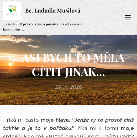
Bc. Ludmila Musilová
...vaše
PEER průvodkyně a poradce
při setkání se s
bolavou duší...
...ASI BYCH TO MĚLA
CÍTIT JINAK...
28.05.2026
...říká mi často
moje hlava.
"Jenže ty to prostě cítíš
takhle a je to v pořádku!"
říká mi k tomu
moje
srdce?!
Kdo má vlastně pravdu? Komu můžu věřit?