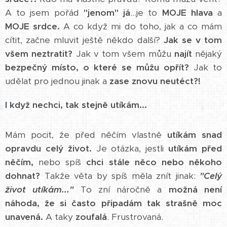
A to jsem pořád
"jenom" já
...je to
MOJE hlava
a
MOJE srdce.
A co když mi do toho, jak a co mám
cítit, začne mluvit ještě někdo další?
Jak se v tom
všem neztratit?
Jak v tom všem můžu
najít
nějaký
bezpečný místo, o které se můžu opřít?
Jak to
udělat pro jednou jinak a
zase znovu neutéct?!
I když nechci, tak stejně utíkám...
Mám pocit, že před něčím vlastně
utíkám snad
opravdu celý život.
Je otázka, jestli
utíkám před
něčím,
nebo spíš
chci stále něco nebo někoho
dohnat?
Takže věta by spíš měla znít jinak:
"Celý
život utíkám..."
To zní náročně a
možná není
náhoda, že si často připadám tak strašně moc
unavená.
A taky
zoufalá
. Frustrovaná.