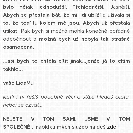
bylo nějak jednodušší.
Přehlednější.
Jasnější.
Abych se přestala bát, že mi lidi ublíží
a
užívala si
to, že teď tu kolem mě jsou.
Abych už přestala
utíkat.
Pak bych si možná mohla konečně pořádně
odpočinout a
možná bych už nebyla tak strašně
osamocená.
...asi bych to chtěla cítit jinak...jenže já to cítím
takhle...
vaše LidaMu
jestli i ty řešíš podobné věci a stále hledáš cestu,
neboj se ozvat...
NEJSTE V
TOM SAMI, JSME V TOM
SPOLEČNĚ!.
..
nabídku mých služeb najdeš
zde