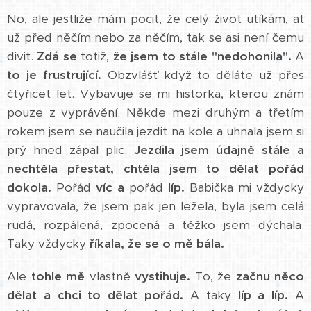
No, ale jestliže mám pocit, že celý život utíkám, ať
už před něčím nebo za něčím, tak se asi není čemu
divit.
Zdá se
totiž,
že jsem to stále "nedohonila".
A
to je frustrující.
Obzvlášť když to děláte už přes
čtyřicet let. Vybavuje se mi historka, kterou znám
pouze z vyprávění. Někde mezi druhým a třetím
rokem jsem se naučila jezdit na kole a uhnala jsem si
prý hned zápal plic.
Jezdila jsem údajně stále a
nechtěla přestat, chtěla jsem to dělat pořád
dokola.
Pořád
víc a
pořád
líp.
Babička mi vždycky
vypravovala, že jsem pak jen ležela, byla jsem celá
rudá, rozpálená, zpocená a těžko jsem dýchala.
Taky vždycky
říkala, že se o mě bála.
Ale
tohle mě
vlastně
vystihuje.
To, že
začnu něco
dělat a chci to dělat pořád.
A taky
líp a líp.
A