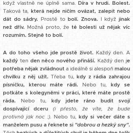
když vlastně ne úplně sama.
Díra v hrudi. Bolest.
Taková ta,
která nejde ničím ovázat, zalepit nebo
dát do sádry.
Prostě to
bolí. Znova.
I když
jinak
než dřív.
Možná proto, že
té bolesti už nějak víc
rozumím.
Stejně to bolí.
A do toho všeho jde prostě život.
Každý den. A
každý
ten
den něco nového přináší.
Každý den j
e
potřeba nějak zvládnout
a ideálně si alespoň
malou
chvilku z něj užít.
Třeba tu,
kdy z rádia zahrajou
písničku, kterou máte rádi.
Nebo tu,
kdy se
potkáte s kolegyněmi v práci, které máte prostě
ráda.
Nebo tu,
kdy jdete ráno budit svojí
dospívající dceru
(i přesto, že víte, že bude
protivná jak noc :).
Nebo tu,
kdy si večer dáte s
manželem pusu a řeknete si
"dobrou a hezký sny"
.
Těch
hezkých a důležitých chvil je během dne tolik