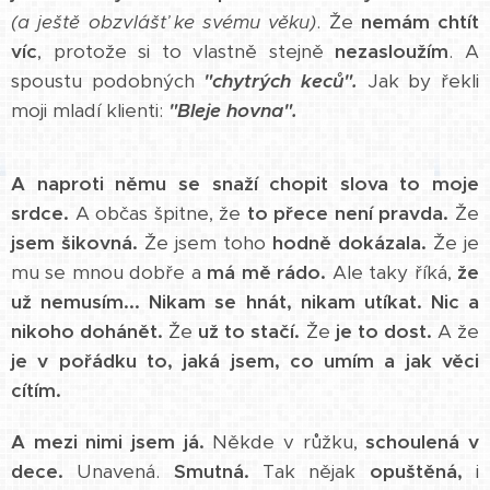
(a ještě obzvlášť ke svému věku)
. Že
nemám chtít
víc
, protože si to vlastně stejně
nezasloužím
. A
spoustu podobných
"chytrých keců".
Jak by řekli
moji mladí klienti:
"Bleje hovna".
A naproti němu
se snaží chopit slova to moje
srdce.
A občas špitne, že
to přece není pravda.
Že
jsem šikovná.
Že jsem toho
hodně dokázala.
Že je
mu se mnou dobře a
má mě rádo.
Ale taky říká,
že
už nemusím...
Nikam se hnát, nikam utíkat.
Nic a
nikoho dohánět.
Že
už to stačí.
Že
je to dost.
A že
je v pořádku to, jaká jsem, co umím a jak věci
cítím.
A mezi nimi jsem já.
Někde v růžku,
schoulená v
dece.
Unavená.
Smutná.
Tak nějak
opuštěná,
i