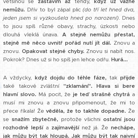
většinou se
zastavím až
tehdy,
když už vážně
nemůžu.
Dřív to byl zápal plic
(do tří let hned dva,
jeden jsem si vyzkoušela hned po narození)
. Dnes
to jsou spíš různé obavy, strachy, úzkosti nebo
dlouhá vleklá únava.
A stejně nemůžu přestat,
stejně mě něco uvnitř pořád nutí jít dál.
Znovu a
znovu.
Opakovat stejné chyby.
Znovu si nabít nos.
Pokrok? Dnes už si ho spíš jen lehce odřu.
Hurá...
A vždycky,
když dojdu do téhle fáze,
tak
přijde
také takové zvláštní
"zklamání".
Hlava si bere
hlavní slovo.
Má pocit, že
je teď strašně chytrá
a
musí mi znovu a znovu připomenout, že mi to
přece říkala! Že
věděla, že to takhle dopadne.
Že
se
snažím zbytečně,
protože všichni
ostatní jsou
rozhodně lepší
a
zajímavější
než já. Že
nechápe,
jak můžu být tak hloupá.
Jak můžu být tak naivní