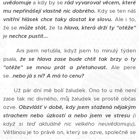
uvědomuje
a kdy by se
rád vyvaroval věcem, které
mu nepřinášejí vlastně nic dobrého.
Kdy se ten náš
vnitřní hlásek chce taky dostat ke slovu.
Ale i to,
že se
může stát,
že ta
hlava, která drží ty "otěže"
je
nechce pustit...
Ani jsem netušila, když jsem to minulý týden
psala,
že se hlava zase bude chtít tak brzy o ty
"otěže" se mnou prát a přetahovat.
Ale pere
se...
nebo já s ní? A má to cenu?
Už pár dní mě bolí žaludek. Ono to u mě není
zase tak nic divného, můj žaludek se prostě občas
ozve.
Obzvlášť v době, kdy jsem stažená nějakým
strachem nebo úzkostí a nebo jsem ve stresu
(i
když si teď aktuálně nic velkého neuvědomuju)
.
Většinou je to právě on, který se ozve, společně se