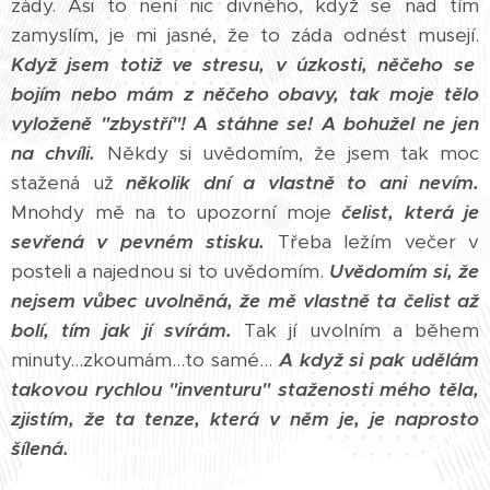
zády. Asi to není nic divného, když se nad tím
zamyslím, je mi jasné, že to záda odnést musejí.
Když jsem totiž ve stresu, v úzkosti, něčeho se
bojím nebo mám z něčeho obavy, tak moje tělo
vyloženě "zbystří"!
A stáhne se!
A bohužel ne jen
na chvíli.
Někdy si uvědomím, že jsem tak moc
stažená už
několik dní a vlastně to ani nevím.
Mnohdy mě na to upozorní moje
čelist, která je
sevřená v pevném stisku.
Třeba ležím večer v
posteli a najednou si to uvědomím.
Uvědomím si, že
nejsem vůbec uvolněná, že mě vlastně ta čelist až
bolí, tím jak jí svírám.
Tak jí uvolním a během
minuty...zkoumám...to samé...
A když si pak udělám
takovou rychlou "inventuru" staženosti mého těla,
zjistím, že ta tenze, která v něm je, je naprosto
šílená.