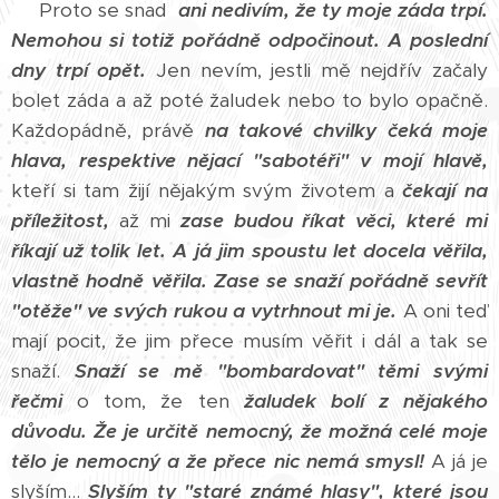
Proto se snad
ani nedivím, že ty moje záda trpí.
Nemohou si totiž pořádně odpočinout.
A poslední
dny trpí opět.
Jen nevím, jestli mě nejdřív začaly
bolet záda a až poté žaludek nebo to bylo opačně.
Každopádně, právě
na takové chvilky čeká moje
hlava, respektive nějací "sabotéři" v mojí hlavě,
kteří si tam žijí nějakým svým životem a
čekají na
příležitost,
až mi
zase budou říkat věci, které mi
říkají už tolik let.
A já jim spoustu let docela věřila,
vlastně hodně věřila.
Zase se snaží pořádně sevřít
"otěže" ve svých rukou a vytrhnout mi je.
A oni teď
mají pocit, že jim přece musím věřit i dál a tak se
snaží.
Snaží se mě "bombardovat" těmi svými
řečmi
o tom, že ten
žaludek bolí z nějakého
důvodu.
Že je určitě nemocný, že možná celé moje
tělo je nemocný a že přece nic nemá smysl!
A já je
slyším...
Slyším ty "staré známé hlasy", které jsou