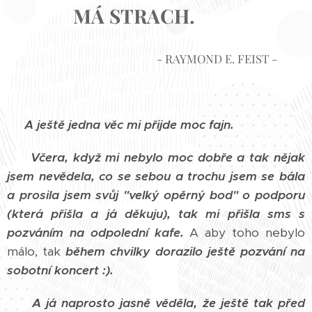
MÁ STRACH.
- RAYMOND E. FEIST -
A ještě jedna věc mi přijde moc fajn.
Včera, když mi nebylo moc dobře a tak nějak
jsem nevědela, co se sebou a trochu jsem se bála
a prosila jsem svůj "velký opěrný bod" o podporu
(která přišla a já děkuju), tak mi přišla sms s
pozváním na odpolední kafe.
A aby toho nebylo
málo, tak
během chvilky dorazilo ještě pozvání na
sobotní koncert :).
A já naprosto jasně věděla, že ještě tak před