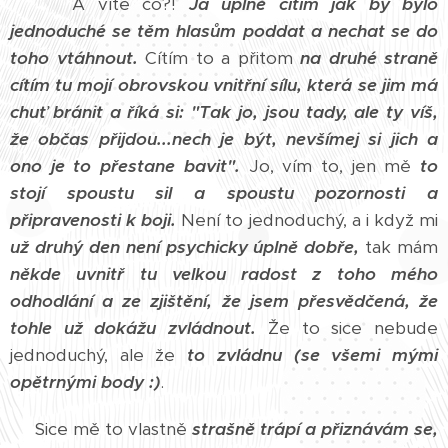
A víte co?!
Já úplně cítím jak by bylo
jednoduché se těm hlasům poddat a nechat se do
toho vtáhnout.
Cítím to a přitom
na druhé straně
cítím tu mojí obrovskou vnitřní sílu, která se jim má
chuť bránit a říká si: "Tak jo, jsou tady, ale ty víš,
že občas přijdou...nech je být, nevšímej si jich a
ono je to přestane bavit".
Jo, vím to, jen mě
to
stojí spoustu sil a spoustu pozornosti a
připravenosti k boji.
Není to jednoduchý, a i když mi
už druhý den není psychicky úplně dobře,
tak mám
někde uvnitř tu velkou radost z toho mého
odhodlání a ze zjištění, že jsem přesvědčená, že
tohle už dokážu zvládnout.
Že to sice nebude
jednoduchý, ale že
to zvládnu (se všemi mými
opětrnými body :)
.
Sice mě to vlastně
strašně trápí a přiznávám se,