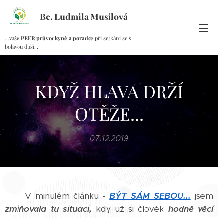
Bc. Ludmila Musilová
...vaše
PEER průvodkyně a poradce
při setkání se s
bolavou duší...
KDYŽ HLAVA DRŽÍ
OTĚŽE...
07.12.2019
V minulém článku -
BÝT SÁM SEBOU...
jsem
zmiňovala tu situaci,
kdy už si člověk
hodně věcí