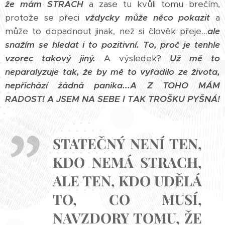
že mám STRACH
a zase tu kvůli tomu brečím,
protože se přeci
vždycky může něco pokazit
a
může to dopadnout jinak, než si člověk přeje...
ale
snažím se hledat i to pozitivní.
To, proč je tenhle
vzorec takový jiný.
A výsledek?
Už mě to
neparalyzuje tak, že by mě to vyřadilo ze života,
nepřichází žádná panika...A Z TOHO MÁM
RADOST! A JSEM NA SEBE I TAK TROŠKU PYŠNÁ!
STATEČNÝ NENÍ TEN,
KDO NEMÁ STRACH,
ALE TEN, KDO UDĚLÁ
TO, CO MUSÍ,
NAVZDORY TOMU, ŽE