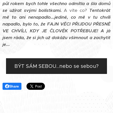
půl rokem bych tohle všechno odmítla a šla domů
se užírat svými bolístkami.
A víte co?
Tentokrát
mě to ani nenapadlo...jediné, co mě v tu chvíli
napadlo, bylo to, že FAJN VĚCI PŘIJDOU PŘESNĚ
VE CHVÍLI, KDY JE ČLOVĚK POTŘEBUJE! A já
jsem ráda, že si jich už dokážu všimnout a zachytit
je...
BÝT SÁM SEBOU...nebo se sebou?
Share