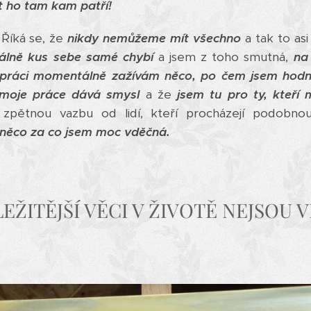
t ho tam kam patří!
. Říká se, že
nikdy nemůžeme mít všechno
a tak to asi 
lně kus sebe samé chybí
a jsem z toho smutná,
na
é práci momentálně zažívám něco, po čem jsem hodn
moje práce dává smysl
a že
jsem tu pro ty, kteří 
 zpětnou vazbu od lidí, kteří procházejí podobno
 něco za co jsem moc vděčná.
EŽITĚJŠÍ VĚCI V ŽIVOTĚ NEJSOU V