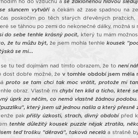
vyhodím ho do vzduchu a
se zakloněnou hlavou sleduju
 se sluncem vytváří
a čekám až zase spadnou na ze
bčas poskočím po těch starých dřevěných pražcích, 
které se táhnou po zemi do nekonečné dálky, možná si n
si do sebe tenhle krásný pocit,
který tu mám možnost 
to, že tu můžu být,
že jsem mohla tenhle
kousek "pod
týská se mi...
ž se tu teď dojímám nad tímto obrazem, že to
není ná
ě dost dobře možné, že
v tomhle období jsem měla 
ná
proto se tam chci tak moc vrátit, protože mi ta
enhle obraz. Vlastně mi
chybí ten klid a ticho, které 
ivný úprk za něčím, co nemá vlastně žádnou podobu.
puzzlíku", který jsem už jednou našla a který přesně
Jenže pak
přišly úzkosti, strach, divný období
před 
jsem
tenhle důležitý kousek puzzle nějak ztratila, ně
jsem teď trošku "děravá", taková necelá
a strašně by