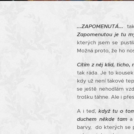
...ZAPOMENUTÁ...
ta
Zapomenutou je tu my
kterých jsem se pusti
Možná proto, že ho nos
Cítím z něj klid, ticho
tak ráda. Je to kouse
kdy už není takové tep
se ještě nehodlám vzd
trošku táhne. Ale i pře
A i teď,
když tu o tom
duchem někde tam
a
barvy, do kterých se 