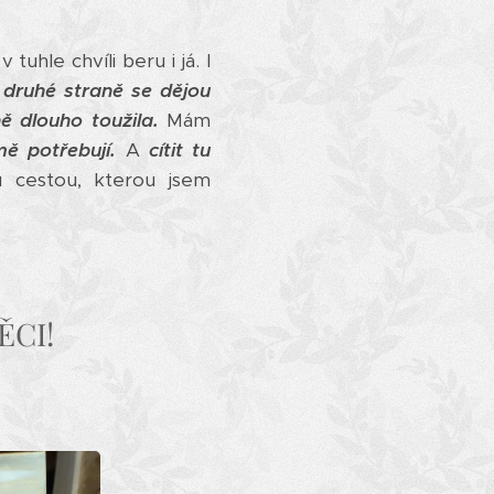
v tuhle chvíli beru i já. I
 druhé straně se dějou
ě dlouho toužila.
Mám
mě potřebují.
A
cítit tu
u cestou, kterou jsem
ĚCI!