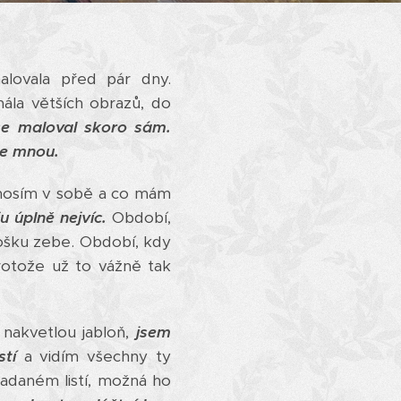
alovala před pár dny.
ála větších obrazů, do
 se maloval skoro sám.
se mnou.
 nosím v sobě a co mám
u úplně nejvíc.
Období,
rošku zebe. Období, kdy
rotože už to vážně tak
nakvetlou jabloň,
jsem
stí
a vidím všechny ty
adaném listí, možná ho