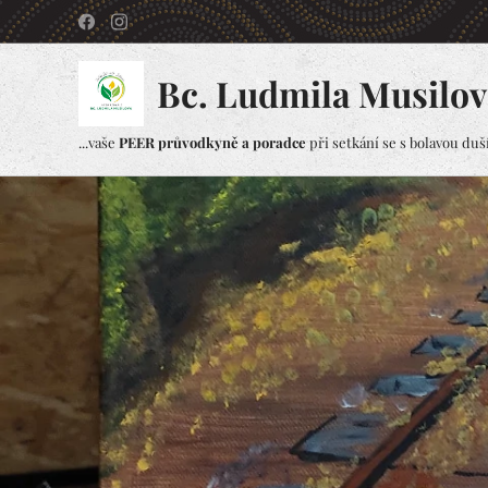
Bc. Ludmila Musilov
...vaše
PEER průvodkyně a poradce
při setkání se s bolavou duší.