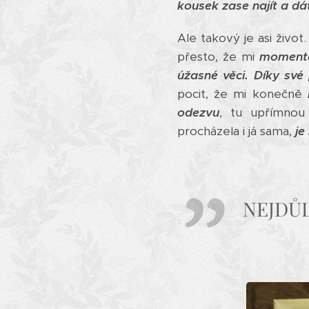
kousek zase najít a dá
Ale takový je asi život
přesto, že mi
momentá
úžasné věci. Díky sv
pocit, že mi konečně
odezvu
, tu upřímnou
procházela i já sama,
je
NEJDŮL