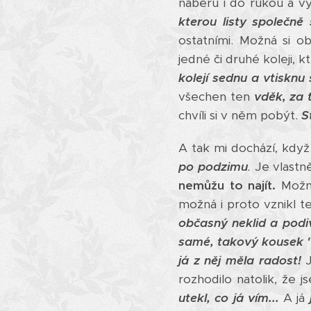
naberu i do rukou a 
kterou listy společně
ostatními. Možná si o
jedné či druhé koleji, 
kolejí sednu a vtisknu 
všechen ten
vděk, za 
chvíli si v něm pobýt.
S
A tak mi dochází, kdy
po podzimu
.
Je vlastn
nemůžu to najít.
Mož
možná i proto vznikl t
občasný neklid a pod
samé, takový kousek "
já z něj měla radost!
rozhodilo natolik, že 
utekl, co já vím...
A já