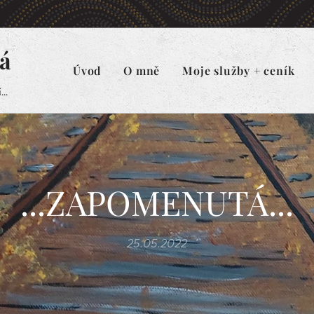
á
Úvod
O mně
Moje služby + ceník
..
...ZAPOMENUTÁ...
25.05.2022