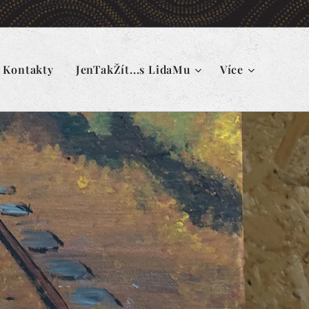
Kontakty
JenTakŽít...s LidaMu
Více