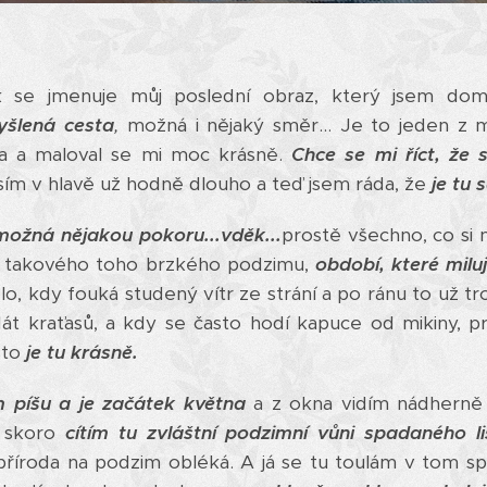
k se jmenuje můj poslední obraz, který jsem dom
šlená cesta
,
možná i nějaký směr... Je to jeden z m
la a maloval se mi moc krásně.
Chce se mi říct, že
ím v hlavě už hodně dlouho a teď jsem ráda, že
je tu 
, možná nějakou pokoru...vděk...
prostě všechno, co si
k takového toho brzkého podzimu,
období, které miluj
lo, kdy fouká studený vítr ze strání a po ránu to už t
át kraťasů, a kdy se často hodí kapuce od mikiny, p
sto
je tu krásně.
 píšu a je začátek května
a z okna vidím nádherně 
 skoro
cítím tu zvláštní podzimní vůni spadaného li
příroda na podzim obléká. A já se tu toulám v tom sp