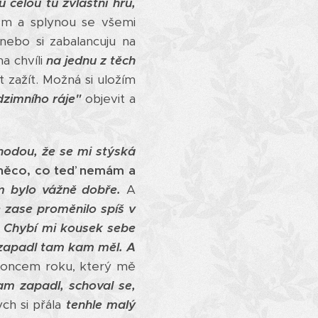
 celou tu zvláštní hru,
m a splynou se všemi
nebo si zabalancuju na
a chvíli
na jednu z těch
zažít. Možná si uložím
zimního ráje"
objevit a
hodou, že se mi stýská
něco, co teď nemám a
m bylo vážně dobře.
A
se zase proměnilo spíš v
Chybí mi kousek sebe
 zapadl tam kam měl. A
koncem roku, který mě
kam zapadl, schoval se,
ch si přála
tenhle malý