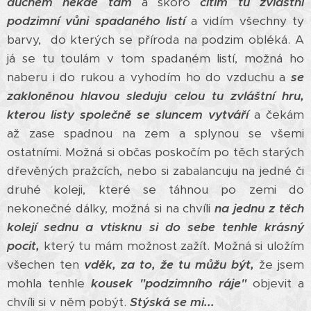
duchem někde tam
a skoro
cítím tu zvláštní
podzimní vůni spadaného listí
a vidím všechny ty
barvy, do kterých se příroda na podzim obléká. A
já se tu toulám v tom spadaném listí, možná ho
naberu i do rukou a vyhodím ho do vzduchu a
se
zakloněnou hlavou sleduju celou tu zvláštní hru,
kterou listy společně se sluncem vytváří
a čekám
až zase spadnou na zem a splynou se všemi
ostatními. Možná si občas poskočím po těch starých
dřevěných pražcích, nebo si zabalancuju na jedné či
druhé koleji, které se táhnou po zemi do
nekonečné dálky, možná si na chvíli
na jednu z těch
kolejí sednu a vtisknu si do sebe tenhle krásný
pocit,
který tu mám možnost zažít. Možná si uložím
všechen ten
vděk, za to, že tu můžu být,
že jsem
mohla tenhle
kousek "podzimního ráje"
objevit a
chvíli si v něm pobýt.
Stýská se mi...