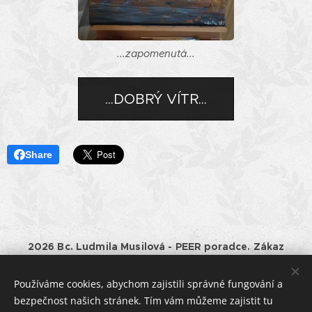
...zapomenutá...
...DOBRÝ VÍTR...
Share
2026 Bc. Ludmila Musilová - PEER poradce. Zákaz
kopírování a jiného využívání obsahu tohoto webu bez
souhlasu majitele.
Používáme cookies, abychom zajistili správné fungování a
Provozovatel:
Bc. Ludmila Musilová, IČO: 01528661, Horní
bezpečnost našich stránek. Tím vám můžeme zajistit tu
182, Havlíčkův Brod, tel.: +420 777 994875, e-mail: