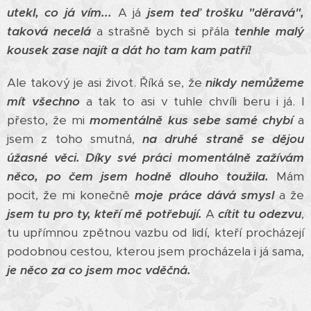
utekl, co já vím...
A já
jsem teď trošku "děravá",
taková necelá
a strašně bych si přála
tenhle malý
kousek zase najít a dát ho tam kam patří!
Ale takový je asi život. Říká se, že
nikdy nemůžeme
mít všechno
a tak to asi v tuhle chvíli beru i já. I
přesto, že mi
momentálně kus sebe samé chybí
a
jsem z toho smutná,
na druhé straně se dějou
úžasné věci. Díky své práci momentálně zažívám
něco, po čem jsem hodně dlouho toužila.
Mám
pocit, že mi konečně
moje práce dává smysl
a že
jsem tu pro ty, kteří mě potřebují.
A
cítit tu odezvu
,
tu upřímnou zpětnou vazbu od lidí, kteří procházejí
podobnou cestou, kterou jsem procházela i já sama,
je něco za co jsem moc vděčná.