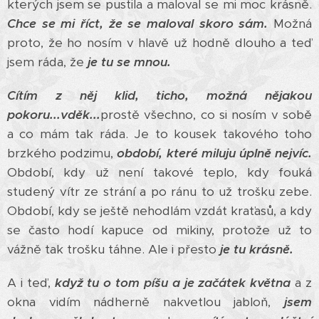
kterých jsem se pustila a maloval se mi moc krásně.
Chce se mi říct, že se maloval skoro sám.
Možná
proto, že ho nosím v hlavě už hodně dlouho a teď
jsem ráda, že
je tu se mnou.
Cítím z něj klid, ticho, možná nějakou
pokoru...vděk...
prostě všechno, co si nosím v sobě
a co mám tak ráda. Je to kousek takového toho
brzkého podzimu,
období, které miluju úplně nejvíc.
Období, kdy už není takové teplo, kdy fouká
studený vítr ze strání a po ránu to už trošku zebe.
Období, kdy se ještě nehodlám vzdát kraťasů, a kdy
se často hodí kapuce od mikiny, protože už to
vážně tak trošku táhne. Ale i přesto
je tu krásně.
A i teď,
když tu o tom píšu a je začátek května
a z
okna vidím nádherně nakvetlou jabloň,
jsem