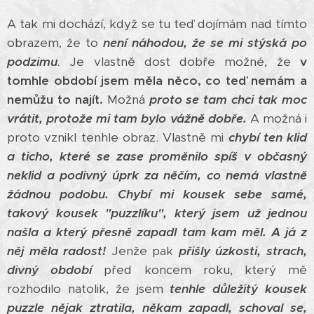
A tak mi dochází, když se tu teď dojímám nad tímto
obrazem, že to
není náhodou, že se mi stýská po
podzimu
.
Je vlastně dost dobře možné, že
v
tomhle období jsem měla něco, co teď nemám a
nemůžu to najít.
Možná
proto se tam chci tak moc
vrátit, protože mi tam bylo vážně dobře.
A možná i
proto vznikl tenhle obraz. Vlastně mi
chybí ten klid
a ticho, které se zase proměnilo spíš v občasný
neklid a podivný úprk za něčím, co nemá vlastně
žádnou podobu.
Chybí mi kousek sebe samé,
takový kousek "puzzlíku", který jsem už jednou
našla a který přesně zapadl tam kam měl. A já z
něj měla radost!
Jenže pak
přišly úzkosti, strach,
divný období
před koncem roku, který mě
rozhodilo natolik, že jsem
tenhle důležitý kousek
puzzle nějak ztratila, někam zapadl, schoval se,