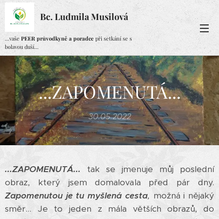
Bc. Ludmila Musilová
...vaše
PEER průvodkyně a poradce
při setkání se s
bolavou duší...
...ZAPOMENUTÁ...
30.05.2022
...ZAPOMENUTÁ...
tak se jmenuje můj poslední
obraz, který jsem domalovala před pár dny.
Zapomenutou je tu myšlená cesta
,
možná i nějaký
směr... Je to jeden z mála větších obrazů, do