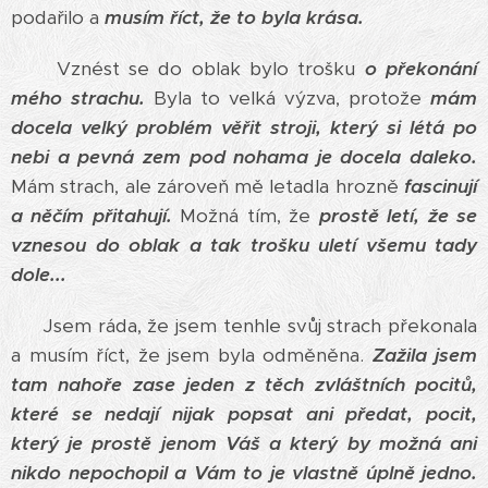
podařilo a
musím říct, že to byla krása.
Vznést se do oblak bylo trošku
o překonání
mého strachu.
Byla to velká výzva, protože
mám
docela velký problém věřit stroji, který si létá po
nebi a pevná zem pod nohama je docela daleko.
Mám strach, ale zároveň mě letadla hrozně
fascinují
a něčím přitahují.
Možná tím, že
prostě letí, že se
vznesou do oblak a tak trošku uletí všemu tady
dole...
Jsem ráda, že jsem tenhle svůj strach překonala
a musím říct, že jsem byla odměněna.
Zažila jsem
tam nahoře zase jeden z těch zvláštních pocitů,
které se nedají nijak popsat ani předat, pocit,
který je prostě jenom Váš a který by možná ani
nikdo nepochopil a Vám to je vlastně úplně jedno.