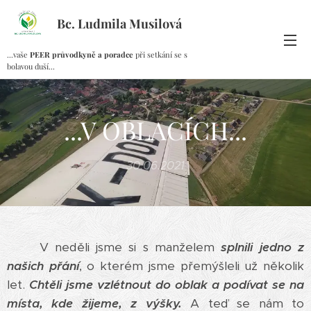
Bc. Ludmila Musilová
...vaše
PEER průvodkyně a poradce
při setkání se s
bolavou duší...
...V OBLACÍCH...
30.06.2021
V neděli jsme si s manželem
splnili jedno z
našich přání
, o kterém jsme přemýšleli už několik
let.
Chtěli jsme vzlétnout do oblak a podívat se na
místa, kde žijeme, z výšky.
A teď se nám to