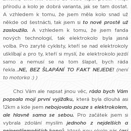
přírodu a kolo je dobrá varianta, jak se tam dostat.
A vzhledem k tomu, že jsem měla kolo snad už
někde od šestnácti, tak jsem si
to nové prostě už
zasloužila.
A vzhledem k tomu, že jsem fanda
nových technologií, tak elektrokolo byla jasná
volba. Pro zaryté cyklisty, kteří se nad elektrokoly
ušklíbají a pro ty, kteří si myslí, že elektrokolo jezdí
samo a nemusí se na tom šlapat, bych ráda
řekla..
.
NE, BEZ ŠLAPÁNÍ TO FAKT NEJEDE!
(není
to motorka :) )
Chci Vám ale napsat jinou věc,
ráda bych Vám
popsala mojí první vyjížďku
,
která byla dlouhá asi
12km a kde jsem
nebojovala pouze s elektrokolem,
ale hlavně sama se sebou.
Pro začátek jsem si
vybrala zdolání myslím
jednoho z nejdelších a
nejnepříjemnějších kopců,
které jsou okolo nás
(asi