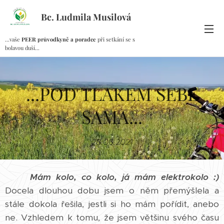
Bc. Ludmila Musilová
...vaše
PEER průvodkyně a poradce
při setkání se s
bolavou duší...
...POD TLAKEM SEBE
SAMA...
28.06.2021
Mám kolo, co kolo, já mám elektrokolo :)
Docela dlouhou dobu jsem o něm přemýšlela a
stále dokola řešila, jestli si ho mám pořídit, anebo
ne. Vzhledem k tomu, že jsem většinu svého času