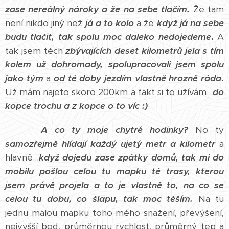
zase nereálný nároky a že na sebe tlačím.
Že tam
není nikdo jiný než
já a to kolo
a že
když já na sebe
budu tlačit, tak spolu moc daleko nedojedeme
.
A
tak jsem těch
zbývajících deset kilometrů jela s tím
kolem už dohromady, spolupracovali jsem spolu
jako tým
a
od té doby jezdím vlastně hrozně ráda
.
Už mám najeto skoro 200km a fakt si to užívám...
do
kopce trochu a z kopce o to víc :)
A co ty moje chytré hodinky?
No ty
samozřejmě hlídají každý ujetý metr a kilometr
a
hlavně...
když dojedu zase zpátky domů, tak mi do
mobilu pošlou celou tu mapku té trasy, kterou
jsem právě projela a to je vlastně to, na co se
celou tu dobu, co šlapu, tak moc těším.
Na tu
jednu malou mapku toho mého snažení, převýšení,
nejvyšší bod, průměrnou rychlost, průměrný tep a