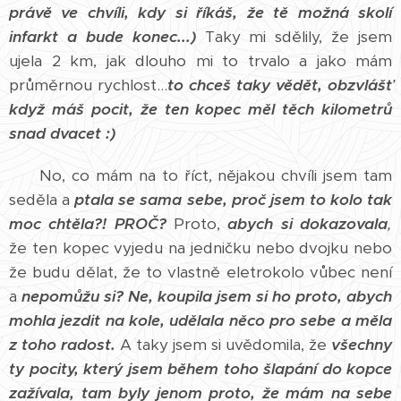
právě ve chvíli, kdy si říkáš, že tě možná skolí
infarkt a bude konec...)
Taky mi sdělily, že jsem
ujela 2 km, jak dlouho mi to trvalo a jako mám
průměrnou rychlost...
to chceš taky vědět, obzvlášť
když máš pocit, že ten kopec měl těch kilometrů
snad dvacet :)
No, co mám na to říct, nějakou chvíli jsem tam
seděla a
ptala se sama sebe, proč jsem to kolo tak
moc chtěla?! PROČ?
Proto,
abych si dokazovala
,
že ten kopec vyjedu na jedničku nebo dvojku nebo
že budu dělat, že to vlastně eletrokolo vůbec není
a
nepomůžu si?
Ne, koupila jsem si ho proto, abych
mohla jezdit na kole, udělala něco pro sebe a měla
z toho radost.
A taky jsem si uvědomila, že
všechny
ty pocity, který jsem během toho šlapání do kopce
zažívala, tam byly jenom proto, že mám na sebe