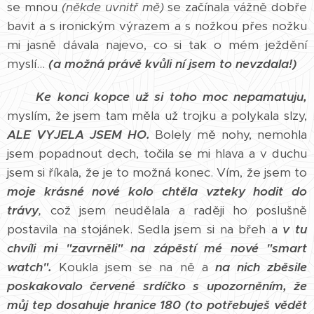
se mnou
(někde uvnitř mě)
se začínala vážně dobře
bavit a s ironickým výrazem a s nožkou přes nožku
mi jasně dávala najevo, co si tak o mém ježdění
myslí...
(a možná právě kvůli ní jsem to nevzdala!)
Ke konci kopce už si toho moc nepamatuju,
myslím, že jsem tam měla už trojku a polykala slzy,
ALE VYJELA JSEM HO.
Bolely mě nohy, nemohla
jsem popadnout dech, točila se mi hlava a v duchu
jsem si říkala, že je to možná konec. Vím, že jsem to
moje krásné nové kolo chtěla vzteky hodit do
trávy
,
což jsem neudělala a raději ho poslušně
postavila na stojánek. Sedla jsem si na břeh a
v tu
chvíli mi "zavrněli" na zápěstí mé nové "smart
watch".
Koukla jsem se na ně a
na nich
zběsile
poskakovalo červené srdíčko s upozorněním, že
můj tep dosahuje hranice 180 (to potřebuješ vědět