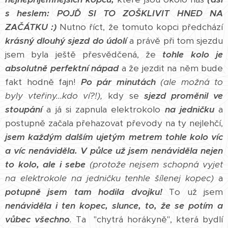
s heslem: POJĎ SI TO ZOŠKLIVIT HNED NA
ZAČÁTKU :)
Nutno říct, že tomuto kopci předchází
krásný dlouhý sjezd do údolí
a právě při tom sjezdu
jsem byla ještě přesvědčená, že
tohle kolo je
absolutně perfektní nápad
a že jezdit na něm bude
fakt hodně fajn!
Po pár minutách
(ale možná to
byly vteřiny...kdo ví?!),
kdy se
sjezd proměnil ve
stoupání
a já si zapnula elektrokolo
na jedničku
a
postupně začala přehazovat převody na ty nejlehčí,
jsem každým dalším ujetým metrem tohle kolo víc
a víc nenáviděla.
V půlce už jsem nenáviděla nejen
to kolo, ale i sebe
(protože nejsem schopná vyjet
na elektrokole na jedničku tenhle šílenej kopec)
a
potupně jsem tam hodila dvojku!
To už jsem
nenáviděla i ten kopec, slunce, to, že se potím a
vůbec všechno
.
Ta "chytrá horákyně", která bydlí