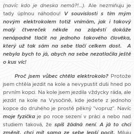
(navíc kdo je dneska nemá?!...).
Ale nezmiňuju je
tady úplnou náhodou!
V souvislosti s tím mým
novým elektrokolem totiž vnímám, jak i takový
malý čtvereček někde na zápěstí dokáže
nenápadně tlačit na jednoho takového člověka,
který už tak sám na sebe tlačí celkem dost.
A
nebyla bych to já, abych na sebe nezatlačila ještě
o kus víc!
Proč jsem vůbec chtěla elektrokolo?
Protože
jsem chtěla jezdit na kole a nevypustit duši hned po
prvním kopci. Na kole jsem jezdila vždycky ráda, ale
jezdit na kole na Vysočině, kde jedete z jednoho
kopce do druhého je prostě pěkný "vopruz". Navíc
moje fyzička
je po roce sezení v práci a nebo nad
studiem taková, že
spíš žádná není
.
A já to chci
změnit, chci mít sama ze sebe lepší pocit.
Miluju