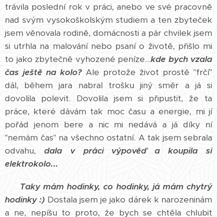
trávila poslední rok v práci, anebo ve své pracovně
nad svým vysokoškolským studiem a ten zbyteček
jsem věnovala rodině, domácnosti a pár chvilek jsem
si utrhla na malování nebo psaní o životě, přišlo mi
to jako zbytečně vyhozené peníze...
kde bych vzala
čas ještě na kolo?
Ale protože život prostě "frčí"
dál, během jara nabral trošku jiný směr a já si
dovolila polevit. Dovolila jsem si připustit, že ta
práce, které dávám tak moc času a energie, mi jí
pořád jenom bere a nic mi nedává a já díky ní
"nemám čas" na všechno ostatní. A tak jsem sebrala
odvahu,
dala v práci výpověď a koupila si
elektrokolo...
Taky mám hodinky, co hodinky, já mám chytrý
hodinky :)
Dostala jsem je jako dárek k narozeninám
a ne, nepíšu to proto, že bych se chtěla chlubit