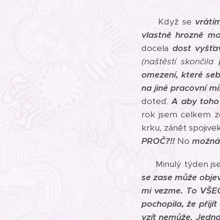
Když se
vrátí
vlastně hrozně mo
docela
dost vyšťa
(naštěstí skončila
omezení, které se
na jiné pracovní mí
doteď.
A aby toho
rok jsem celkem z
krku, zánět spojive
PROČ?!!
No
možná
Minulý týden jse
se zase může objevi
mi vezme.
To VŠEC
pochopila, že přijí
vzít nemůže.
Jedno