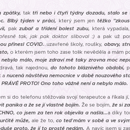
m zpátky,
tak
tři nebo i čtyři týdny dozadu,
stalo se
c.
Blbý týden v práci,
který jsem jen
těžko "zkous
vil,
pak
zubař a třídení bolest zubu,
která vypadala,
 přesně tak, jak pak doktor sliboval :)
a pak už po
bou přinesl COVID.
..uzavřené školy, roušky,
obavy, str
sto,
o kterém jsem toho zase tolik nevěděla a mám po
 nebylo málo, moje zdraví mě taky zrovna moc nepo
dravá, tak najednou,
do tohoto bláznivého období,
př
k a
nucená návštěva nemocnice v době nouzového sta
 PRÁVĚ PROTO!
Ono toho vážně není a nebylo málo.
m si do telefonu stěžovala svojí terapeutce a říkala jí
t panika a že se jí vlastně bojím.
Že se bojím,
že si z
HNO, co jsem za ten rok objevila a našla...
a díky t
t určitě může,
ale že to,
co teď mám v sobě a ve svým 
duše proto, že jí to prostě nedám.
A navíc jsem si z