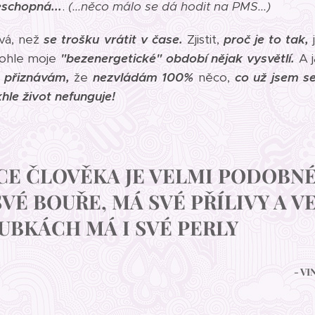
schopná...
.
(...něco málo se dá hodit na PMS...)
vá, než
se trošku vrátit v čase.
Zjistit,
proč je to tak,
j
tohle moje
"bezenergetické" období nějak vysvětlí.
A j
i přiznávám,
že
nezvládám 100%
něco,
co už jsem se
hle život nefunguje!
CE ČLOVĚKA JE VELMI PODOBNÉ
VÉ BOUŘE, MÁ SVÉ PŘÍLIVY A V
UBKÁCH MÁ I SVÉ PERLY
- V