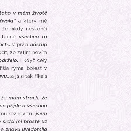
 toho v mém životě
ávala"
a který mě
 že nikdy neskončí
stupně
všechna ta
ach...
v práci
nástup
cit, že zatím nevím
drželo.
I když celý
išla rýma, bolest v
vu...
a já si tak říkala
, že
mám strach, že
ase přijde a všechno
omu rozhovoru
jsem
srdci mi prostě už
ase
znovu uvědomila