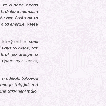
a že o sobě občas
 hrdinku
a
nemusím
žu říct.
Často
na to
a
ta energie,
které
,
který mi tam
vadil
i když to nejde, tak
en krok po druhým a
u jsem byla venku,
u si udělala takovou
hno je tak, jak má
dně taky není málo.