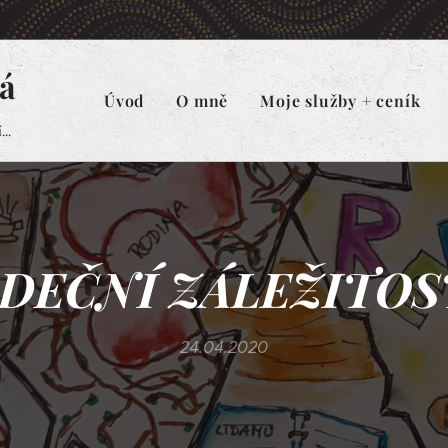
á
Úvod
O mně
Moje služby + ceník
..
DEČNÍ ZÁLEŽITOST
24.04.2020