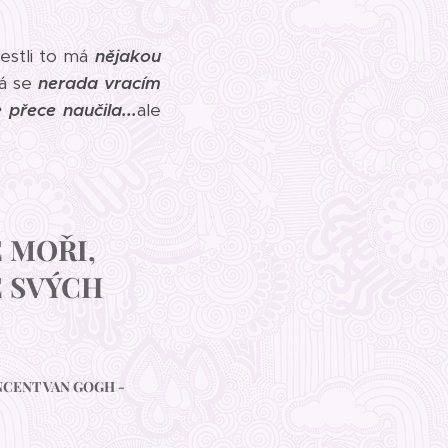
estli to má
nějakou
á se
nerada vracím
 přece naučila...
ale
 MOŘI,
E SVÝCH
INCENT VAN GOGH -