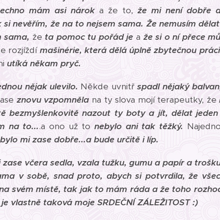
všechno mám asi nárok
a že to,
že mi není dobře 
k si nevěřím, že na to nejsem sama.
Že nemusím dělat
m sama,
že
t
a pomoc tu pořád je
a
že si o ní přece mů
e rozjíždí
mašinérie, která dělá úplně zbytečnou práci
mi
utíká někam pryč.
ednou nějak ulevilo.
Někde uvnitř
spadl nějaký balvan
 zase
znovu vzpomněla
na ty slova mojí terapeutky, že
tě bezmyšlenkovitě nazout ty boty a jít, dělat jed
m na to...
.a ono už to
nebylo ani tak těžký.
Najedno
bylo mi zase dobře...a bude určitě i líp.
i zase včera sedla, vzala tužku, gumu a papír a trošk
ama v sobě, snad proto, abych si potvrdila, že všec
 na svém místě, tak jak to mám ráda a že toho rozho
o je vlastně taková moje SRDEČNÍ ZÁLEŽITOST :)