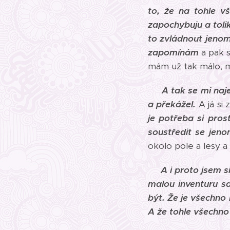
to, že na tohle 
zapochybuju a toli
to zvládnout jeno
zapomínám
a pak s
mám už tak málo, 
A tak se mi naj
a překážel.
A já si
je potřeba si pros
soustředit se jeno
okolo pole a lesy a
A i proto jsem s
malou inventuru s
být. Že je všechno
A že tohle všechn