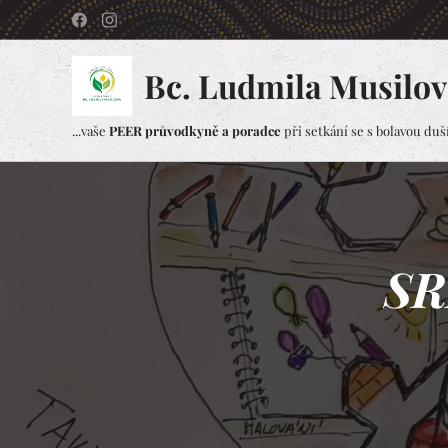
Bc. Ludmila Musilov
...vaše
PEER průvodkyně a poradce
při setkání se s bolavou duší.
SR