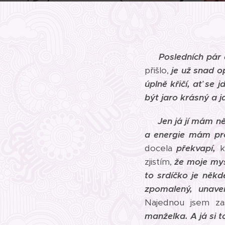
Posledních pár 
přišlo,
je už snad 
úplně křičí,
ať se jd
být jaro krásný a j
Jen já jí mám ně
a energie mám pro
docela
překvapí,
k
zjistím,
že moje myš
to srdíčko je někd
zpomalený, unaven
Najednou jsem z
manželka.
A já si 