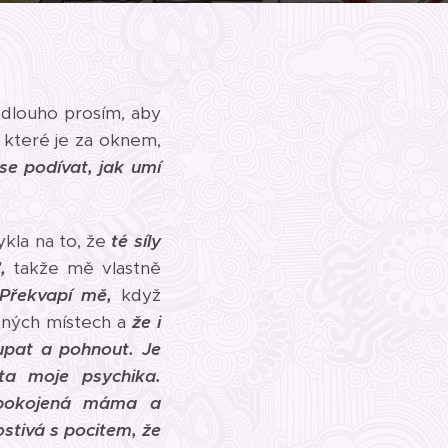
k dlouho prosím, aby
, které je za oknem,
 se podívat,
jak umí
ykla na to, že
té síly
,
takže mě vlastně
Překvapí mě,
když
sných místech a
že i
oupat a pohnout.
Je
ta moje psychika.
espokojená máma a
ostivá s pocitem, že