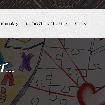
Kontakty
JenTakŽít...s LidaMu
Více
...