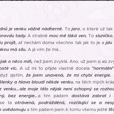
dnů je venku vážně nádherně.
To
jaro
, o které už ta
opravdu tady.
A strašně
moc mě láká ven.
To
sluníčko
u projít,
ať nechám doma všechno tak jak to je a
jdu
akou má sílu.
A já vím že má...
jak o něco míň,
než jsem zvyklá. Ano, už jsem si asi zv
stě víc.
A už mi to přijde vlastně docela
"normální"
dyž zjistím,
že jsem unavená, že mi chybí energie.
lenky a hlava bloudí někde venku
, na těch mých krá
e venku...
ale moje tělo nějak není schopný se rozh
ý, bez energie..
.a tím pádem
dostává zabrat i 
ase ta
otrávená, podrážděná, rozčilující se a n
to uvědomuju
a tím pádem jsem k tomu všemu ještě
lít