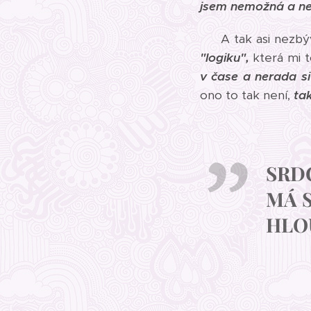
jsem nemožná a ne
A tak asi nezbý
"logiku",
která mi 
v čase a nerada s
ono to tak není,
tak
SRD
MÁ S
HLO