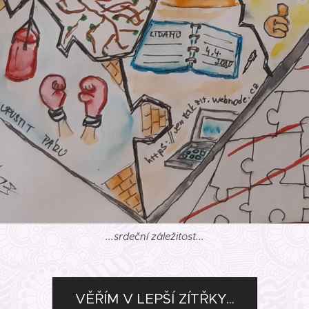
...srdeční záležitost...
VĚŘÍM V LEPŠÍ ZÍTŘKY...