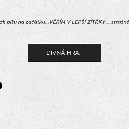
 jak píšu na začátku...VĚŘÍM V LEPŠÍ ZÍTŘKY....strašně
DIVNÁ HRA...