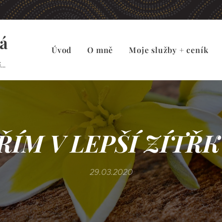
á
Úvod
O mně
Moje služby + ceník
..
ŘÍM V LEPŠÍ ZÍTŘKY
29.03.2020