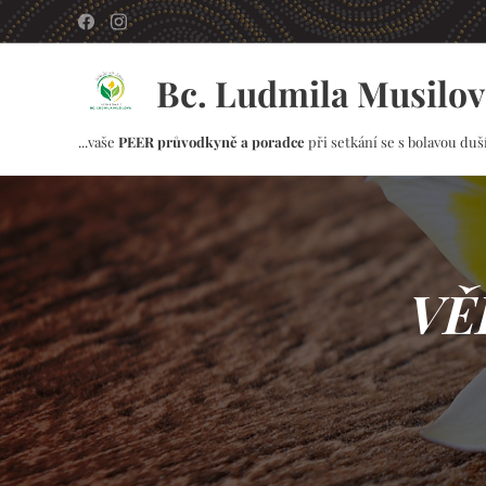
Bc. Ludmila Musilov
...vaše
PEER průvodkyně a poradce
při setkání se s bolavou duší.
VĚ