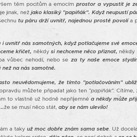
šem těm pocitům a emocím
prostor a vypustit je 
e jinak, než
jako klasiký "papiňák".
Když neupustí pá
všechnu
tu páru drží uvnitř, najednou prostě povolí
a 
e i uvnitř nás samotných, když potlačujeme své emoc
ceme křičet,
někdy
si nechceme něco přiznat,
někdy
eba vůbec nehodí, nebo se
za ty naše emoce stydí
é než na nás samotné.
asto neuvědomujeme, že tímto "potlačováním" ubli
 opravdu můžete připadat jako ten
"papiňák".
Cítíme,
ám to vlastně už hodně nepříjemné
a někdy může přijí
..
že se musí něco stát,
aby se nám ulevilo!
ám a taky
už moc dobře znám sama sebe
. Už doce