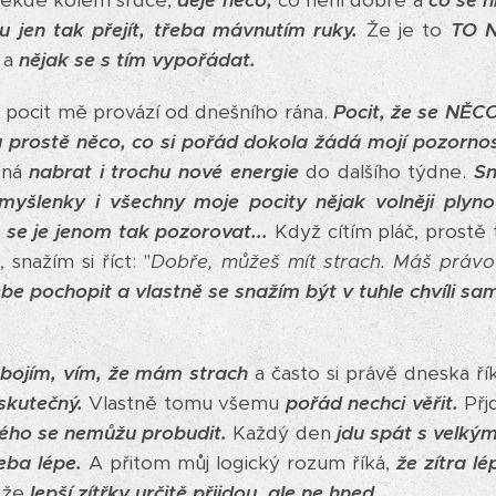
někde kolem srdce,
děje něco,
co není dobré a
co se h
u jen tak přejít, třeba mávnutím ruky.
Že je to
TO 
t
a
nějak se s tím vypořádat.
ocit mě provází od dnešního rána.
Pocit, že se NĚCO
tu prostě něco, co si pořád dokola žádá mojí pozorno
žná
nabrat i trochu nové energie
do dalšího týdne.
Sn
myšlenky i všechny moje pocity nějak volněji plyno
 se je jenom tak pozorovat...
Když cítím pláč, prostě
 snažím si říct: "
Dobře, můžeš mít strach. Máš právo 
e pochopit a vlastně se snažím být v tuhle chvíli s
e bojím, vím, že mám strach
a často si právě dneska ř
 skutečný.
Vlastně tomu všemu
pořád nechci věřit.
Přjd
rého se nemůžu probudit.
Každý den
jdu spát s velký
řeba lépe.
A přitom můj logický rozum říká,
že zítra l
, že
lepší zítřky určitě přijdou, ale ne hned.