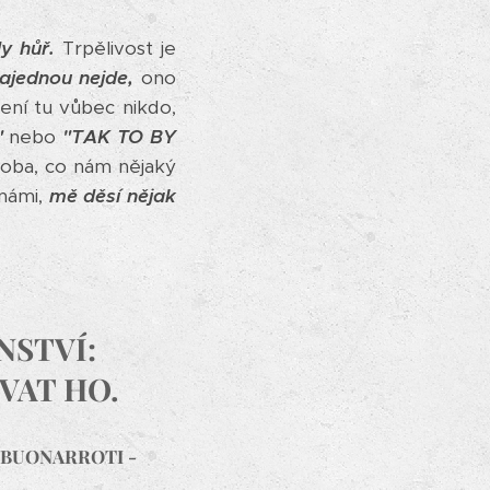
y hůř.
Trpělivost je
najednou nejde,
ono
ní tu vůbec nikdo,
"
nebo
"TAK TO BY
 doba, co nám nějaký
 námi,
mě děsí nějak
NSTVÍ:
OVAT HO.
 BUONARROTI -