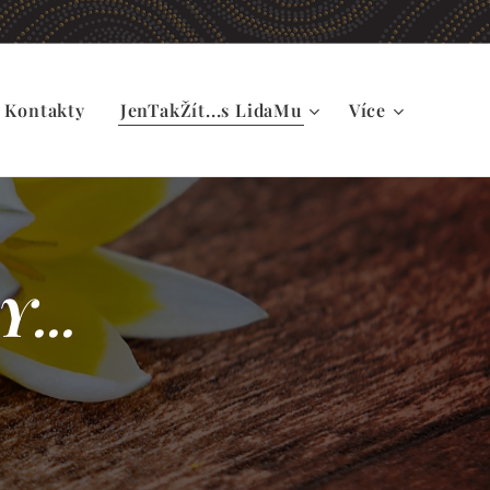
Kontakty
JenTakŽít...s LidaMu
Více
...