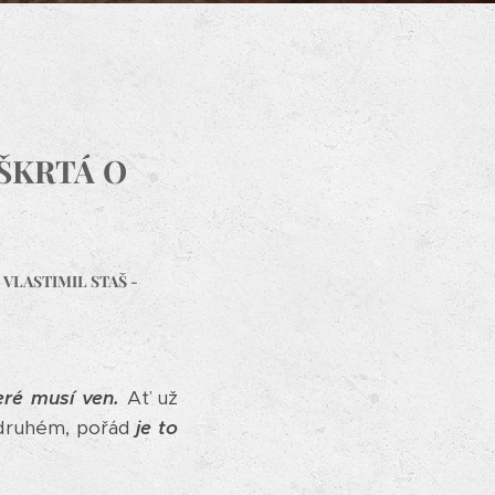
 ŠKRTÁ O
- VLASTIMIL STAŠ -
ré musí ven.
Ať už
 druhém, pořád
je to