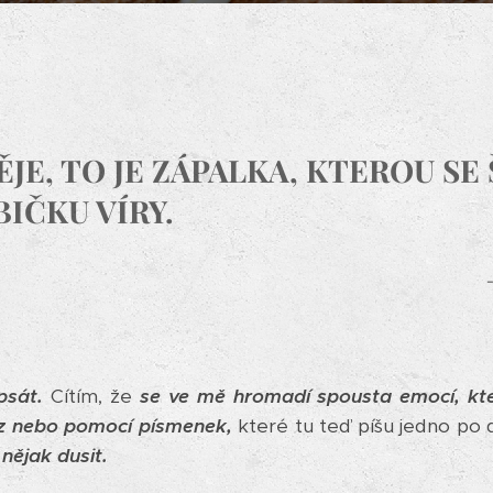
JE, TO JE ZÁPALKA, KTEROU SE
IČKU VÍRY.
sát.
Cítím, že
se ve mě hromadí spousta emocí, kte
z nebo pomocí písmenek,
které tu teď píšu jedno po
 nějak dusit.