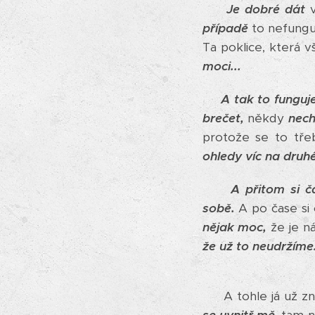
Je dobré dát
v
případě
to nefunguj
Ta poklice, která 
moci...
A tak to funguj
brečet,
někdy
nech
protože se to tř
ohledy víc na druh
A přitom si č
sobě.
A po čase si
nějak moc,
že je n
že už to neudržíme.
A tohle já už zn