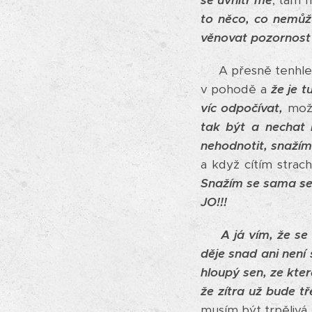
se uvnitř mě
, tam 
to něco, co nemůž
věnovat pozornos
A přesně tenhle p
v pohodě a
že je 
víc odpočívat,
mo
tak být a nechat 
nehodnotit, snažím
a když cítím strach,
Snažím se sama seb
JO!!!
A já vím, že s
děje snad ani není
hloupý sen, ze kte
že zítra už bude t
musím být trpělivá