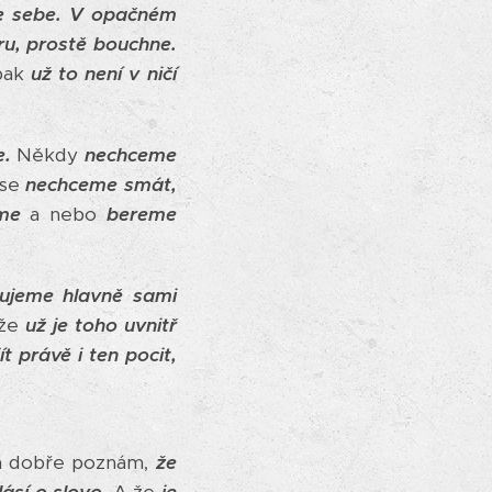
ze sebe.
V opačném
ru, prostě bouchne.
pak
už to není v ničí
e.
Někdy
nechceme
 se
nechceme smát,
me
a nebo
bereme
žujeme hlavně sami
 že
už je toho uvnitř
t právě i ten pocit,
la dobře poznám,
že