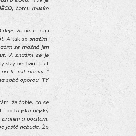
lásí o slovo.
A že
je
NĚCO,
čemu
musím
 děje,
že něco není
st.
A tak se
snažím
ažím se možná jen
ut.
A snažím se je
 ty slzy nechám téct
na to mít obavy..."
ama sobě oporou. TY
íkám,
že tohle, co se
e mi to jako nějaký
m přáním a pocitem,
épe ještě nebude.
Že