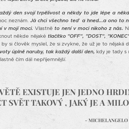
aždý den svojí trpělivost a někdy to jde lépe a někd
 moc neznám.
Já chci všechno teď a hned...a ono to 
í v mojí moci.
Vlastně
to není v moci nikoho z nás.
Ne
nout někde nějaké
t
lačítko "OFF", "DOST", "KONEC
yž by si člověk myslel, že si zvykne, že už je to nějaká
ivoty úplně naruby,
tak každý další den,
kdy je tady s
vlastně čím dál nepříjemnější.
VĚTĚ EXISTUJE JEN JEDNO HRDI
T SVĚT TAKOVÝ , JAKÝ JE A MIL
- MICHELANGELO