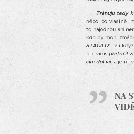
Trénuju tedy k
něco, co vlastně
to najednou ani
nen
kdo by mohl zmáčk
STAČILO"
...a i kd
ten virus
přetočil ž
čím dál víc
a je mi 
NA S
VIDĚ