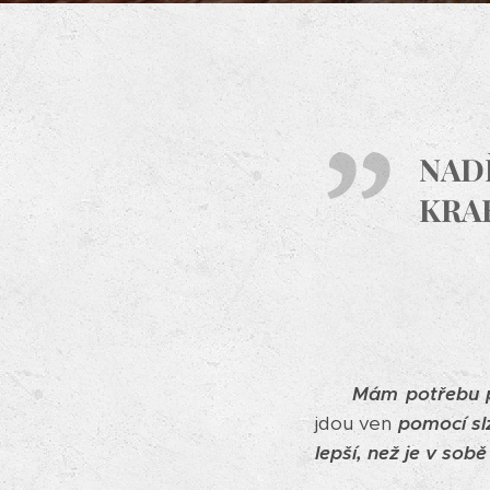
NADĚ
KRAB
Mám potřebu p
jdou ven
pomocí sl
lepší, než je v sobě