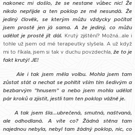
nakonec mi došlo, že se nestane vůbec nic!
Že
nikdo nepřijde a ten poklop ze mě nesundá. Že
jediný člověk, se kterým můžu vždycky počítat
jsem prostě jen já sama. A že jediný, co můžu
udělat je prostě jít dál.
Krutý zjištění? Možná...ale i
tohle už jsem od mé terapeutky slyšela. A už když
mi to říkala, jsem si tak v duchu povzdechla,
že to je
fakt krutý! JE!
Ale i tak jsem měla volbu.
Mohla jsem tam
zůstat stát a nechat se pohltit vším tím šedivým a
bezbarvým "hnusem" a nebo jsem mohla udělat
pár kroků a zjistit, jestli tam ten poklop vážně je.
A tak jsem šla...ubrečená, smutná, naštvaná,
ale odhodlaná. A víte co? Žádná stěna tam
najednou nebyla, nebyl tam žádný poklop, nic, co