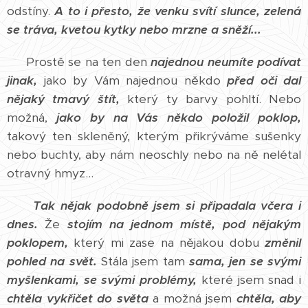
odstíny.
A to i přesto, že venku svítí slunce, zelená
se tráva, kvetou kytky nebo mrzne a sněží...
Prostě se na ten den
najednou neumíte podívat
jinak,
jako by Vám najednou někdo
před oči dal
nějaký tmavý štít,
který ty barvy pohltí. Nebo
možná,
jako by na Vás někdo položil poklop,
takový ten skleněný, kterým přikrýváme sušenky
nebo buchty, aby nám neoschly nebo na ně nelétal
otravný hmyz...
Tak nějak podobně jsem si připadala včera i
dnes.
Že
stojím na jednom místě, pod nějakým
poklopem,
který mi zase na nějakou dobu
změnil
pohled na svět.
Stála jsem tam
sama, jen se svými
myšlenkami, se svými problémy,
které jsem snad i
chtěla vykřičet do světa
a možná jsem
chtěla, aby