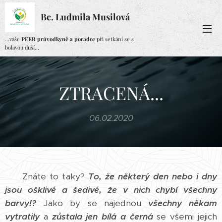
Bc. Ludmila Musilová
...vaše
PEER průvodkyně a poradce
při setkání se s
bolavou duší...
ZTRACENÁ...
06.02.2020
Znáte to taky?
To, že některý den nebo i dny
jsou ošklivé a šedivé, že v nich chybí všechny
barvy!?
Jako by se najednou
všechny někam
vytratily
a
zůstala jen bílá a černá
se všemi jejich