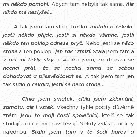
mi někdo pomohl.
Abych tam nebyla tak sama.
Ale
nikdo mě neslyšel...
A tak jsem tam stála, trošku
zoufalá a čekala,
jestli někdo přijde, jestli si někdo všimne, jestli
někdo ten poklop odnese pryč.
Nebo jestli se
něco
stane
a ten poklop
"jen tak" zmizí.
Stála jsem tam a
z očí mi tekly slzy
a věděla jsem, že dneska
se
nechci prát, že se nechci sama se sebou
dohadovat a přesvědčovat se.
A tak jsem tam jen
tak
stála a čekala, jestli se něco stane...
Cítila jsem smutek, cítila jsem zklamání,
samotu, ale i vztek.
Všechny tyhle pocity důvěrně
znám,
jsou to moji častí společníci,
kteří se tak
střídají a občas mě navštěvují. Někdy zvlášť a někdy
najednou.
Stála jsem tam v té šedi barev a