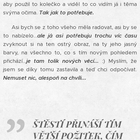
aby použil to kolečko a viděl to co vidím já i těma
svýma očima.
Tak jak to potřebuje.
Asi bych se z toho všeho měla radovat, asi by se
to nabízelo...
ale já asi potřebuju trochu víc času
zvyknout si na ten ostrý obraz, na ty jeho jasný
barvy, na všechno to, co s tím novým pohledem
přichází...
je tam tolik nových věcí...
:) Myslím, že
jsem se díky tomu zastavila a teď chci odpočívat.
Nemuset nic, alespoň na chvíli...
ŠTĚSTÍ PŘINÁŠÍ TÍM
VĚTŠÍ POŽITEK, ČÍM