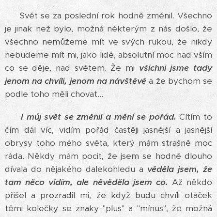
Svět se za poslední rok hodně změnil. Všechno
je jinak než bylo, možná některým z nás došlo, že
všechno nemůžeme mít ve svých rukou, že nikdy
nebudeme mít mi, jako lidé, absolutní moc nad vším
co se děje, nad světem. Že mi
všichni jsme tady
jenom na chvíli, jenom na návštěvě
a že bychom se
podle toho měli chovat...
I můj svět se změnil a mění se pořád.
Cítím to
čím dál víc, vidím pořád častěji jasnější a jasnější
obrysy toho mého světa, který mám strašně moc
ráda. Někdy mám pocit, že jsem se hodně dlouho
dívala do nějakého dalekohledu a
věděla jsem, že
tam něco vidím, ale něvěděla jsem co.
Až někdo
přišel a prozradil mi, že když budu chvíli otáček
těmi kolečky se znaky "plus" a "mínus", že možná