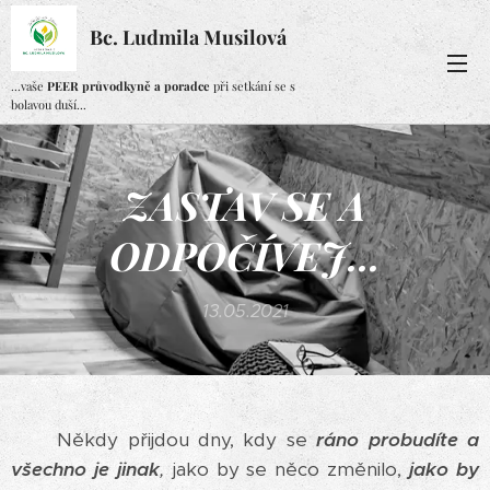
Bc. Ludmila Musilová
...vaše
PEER průvodkyně a poradce
při setkání se s
bolavou duší...
ZASTAV SE A
ODPOČÍVEJ...
13.05.2021
Někdy přijdou dny, kdy se
ráno probudíte a
všechno je jinak
,
jako by se něco změnilo,
jako by