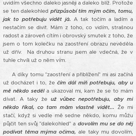
uvidím všechno daleko jasněji a daleko blíž. Protože
se ten dalekohled
přizpůsobí tím mým očím, tomu,
jak to potřebuju vidět já.
A tak točím a ladím a
nestačím se divit. Mám z toho, co vidím, strašnou
radost a zároveň cítím i obrovský smutek z toho, že
jsem o tom kolečku na zaostření obrazu nevěděla
už dřív. Na druhou stranu jsem ale vdečná, že v
tuhle chvíli už o něm vím.
A díky tomu "zaostření a přiblížení" mi asi začíná
už docházet i to, že
čím dál míň potřebuju, aby u
mě někdo seděl
a ukazoval mi, kam že se to mám
dívat. A taky že
už vůbec nepotřebuju, aby mi
někdo říkal, co tam mám vlastně vidět...
Že mi
stačí, když si vedle mě sedne někdo, komu můžu
půjčit ten svůj "dalekohled" a
dovolím mu se do něj
podívat těma mýma očima,
ale taky mu dovolím,