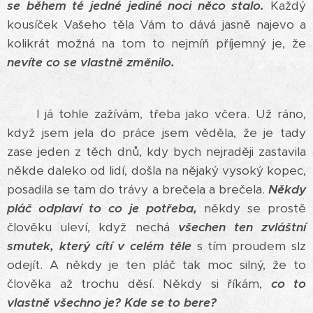
se během té jedné jediné noci něco stalo.
Každý
kousíček Vašeho těla Vám to dává jasně najevo a
kolikrát možná na tom to nejmíň příjemný je, že
nevíte co se vlastně změnilo.
I já tohle zažívám, třeba jako včera. Už ráno,
když jsem jela do práce jsem věděla, že je tady
zase jeden z těch dnů, kdy bych nejraději zastavila
někde daleko od lidí, došla na nějaký vysoký kopec,
posadila se tam do trávy a brečela a brečela.
Někdy
pláč odplaví to co je potřeba,
někdy se prostě
člověku uleví, když nechá
všechen ten zvláštní
smutek, který cítí v celém těle
s tím proudem slz
odejít. A někdy je ten pláč tak moc silný, že to
člověka až trochu děsí. Někdy si říkám,
co to
vlastně všechno je? Kde se to bere?