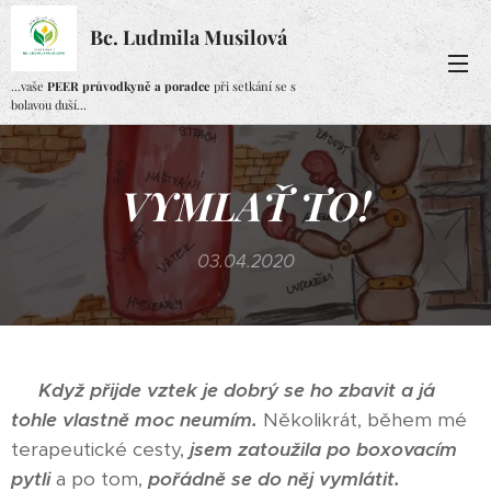
Bc. Ludmila Musilová
...vaše
PEER průvodkyně a poradce
při setkání se s
bolavou duší...
VYMLAŤ TO!
03.04.2020
Když přijde vztek je dobrý se ho zbavit a já
t
ohle vlastně moc neumím.
Několikrát, během mé
terapeutické cesty,
jsem zatoužila po boxovacím
pytli
a po tom,
pořádně se do něj vymlátit.