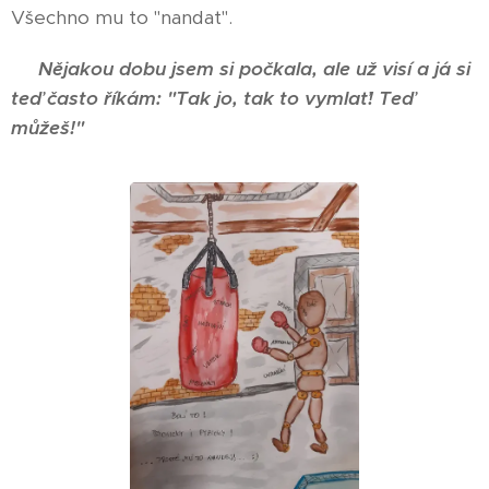
Všechno mu to "nandat".
Nějakou dobu jsem si počkala, ale už visí a já si
teď často říkám: "Tak jo, tak to vymlať! Teď
můžeš!"