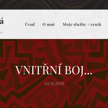
á
Úvod
O mně
Moje služby + ceník
..
VNITŘNÍ BOJ...
02.10.2019