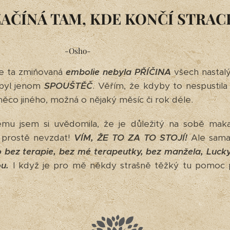
ZAČÍNÁ TAM, KDE KONČÍ STRACH
-Osho-
 že ta zmiňovaná
embolie nebyla PŘÍČINA
všech nastal
 byl jenom
SPOUŠTĚČ
. Věřím, že kdyby to nespustil
 něco jiného, možná o nějaký měsíc či rok déle.
mu jsem si uvědomila, že je důležitý na sobě maka
o prostě nevzdat!
VÍM, ŽE TO ZA TO STOJÍ!
Ale sama 
 bez terapie, bez mé terapeutky, bez manžela, Lucky 
u.
I když je pro mě někdy strašně těžký tu pomoc př