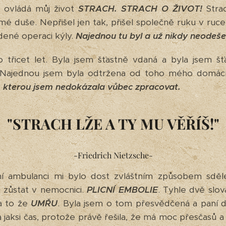
 ovládá můj život
STRACH. STRACH O ŽIVOT!
Strac
é duše. Nepřišel jen tak, přišel společně ruku v ruce 
ené operaci kýly.
Najednou tu byl a už nikdy neodešel
 třicet let. Byla jsem šťastně vdaná a byla jsem šť
. Najednou jsem byla odtržena od toho mého domácí
,
kterou jsem nedokázala vůbec zpracovat.
"STRACH LŽE A TY MU VĚŘÍŠ!"
-Friedrich Nietzsche-
rní ambulanci mi bylo dost zvláštním způsobem sděl
 zůstat v nemocnici.
PLICNÍ EMBOLIE
. Tyhle dvě slov
.a to že
UMŘU
. Byla jsem o tom přesvědčená a paní d
 jaksi čas, protože právě řešila, že má moc přesčasů a ž