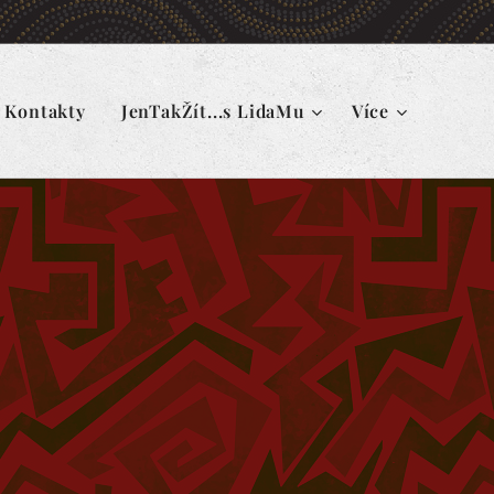
Kontakty
JenTakŽít...s LidaMu
Více