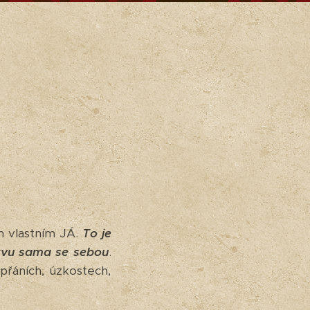
ým vlastním JÁ.
To je
tvu sama se sebou
.
přáních, úzkostech,