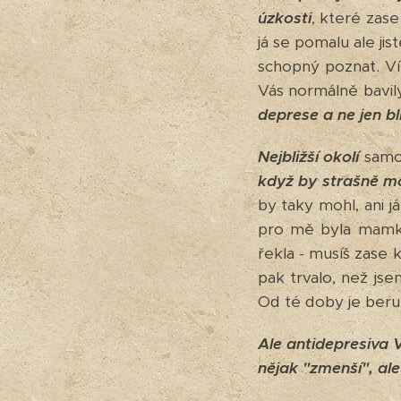
úzkosti
, které zase
já se pomalu ale jis
schopný poznat. Ví
Vás normálně bavil
deprese a ne jen bl
Nejbližší okolí
samoz
když by strašně mo
by taky mohl, ani 
pro mě byla mamka.
řekla - musíš zase
pak trvalo, než jse
Od té doby je beru 
Ale antidepresiva V
nějak "zmenší", al