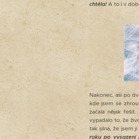
chtěla!
A to i v dob
Nakonec, asi po dv
kde jsem se zhrou
začala nějak řešit
vypadalo to, že živo
tak silná, že jsem j
roku po vysazení 