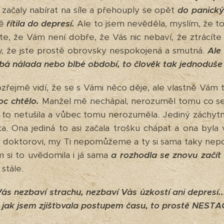
 začaly nabírat na síle a přehouply se opět
do panický
tě
řítila do depresí.
Ale to jsem nevěděla, myslím, že to
te, že Vám není dobře, že Vás nic nebaví, že ztrácíte 
y, že jste prostě obrovsky nespokojená a smutná.
Ale 
bá nálada nebo blbé období, to člověk tak jednoduše n
řejmě vidí, že se s Vámi něco děje, ale vlastně Vám
c chtělo.
Manžel mě nechápal, nerozuměl tomu co se
já to netušila a vůbec tomu nerozuměla. Jediný záchyt
 Ona jediná to asi začala trošku chápat a ona byla v
 k doktorovi, my Ti nepomůžeme a ty si sama taky nepo
m si to uvědomila i já sama
a rozhodla se znovu začít
stále.
ás nezbaví strachu, nezbaví Vás úzkostí ani depresí...
e jak jsem zjišťovala postupem času, to prostě NESTAČ