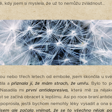
ě, kdy jsem si myslela, že už to nemůžu zvládnout...
ou nebo třech letech od embolie, jsem skončila u sv
tila a
přiznala jí, že mám strach, že umřu.
Bylo to p
. Nasadila mi
první antidepresiva,
která mě za nějako
t se začíná obracet k lepšímu. Asi po roce braní antide
í poprosila, jestli bychom nemohly léky vysadit a ona so
jsem ale začala vnímat, že se to všechno nějak po