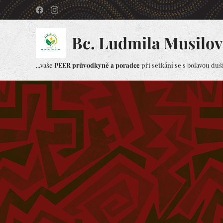
Bc. Ludmila Musilov
...vaše
PEER průvodkyně a poradce
při setkání se s bolavou duší.