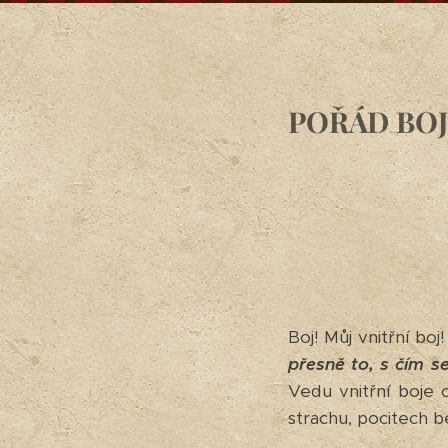
POŘÁD BOJ
Boj! Můj vnitřní bo
přesně to, s čím 
Vedu vnitřní boje 
strachu, pocitech b