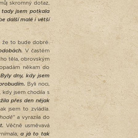
 můj skromný dotaz,
 tady jsem potkala
 další malé i větší
 a že to bude dobré.
podobách.
V častém
ého těla, obrovským
 propadám někam do
.
Byly dny, kdy jsem
eprobudím.
Byli noci,
, kdy jsem chodila s
žila přes den nějak
ak jsem to zvládla.
ohodě"
a vyrazila do
t.
Věčně usměvavá
vnímala,
a já to tak