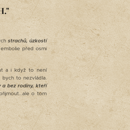
."
ých
strachů, úzkostí
a embolie před osmi
t a i když to není
bych to nezvládla.
a bez rodiny, kteří
ijmout...ale o tom