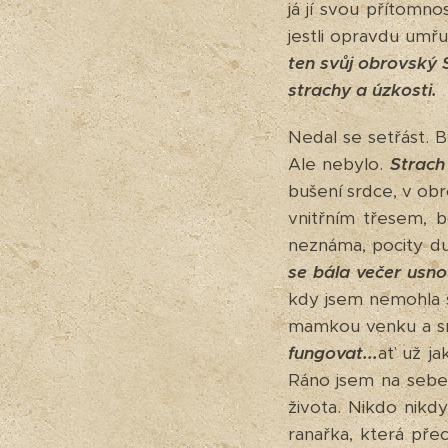
já jí svou přítomn
jestli opravdu um
ten svůj obrovský 
strachy a úzkosti.
Nedal se setřást. B
Ale nebylo.
Strach
bušení srdce, v ob
vnitřním třesem, 
neznáma, pocity du
se bála večer usno
kdy jsem nemohla sp
mamkou venku a sna
fungovat...
ať už j
Ráno jsem na sebe 
života. Nikdo nikd
ranařka, která pře