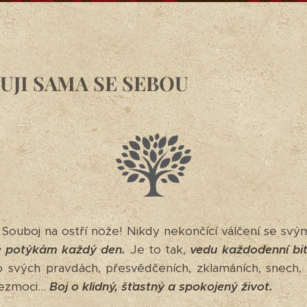
UJI SAMA SE SEBOU
j! Souboj na ostří nože! Nikdy nekončící válčení se sv
se potýkám každý den.
Je to tak,
vedu každodenní bi
o svých pravdách, přesvědčeních, zklamáních, snech, 
ezmoci...
Boj o klidný, šťastný a spokojený život.