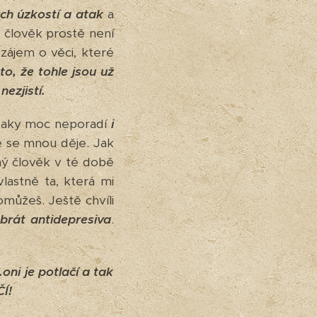
ch úzkostí a atak
a
 člověk prostě není
zájem o věci, které
to, že tohle jsou už
ezjistí.
 taky moc neporadí
i
 se mnou děje. Jak
ný člověk v té době
lastně ta, která mi
můžeš. Ještě chvíli
 brát antidepresiva
.
oni je potlačí a tak
Í!