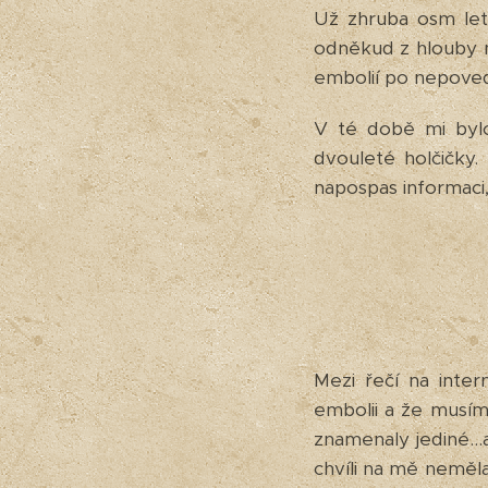
Už zhruba osm let
odněkud z hlouby m
embolií po nepoved
V té době mi bylo
dvouleté holčičky
napospas informaci
Mezi řečí na inte
embolii a že musím
znamenaly jediné..
chvíli na mě neměla