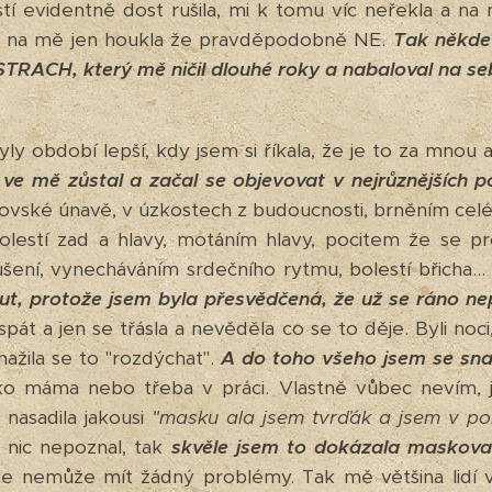
ostí evidentně dost rušila, mi k tomu víc neřekla a na
řu na mě jen houkla že pravděpodobně NE.
Tak někde
STRACH, který mě ničil dlouhé roky a nabaloval na sebe
yly období lepší, kdy jsem si říkala, že je to za mnou
 ve mě zůstal a začal se objevovat v nejrůznějších 
rovské únavě, v úzkostech z budoucnosti, brněním cel
bolestí zad a hlavy, motáním hlavy, pocitem že se
šení, vynecháváním srdečního rytmu, bolestí břicha..
ut, protože jsem byla přesvědčená, že už se ráno n
át a jen se třásla a nevěděla co se to děje. Byli noci
žila se to "rozdýchat".
A do toho všeho jsem se sna
ako máma nebo třeba v práci. Vlastně vůbec nevím, j
nasadila jakousi
"masku ala jsem tvrďák a jsem v p
y nic nepoznal, tak
skvěle jsem to dokázala maskova
ce nemůže mít žádný problémy. Tak mě většina lidí 