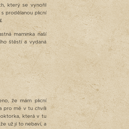
h, který se vynořil
s prodělanou plicní
.
astná maminka naší
ho štěstí a vydaná
eno, že mám plicní
a pro mě v tu chvíli
oktorka, která v tu
e už jí to nebaví, a