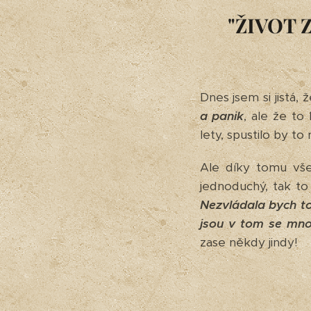
"ŽIVOT 
Dnes jsem si jistá,
a panik
, ale že to
lety, spustilo by to
Ale díky tomu vše
jednoduchý, tak t
Nezvládala bych to
jsou v tom se mno
zase někdy jindy!