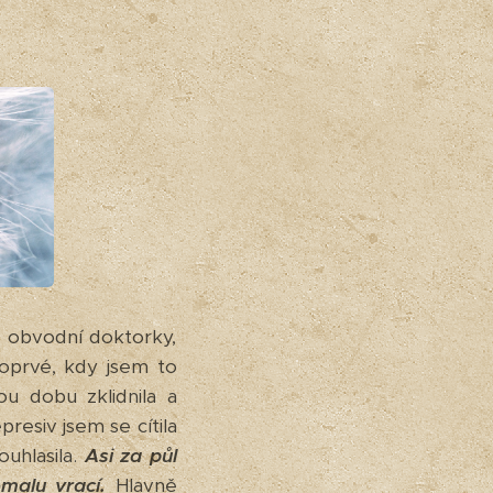
é obvodní doktorky,
oprvé, kdy jsem to
u dobu zklidnila a
presiv jsem se cítila
uhlasila.
Asi za půl
malu vrací.
Hlavně