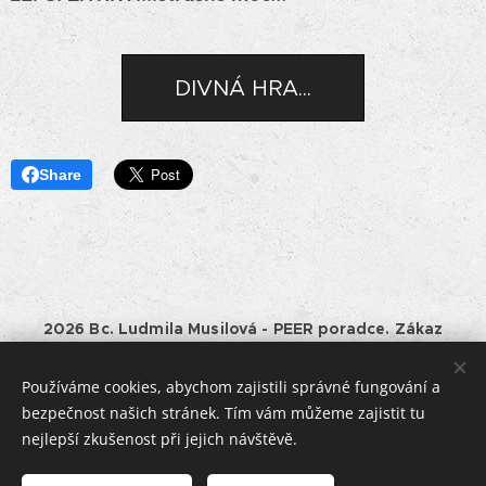
DIVNÁ HRA...
Share
2026 Bc. Ludmila Musilová - PEER poradce. Zákaz
kopírování a jiného využívání obsahu tohoto webu bez
souhlasu majitele.
Používáme cookies, abychom zajistili správné fungování a
Provozovatel:
Bc. Ludmila Musilová, IČO: 01528661, Horní
bezpečnost našich stránek. Tím vám můžeme zajistit tu
182, Havlíčkův Brod, tel.: +420 777 994875, e-mail:
nejlepší zkušenost při jejich návštěvě.
jentakzit@lidamu.cz.
Podnikatel je zapsán v Živnostenském rejstříku ČR.