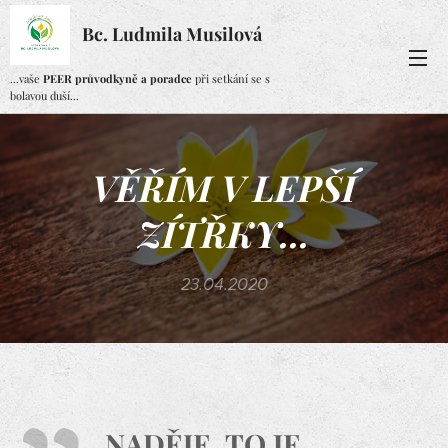
Bc. Ludmila Musilová
...vaše
PEER průvodkyně a poradce
při setkání se s
bolavou duší...
VĚŘÍM V LEPŠÍ
ZÍTŘKY...
23.04.2020
NADĚJE, TO JE