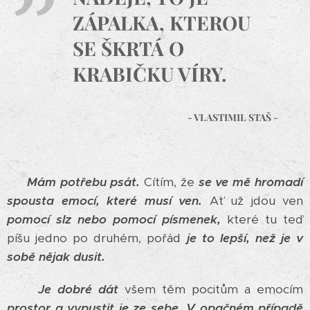
ZÁPALKA, KTEROU
SE ŠKRTÁ O
KRABIČKU VÍRY.
- VLASTIMIL STAŠ -
Mám potřebu psát.
Cítím, že
se ve mě hromadí
spousta emocí, které musí ven.
Ať už jdou ven
pomocí slz nebo pomocí písmenek,
které tu teď
píšu jedno po druhém, pořád
je to lepší, než je v
sobě nějak dusit.
Je dobré dát
všem těm pocitům a emocím
prostor a vypustit je ze sebe.
V opačném případě