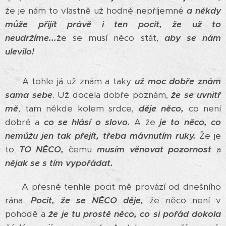
že je nám to vlastně už hodně nepříjemné
a někdy
může přijít právě i ten pocit, že už to
neudržíme...
že se musí něco stát,
aby se nám
ulevilo!
A tohle já už znám a taky
už moc dobře znám
sama sebe
. Už docela dobře poznám,
že se uvnitř
mě
, tam někde kolem srdce,
děje něco,
co není
dobré a
co se hlásí o slovo.
A že
je to něco, co
nemůžu jen tak přejít, třeba mávnutím ruky.
Že je
to
TO NĚCO,
čemu
musím věnovat pozornost
a
nějak se s tím vypořádat.
A přesně tenhle pocit mě provází od dnešního
rána.
Pocit, že se NĚCO děje,
že něco není v
pohodě a
že je tu prostě něco, co si pořád dokola