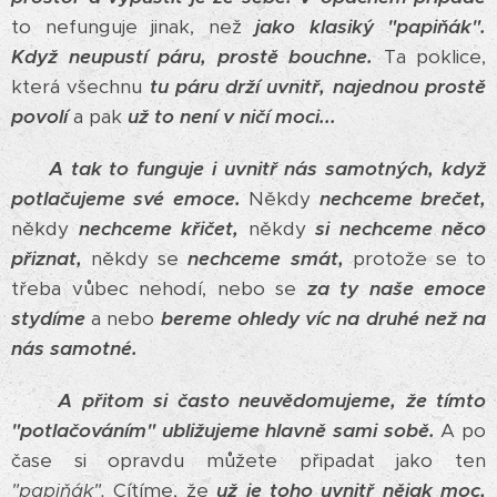
to nefunguje jinak, než
jako klasiký "papiňák".
Když neupustí páru, prostě bouchne.
Ta poklice,
která všechnu
tu páru drží uvnitř, najednou prostě
povolí
a pak
už to není v ničí moci...
A tak to funguje i uvnitř nás samotných, když
potlačujeme své emoce.
Někdy
nechceme brečet,
někdy
nechceme křičet,
někdy
si nechceme něco
přiznat,
někdy se
nechceme smát,
protože se to
třeba vůbec nehodí, nebo se
za ty naše emoce
stydíme
a nebo
bereme ohledy víc na druhé než na
nás samotné.
A přitom si často neuvědomujeme, že tímto
"potlačováním" ubližujeme hlavně sami sobě.
A po
čase si opravdu můžete připadat jako ten
"papiňák".
Cítíme, že
už je toho uvnitř nějak moc,