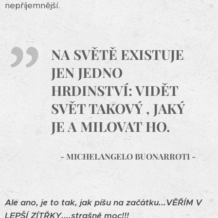
nepříjemnější.
NA SVĚTĚ EXISTUJE
JEN JEDNO
HRDINSTVÍ: VIDĚT
SVĚT TAKOVÝ , JAKÝ
JE A MILOVAT HO.
- MICHELANGELO BUONARROTI -
Ale ano, je to tak, jak píšu na začátku...VĚŘÍM V
LEPŠÍ ZÍTŘKY....strašně moc!!!