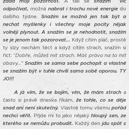
žádá mojí pozornost.
A tak se
snažím víc
odpočívat,
možná
nabrat i trochu nové energie
do
dalšího týdne.
Snažím se možná jen tak být a
nechat myšlenky i všechny moje pocity nějak
volněji plynout.
A snažím se je nehodnotit, snažím
se je jenom tak pozorovat...
Když cítím pláč, prostě
ty slzy nechám téct a když cítím strach, snažím si
říct: "
Dobře, můžeš mít strach. Máš právo na to mít
obavy..."
Snažím se sama sebe pochopit a vlastně
se snažím být v tuhle chvíli sama sobě oporou. TY
JO!!!
A já vím, že se bojím, vím, že mám strach
a
často si právě dneska říkám,
že tohle, co se děje
snad ani není skutečný.
Vlastně tomu všemu
pořád
nechci věřit.
Přjde mi to jako nějaký
hloupý sen, ze
kterého se nemůžu probudit.
Každý den
jdu spát s