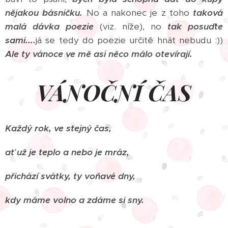
nějakou básničku.
No a nakonec je z toho
taková
malá dávka poezie
(viz. níže), no
tak posuďte
sami....
já se tedy do poezie určitě hnát nebudu :))
Ale ty vánoce ve mě asi něco málo otevírají.
VÁNOČNÍ ČAS
Každý rok, ve stejný čas,
ať už je teplo a nebo je mráz,
přichází svátky, ty voňavé dny,
kdy máme volno a zdáme si sny.