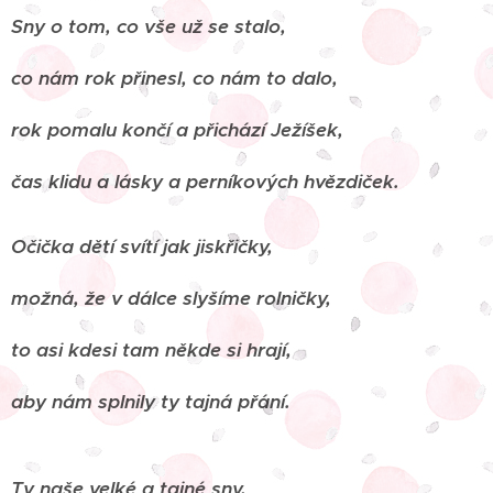
Sny o tom, co vše už se stalo,
co nám rok přinesl, co nám to dalo,
rok pomalu končí a přichází Ježíšek,
čas klidu a lásky a perníkových hvězdiček.
Očička dětí svítí jak jiskřičky,
možná, že v dálce slyšíme rolničky,
to asi kdesi tam někde si hrají,
aby nám splnily ty tajná přání.
Ty naše velké a tajné sny,