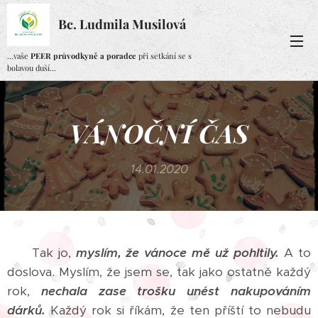
Bc. Ludmila Musilová
...vaše
PEER průvodkyně a poradce
při setkání se s
bolavou duší...
VÁNOČNÍ ČAS
14.01.2020
Tak jo,
myslím, že vánoce mě už pohltily.
A to
doslova. Myslím, že jsem se, tak jako ostatně každý
rok,
nechala zase trošku unést nakupováním
dárků.
Každý rok si říkám, že ten příští to nebudu