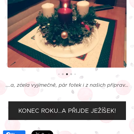
....a, zcela vyjímečně, pár fotek i z našich příprav...
KONEC ROKU...A PŘIJDE JEŽÍŠEK!