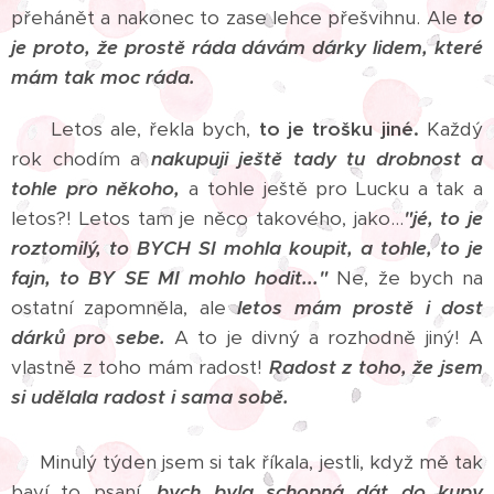
přehánět a nakonec to zase lehce přešvihnu. Ale
to
je proto, že prostě ráda dávám dárky lidem, které
mám tak moc ráda.
Letos ale, řekla bych,
to je trošku jiné.
Každý
rok chodím a
nakupuji ještě tady tu drobnost a
tohle pro někoho,
a tohle ještě pro Lucku a tak a
letos?! Letos tam je něco takového, jako...
"jé, to je
roztomilý, to BYCH SI mohla koupit, a tohle, to je
fajn, to BY SE MI mohlo hodit..."
Ne, že bych na
ostatní zapomněla, ale
letos mám prostě i dost
dárků pro sebe.
A to je divný a rozhodně jiný! A
vlastně z toho mám radost!
Radost z toho, že jsem
si udělala radost i sama sobě.
Minulý týden jsem si tak říkala, jestli, když mě tak
baví to psaní,
bych byla schopná dát do kupy