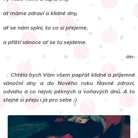
ať máme zdraví a klidné dny,
ať se nám splní, to co si přejeme,
a příští vánoce ať se tu sejdeme.
-lm-
Chtěla bych Vám všem popřát klidné a příjemné
vánoční dny a do Nového roku hlavně zdraví,
odvahu a co nejvíc pěkných a voňavých dnů. A to
stejné si přeju i já pro sebe :)