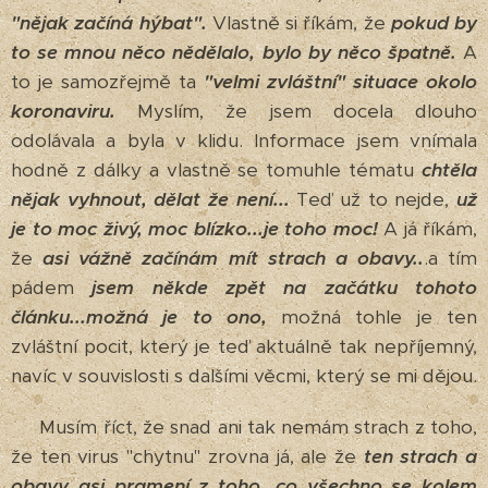
"nějak začíná hýbat".
Vlastně si říkám, že
pokud by
to se mnou něco nědělalo, bylo by něco špatně.
A
to je samozřejmě ta
"velmi zvláštní" situace okolo
koronaviru.
Myslím, že jsem docela dlouho
odolávala a byla v klidu. Informace jsem vnímala
hodně z dálky a vlastně se tomuhle tématu
chtěla
nějak vyhnout, dělat že není...
Teď už to nejde,
už
je to moc živý, moc blízko...je toho moc!
A já říkám,
že
asi vážně začínám mít strach a obavy..
.a tím
pádem
jsem někde zpět na začátku tohoto
článku...
možná je to ono,
možná tohle je ten
zvláštní pocit, který je teď aktuálně tak nepříjemný,
navíc v souvislosti s dalšími věcmi, který se mi dějou.
Musím říct, že snad ani tak nemám strach z toho,
že ten virus "chytnu" zrovna já, ale že
ten strach a
obavy asi pramení z toho, co všechno se kolem