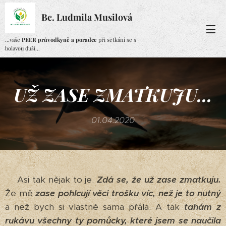
Bc. Ludmila Musilová
...vaše
PEER průvodkyně a poradce
při setkání se s
bolavou duší...
UŽ ZASE ZMATKUJU...
01.04.2020
Asi tak nějak to je.
Zdá se, že už zase zmatkuju.
Že mě
zase pohlcují věci trošku víc, než je to nutný
a než bych si vlastně sama přála. A tak
tahám z
rukávu všechny ty pomůcky, které jsem se naučila