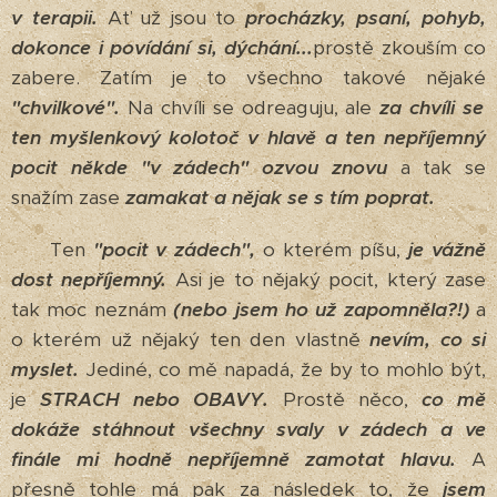
v terapii.
Ať už jsou to
procházky, psaní, pohyb,
dokonce i povídání si, dýchání...
prostě zkouším co
zabere. Zatím je to všechno takové nějaké
"chvilkové".
Na chvíli se odreaguju, ale
za chvíli se
ten myšlenkový kolotoč v hlavě a ten nepříjemný
pocit někde "v zádech" ozvou znovu
a tak se
snažím zase
zamakat a nějak se s tím poprat.
Ten
"pocit v zádech",
o kterém píšu,
je vážně
dost nepříjemný.
Asi je to nějaký pocit, který zase
tak moc neznám
(nebo jsem ho už zapomněla?!)
a
o kterém už nějaký ten den vlastně
nevím, co si
myslet.
Jediné, co mě napadá, že by to mohlo být,
je
STRACH nebo OBAVY.
Prostě něco,
co mě
dokáže stáhnout všechny svaly v zádech a ve
finále mi hodně nepříjemně zamotat hlavu.
A
přesně tohle má pak za následek to, že
jsem