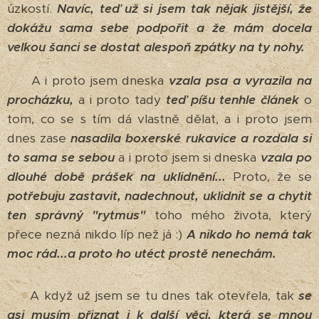
úzkostí.
Navíc, teď už si jsem tak nějak jistější, že
dokážu sama sebe podpořit a že mám docela
velkou šanci se dostat alespoň zpátky na ty nohy.
A i proto jsem dneska
vzala psa a vyrazila na
procházku,
a i proto tady
teď píšu tenhle článek
o
tom, co se s tím dá vlastně dělat, a i proto jsem
dnes zase
nasadila boxerské rukavice a rozdala si
to sama se sebou
a i proto jsem si dneska
vzala po
dlouhé době prášek na uklidnění...
Proto, že se
potřebuju zastavit, nadechnout, uklidnit se a chytit
ten správný "rytmus"
toho mého života, který
přece nezná nikdo líp než já :)
A nikdo ho nemá tak
moc rád...a proto ho utéct prostě nenechám.
A když už jsem se tu dnes tak otevřela, tak
se
asi musím přiznat i k další věci, která se mnou