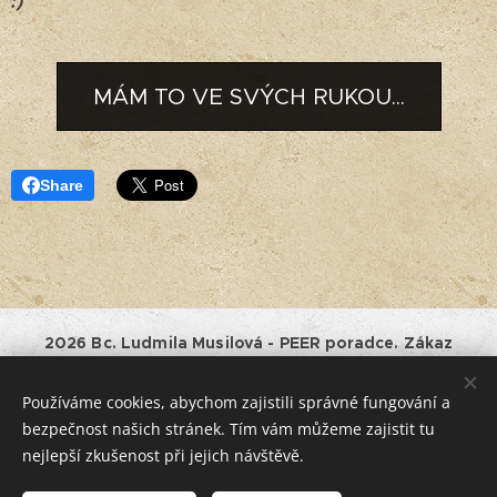
:)
MÁM TO VE SVÝCH RUKOU...
Share
2026 Bc. Ludmila Musilová - PEER poradce. Zákaz
kopírování a jiného využívání obsahu tohoto webu bez
souhlasu majitele.
Používáme cookies, abychom zajistili správné fungování a
Provozovatel:
Bc. Ludmila Musilová, IČO: 01528661, Horní
bezpečnost našich stránek. Tím vám můžeme zajistit tu
182, Havlíčkův Brod, tel.: +420 777 994875, e-mail:
nejlepší zkušenost při jejich návštěvě.
jentakzit@lidamu.cz.
Podnikatel je zapsán v Živnostenském rejstříku ČR.