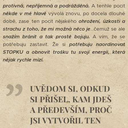
protivná, nepříjemná a podrážděná.
A tenhle pocit
někde v mé hlavě
vyvolá znovu, po docela dlouhé
době, zase ten pocit nějakého
ohrožení, úzkosti a
strachu z toho, že mi možná něco je
...čemuž se ale
snažím bránit a tak prostě bojuju.
A vím, že se
potřebuju zastavit. Že si
potřebuju naordinovat
STOPKU a obnovit trošku tu svojí energii, která
nějak rychle mizí.
UVĚDOM SI, ODKUD
SI PŘIŠEL, KAM JDEŠ
A PŘEDEVŠÍM, PROČ
JSI VYTVOŘIL TEN