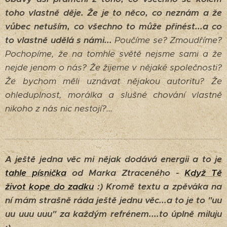
toho vlastně děje.
Že je to něco, co neznám a že
vůbec netuším, co všechno to může přinést...a co
to vlastně udělá s námi...
Poučíme se? Zmoudříme?
Pochopíme, že na tomhle světě nejsme sami a že
nejde jenom o nás? Že žijeme v nějaké společnosti?
Že bychom měli uznávat nějakou autoritu? Že
ohleduplnost, morálka a slušné chování vlastně
nikoho z nás nic nestojí?...
A ještě jedna věc mi nějak dodává energii a to je
tahle písnička
od Marka Ztraceného -
Když Tě
život kope do zadku
:) Kromě textu a zpěváka na
ní mám strašně ráda ještě jednu věc...a to je to "uu
uu uuu uuu" za každým refrénem....to úplně miluju