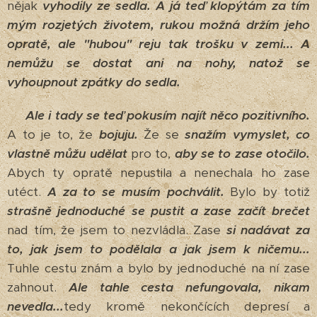
nějak
vyhodily ze sedla.
A já teď klopýtám za tím
mým rozjetých životem, rukou možná držím jeho
opratě, ale "hubou" reju tak trošku v zemi...
A
nemůžu se dostat ani na nohy, natož se
vyhoupnout zpátky do sedla.
Ale i tady se teď pokusím najít něco pozitivního.
A to je to, že
bojuju.
Že se
snažím vymyslet, co
vlastně můžu udělat
pro to,
aby se to zase otočilo.
Abych ty opratě nepustila a nenechala ho zase
utéct.
A za to se musím pochválit.
Bylo by totiž
strašně jednoduché se pustit a zase začít brečet
nad tím, že jsem to nezvládla. Zase
si nadávat za
to, jak jsem to podělala a jak jsem k ničemu...
Tuhle cestu znám a bylo by jednoduché na ní zase
zahnout.
Ale tahle cesta nefungovala, nikam
nevedla...
tedy kromě nekončících depresí a