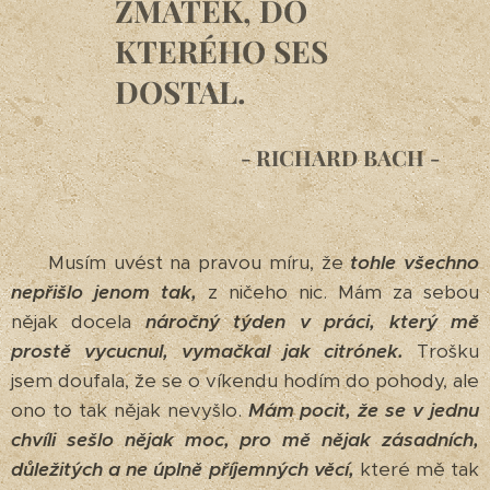
ZMATEK, DO
KTERÉHO SES
DOSTAL.
- RICHARD BACH -
Musím uvést na pravou míru, že
tohle všechno
nepřišlo jenom tak,
z ničeho nic. Mám za sebou
nějak docela
náročný týden v práci,
který mě
prostě vycucnul, vymačkal jak citrónek.
Trošku
jsem doufala, že se o víkendu hodím do pohody, ale
ono to tak nějak nevyšlo.
Mám pocit, že se v jednu
chvíli sešlo nějak moc, pro mě nějak zásadních,
důležitých a ne úplně příjemných věcí,
které mě tak