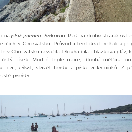
li na
pláž jménem Sakarun
. Pláž na druhé straně ostro
jhezčích v Chorvatsku. Průvodci tentokrát nelhali a je 
tě v Chorvatsku nezažila. Dlouhá bílá oblázková pláž, k
čistý písek. Modré teplé moře, dlouhá mělčina...no
tu hrát, cákat, stavět hrady z písku a kamínků. Z př
rostě paráda.