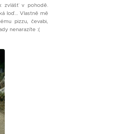
ak zvlášť v pohodě.
ká loď... Vlastně mě
ému pizzu, čevabi,
ady nenarazíte :(