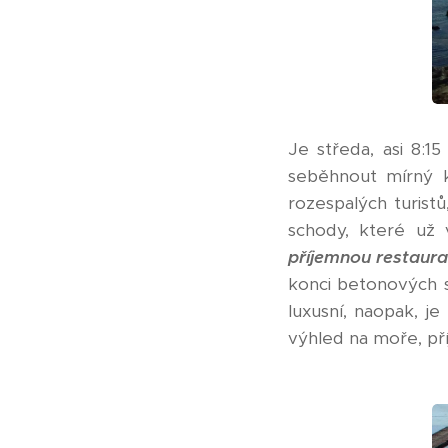
Je středa, asi 8:
seběhnout mírný k
rozespalých turist
schody, které už
příjemnou restaura
konci betonových 
luxusní, naopak, je
výhled na moře, pří