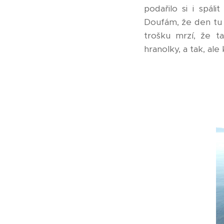
podařilo si i spál
Doufám, že den tu m
trošku mrzí, že t
hranolky, a tak, al