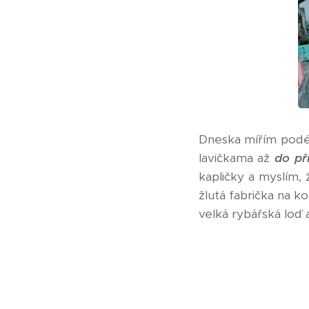
Dneska mířím podé
lavičkama až
do př
kapličky a myslím, 
žlutá fabrička na k
velká rybářská loď 