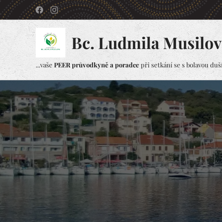
Bc. Ludmila Musilov
...vaše
PEER průvodkyně a poradce
při setkání se s bolavou duší.