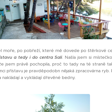
l moře, po pobřeží, které mě dovede po štěrkové ce
ístavu a tedy i do centra Sali
. Našla jsem si místečk
že jsem právě pochopila, proč to tady na té straně ta
onci přístavu je pravděpodobn nějaká zpracovárna ryb. Pr
a nakládají a vykládají dřevěné bedny.