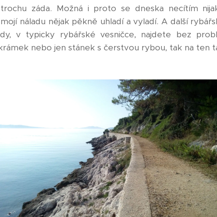
it trochu záda. Možná i proto se dneska necítím nij
ojí náladu nějak pěkně uhladí a vyladí. A další rybářs
ady, v typicky rybářské vesničce, najdete bez probl
e krámek nebo jen stánek s čerstvou rybou, tak na ten t