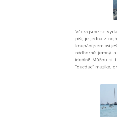
Včera jsme se vyda
píší, je jedna z ne
koupání jsem asi ješ
nádherně jemný a 
ideální! Můžou si 
"ducduc" muzika, p