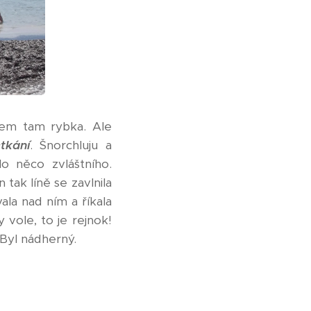
sem tam rybka. Ale
tkání
. Šnorchluju a
o něco zvláštního.
tak líně se zavlnila
vala nad ním a říkala
y vole, to je rejnok!
 Byl nádherný.