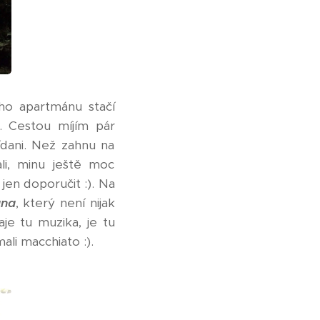
ho apartmánu stačí
. Cestou míjím pár
ídani. Než zahnu na
i, minu ještě moc
 jen doporučit :). Na
ana
, který není nijak
aje tu muzika, je tu
li macchiato :).