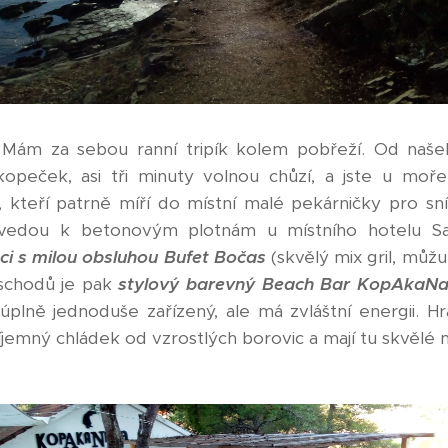
15 Mám za sebou ranní tripík kolem pobřeží. Od naše
opeček, asi tři minuty volnou chůzí, a jste u moře
ů, kteří patrně míří do místní malé pekárničky pro sn
 vedou k betonovým plotnám u místního hotelu Sal
ci s milou obsluhou Bufet Bočas
(skvělý mix gril, můžu
schodů je pak
stylový barevný Beach Bar KopAkaN
 úplně jednoduše zařízený, ale má zvláštní energii. Hr
jemný chládek od vzrostlých borovic a mají tu skvělé ma