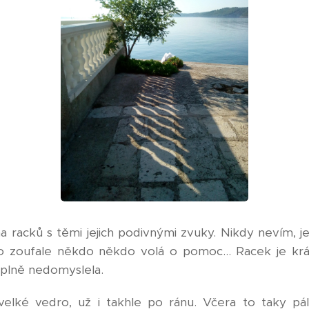
a racků s těmi jejich podivnými zvuky. Nikdy nevím, jes
o zoufale někdo někdo volá o pomoc... Racek je krás
úplně nedomyslela.
velké vedro, už i takhle po ránu. Včera to taky pál