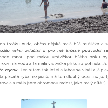
eda trošku nuda, občas nějaká malá bílá mušlička a 
zažila velmi zvláštní a pro mě krásné podvodní se
ode mnou, pod malou vrstvičkou bílého písku byl
ozvlnila vodu a ta malá vrstvička písku se pohnula. Jen 
to rejnok
. Jen si tam tak ležel a lehce se vlněl a já pla
je ta placatá ryba, no jasně, má ten dlouhý ocas...no jo, t
rovala a měla jsem ohromnou radost, jako malý dítě :).