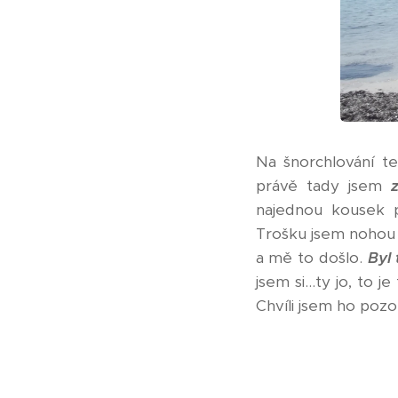
Na šnorchlování t
právě tady jsem
najednou kousek p
Trošku jsem nohou r
a mě to došlo.
Byl 
jsem si...ty jo, to 
Chvíli jsem ho pozo