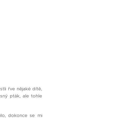
tli řve nějaké dítě,
ný pták, ale tohle
ilo, dokonce se mi