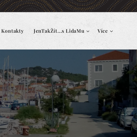
Kontakty
JenTakŽít...s LidaMu
Více