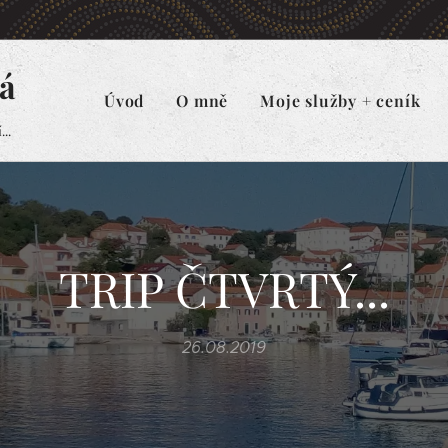
á
Úvod
O mně
Moje služby + ceník
..
TRIP ČTVRTÝ...
26.08.2019