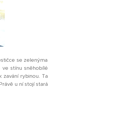
stičce se zelenýma
o ve stínu sněhobílé
k zavání rybinou. Ta
ávě u ní stojí stará