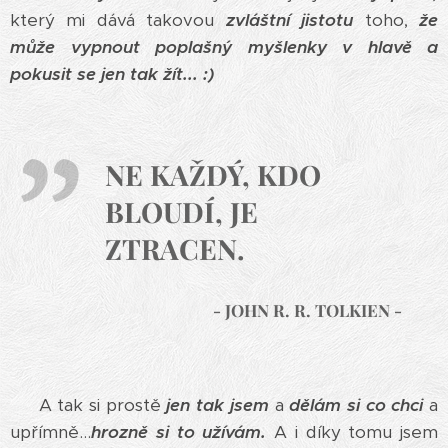
který mi dává takovou
zvláštní jistotu
toho,
že
může vypnout poplašný myšlenky v hlavě a
pokusit se jen tak žít... :)
NE KAŽDÝ, KDO
BLOUDÍ, JE
ZTRACEN.
- JOHN R. R. TOLKIEN -
A tak si prostě
jen tak jsem
a
dělám si co chci
a
upřímně...
hrozně si to užívám.
A i díky tomu jsem