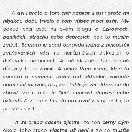
A
asi i proto o tom chci napsat
a
asi i proto
mi
nějakou dobu trvalo o tom vůbec moct psát.
Ale
pokud chci psát na svém blogu
o úzkostech,
panikách, strachu nebo depresích,
pak to
musím
zmínit.
Samota je snad opravdu jedna z nejčastěji
zmiňovaných věcí
na nejrůznějších diskuzích o
duševních nemocech. A mě vlastně přijde hodně
důležitý to tu zmínit.
A nějak Vám všem, kteří tu
samotu a osamění třeba teď aktuálně vnímáte
hodně intenzivně, říct, že i tohle je věc, které se dá
zbavit.
Že i tohle
je "jen" součást depresí nebo
úzkostí.
A že se
s tím dá pracovat
a stojí za to, to
prostě zkusit.
A že třeba časem zjistíte,
že ten
černý dým
okolo toho srdce
vlastně už není
a že se
musíte