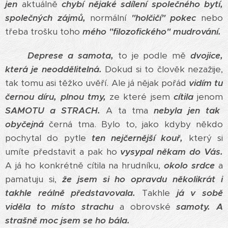
jen
aktuálně
chybí nějaké sdílení společného bytí,
společných zájmů,
normální
"holčičí" pokec
nebo
třeba trošku toho
mého "filozofického" mudrování.
Deprese a samota,
to je podle mě
dvojice,
která je neoddělitelná.
Dokud si to člověk nezažije,
tak tomu asi těžko uvěří. Ale já nějak pořád
vidím tu
černou díru,
plnou tmy,
ze které jsem
cítila
jenom
SAMOTU a STRACH.
A ta tma
nebyla jen tak
obyčejná
černá tma. Bylo to, jako kdyby někdo
pochytal do pytle
ten nejčernější kouř,
který si
umíte představit a pak ho
vysypal někam do Vás.
A já ho konkrétně cítila na hrudníku,
okolo srdce
a
pamatuju si,
že jsem si ho opravdu několikrát i
takhle reálně představovala.
Takhle
já v sobě
viděla to místo strachu
a obrovské
samoty.
A
strašně moc jsem se ho bála.