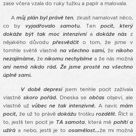
zase včera vzala do ruky tužku a papír a malovala.
A
můj plán byl právě ten
,
zkusit namalovat něco,
co by
vyjadřovalo samotu.
Ten
pocit, který
dokáže být tak moc intenzivní
a
dokáže nás
z
nějakého důvodu
přesvědčit
o tom, že jsme v
tomhle světě vlastně
na všechno sami,
že
nikoho
nezajímáme,
že
nikomu nechybíme
a že nás možná
ani nemá nikdo rád.
Že jsme prostě na všechno
úplně sami.
V době depresí
jsem tenhle pocit zažívala
vlastně
skoro pořád.
Dneska se
občas
objeví, ale
vlastně už
vůbec ne tak intenzivně.
A navíc
mám
pocit,
že už to právě
dokážu
trošku
rozdělit.
Říct si
to, jestli ten pocit je
TA samota
, která mě
pohltí a
užírá
a nebo, jestli je to
osamělost...
že mi možná