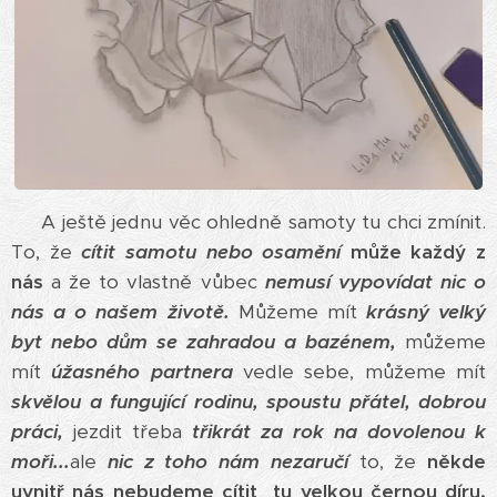
A ještě jednu věc ohledně samoty tu chci zmínit.
To, že
cítit samotu nebo osamění
může každý z
nás
a že to vlastně vůbec
nemusí vypovídat nic o
nás a o našem životě.
Můžeme mít
krásný velký
byt nebo dům se zahradou a bazénem,
můžeme
mít
úžasného partnera
vedle sebe, můžeme mít
skvělou a fungující rodinu,
spoustu přátel,
dobrou
práci,
jezdit třeba
třikrát za rok na dovolenou k
moři...
ale
nic z toho nám nezaručí
to, že
někde
uvnitř nás nebudeme cítit tu velkou černou díru.