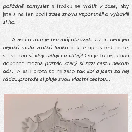
pořádně zamyslet
a trošku se
vrátit v čase,
aby
jste si na ten pocit
zase znovu vzpomněli a vybavili
si ho.
A asi
i o tom je ten můj obrázek.
Už to
není jen
nějaká malá vratká loďka
někde uprostřed moře,
se kterou
si vlny dělají co chtějí!
On je to najednou
dokonce možná
parník, který si razí cestu někam
dál...
A asi i proto se mi zase
tak líbí a jsem za něj
ráda...
protože si pluje svou vlastní cestou...