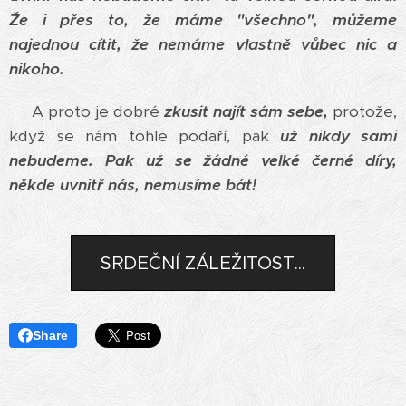
Že i přes to, že máme "všechno", můžeme
najednou cítit, že nemáme vlastně vůbec nic a
nikoho.
A proto je dobré
zkusit najít sám sebe,
protože,
když se nám tohle podaří, pak
už nikdy sami
nebudeme.
Pak už se žádné velké černé díry,
někde uvnitř nás, nemusíme bát!
SRDEČNÍ ZÁLEŽITOST...
Share