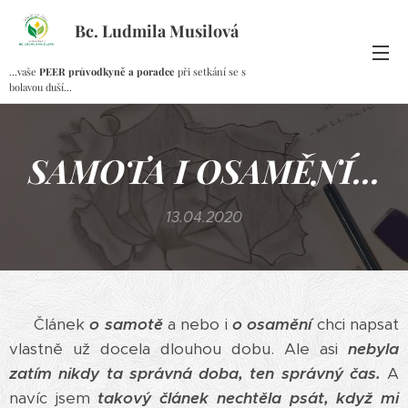
Bc. Ludmila Musilová
...vaše
PEER průvodkyně a poradce
při setkání se s
bolavou duší...
SAMOTA I OSAMĚNÍ...
13.04.2020
Článek
o samotě
a nebo i
o osamění
chci napsat
vlastně už docela dlouhou dobu. Ale asi
nebyla
zatím nikdy ta správná doba, ten správný čas.
A
navíc jsem
takový článek nechtěla psát, když mi