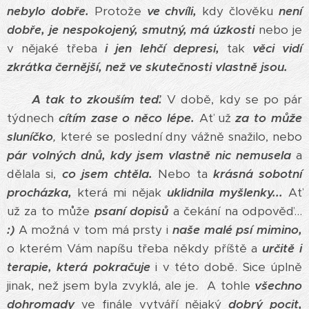
nebylo dobře.
Protože
ve chvíli,
kdy člověku
není
dobře, je nespokojený, smutný, má úzkosti
nebo je
v nějaké třeba
i jen lehčí depresi,
tak
věci vidí
zkrátka černější, než ve skutečnosti vlastně jsou.
A tak to zkouším teď.
V době, kdy se po pár
týdnech
cítím zase o něco lépe.
Ať už
za to může
sluníčko
,
které se poslední dny vážně snažilo, nebo
pár volných dnů, kdy jsem vlastně nic nemusela
a
dělala si,
co jsem chtěla.
Nebo ta
krásná sobotní
procházka,
která mi nějak
uklidnila myšlenky...
Ať
už za to může
psaní dopisů
a čekání na odpověď...
:)
A možná v tom má prsty i
naše malé psí mimino,
o kterém Vám napíšu třeba někdy příště a
určitě i
terapie, která pokračuje
i v této době. Sice úplně
jinak, než jsem byla zvyklá, ale je. A tohle
všechno
dohromady
ve finále vytváří nějaký
dobrý pocit,