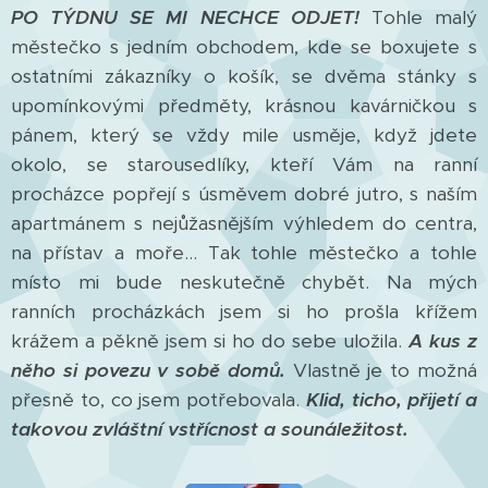
PO TÝDNU SE MI NECHCE ODJET!
Tohle malý
městečko s jedním obchodem, kde se boxujete s
ostatními zákazníky o košík, se dvěma stánky s
upomínkovými předměty, krásnou kavárničkou s
pánem, který se vždy mile usměje, když jdete
okolo, se starousedlíky, kteří Vám na ranní
procházce popřejí s úsměvem dobré jutro, s naším
apartmánem s nejůžasnějším výhledem do centra,
na přístav a moře... Tak tohle městečko a tohle
místo mi bude neskutečně chybět. Na mých
ranních procházkách jsem si ho prošla křížem
krážem a pěkně jsem si ho do sebe uložila.
A kus z
něho si povezu v sobě domů.
Vlastně je to možná
přesně to, co jsem potřebovala.
Klid, ticho, přijetí a
takovou zvláštní vstřícnost a sounáležitost.