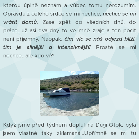
kterou úplně neznám a vůbec tomu nerozumím.
Opravdu z celého srdce se mi nechce,
nechce se mi
vrátit domů
. Zase zpět do všedních dnů, do
práce...už asi dva dny to ve mně zraje a ten pocit
není příjemný. Naopak,
čím víc se náš odjezd blíží,
tím je silnější a intenzivnější!
Prostě se mi
nechce...ale kdo ví?!
Když jsme před týdnem dopluli na Dugi Otok, byla
jsem vlastně taky zklamaná...Upřímně se mi tu