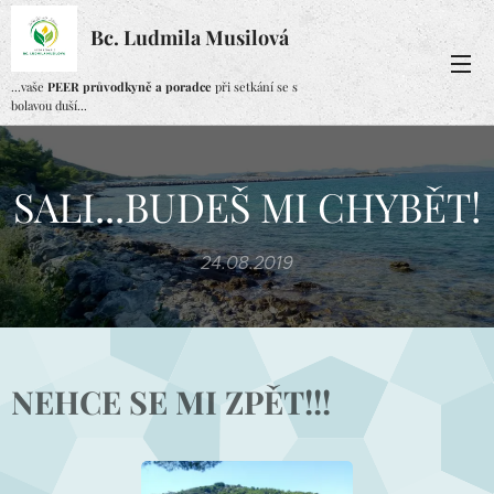
Bc. Ludmila Musilová
...vaše
PEER průvodkyně a poradce
při setkání se s
bolavou duší...
SALI...BUDEŠ MI CHYBĚT!
24.08.2019
NEHCE SE MI ZPĚT!!!