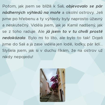
Potom, jak jsem se blížili k Sali,
objevovalo se pár
nádherných výhledů na moře
a okolní ostrovy. Jeli
jsme po hřebenu a ty výhledy byly naprosto úžasný
a neskutečný. Viděla jsem, jak je Kamil nadšený, jak
se z toho raduje. Ale
já jsem to v tu chvíli prostě
nedokázala
. Bylo mi to líto, ale bylo to tak! Dojeli
jsme do Sali a já zase viděla jen lodě, loďky, pár lidí...
Slyšela jsem, jak si v duchu říkám, že na ostrov už
nikdy nepojedu!