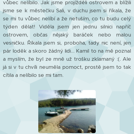
vůbec nelíbilo. Jak jsme projížděli ostrovem a blížili
jsme se k městečku Sali, v duchu jsem si říkala, že
se mi tu vůbec nelíbí a že netuším, co tu budu celý
týden dělat! Viděla jsem jen jednu silnici napříč
ostrovem, občas nějaký baráček nebo malou
vesničku. Říkala jsem si, proboha, tady nic není, jen
pár loděk a skoro žádný lidi... Kamil to na mě poznal
a myslím, že byl ze mně už trošku zklamaný :(. Ale
já si v tu chvíli neuměla pomoct, prostě jsem to tak
cítila a nelíbilo se mi tam.