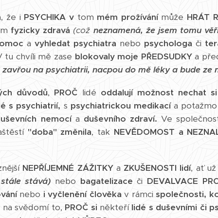
a
, že i
PSYCHIKA
v
tom
mém prožívání
může
HRÁT R
sem
fyzicky zdravá
(což
neznamená, že jsem tomu věři
 pomoc
a
vyhledat psychiatra
nebo
psychologa
či
te
 tu chvíli mě zase
blokovaly moje PŘEDSUDKY
a před
ě zavřou na psychiatrii, nacpou do mě léky a bude ze 
ých důvodů
,
PROČ
lidé
oddalují možnost
nechat s
é s psychiatrií,
s
psychiatrickou medikací
a potažmo
uševních nemocí
a
duševního zdraví.
Ve společnos
aštěstí
"doba" změnila
, tak
NEVĚDOMOST a NEZNA
znější
NEPŘÍJEMNÉ ZÁŽITKY
a
ZKUŠENOSTI lidí
, ať u
 stále stává)
nebo
bagatelizace
či
DEVALVACE PROŽ
vání
nebo
i vyčlenění člověka
v rámci
společnosti, k
 na svědomí to,
PROČ si
někteří
lidé s duševními či 