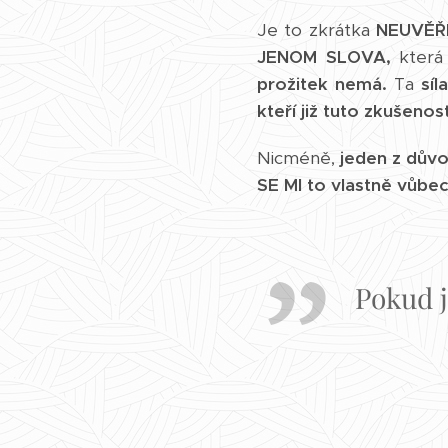
Je to zkrátka
NEUVĚŘI
JENOM SLOVA,
kter
prožitek nemá.
Ta
síl
kteří již tuto zkušenos
Nicméně,
jeden z důvo
SE MI to vlastně vůbe
Pokud j