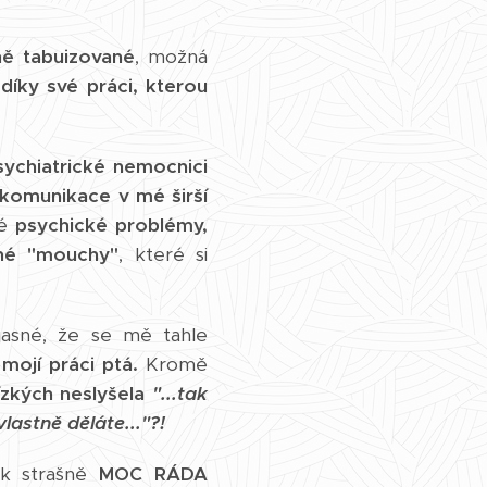
ně tabuizované
, možná
díky své práci, kterou
sychiatrické nemocnici
 komunikace v mé širší
ké
psychické problémy,
né "mouchy"
, které si
asné, že se mě tahle
mojí práci ptá.
Kromě
zkých neslyšela
"...tak
 vlastně děláte..."?!
ak strašně
MOC RÁDA