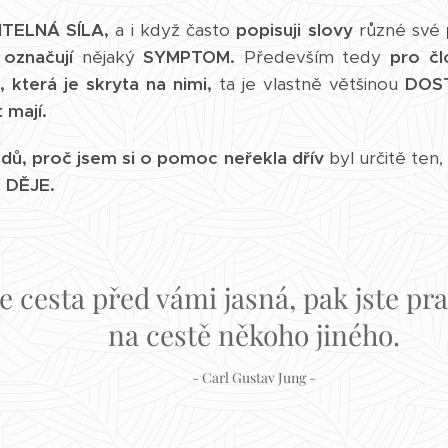
TELNÁ SÍLA,
a i když často
popisuji slovy
různé své
á
označují
nějaký
SYMPTOM.
Především tedy
pro čl
a, která je skryta na nimi,
ta je vlastně většinou
DOST
t mají.
dů, proč jsem si o pomoc neřekla dřív
byl určitě ten,
c DĚJE.
e cesta před vámi jasná, pak jste p
na cestě někoho jiného.
- Carl Gustav Jung -