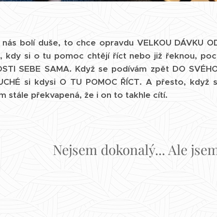
ž nás bolí duše, to chce opravdu VELKOU DÁVKU O
ích, kdy si o tu pomoc chtějí říct nebo již řeknou, p
TI SEBE SAMA. Když se podívám zpět DO SVÉHO P
HÉ si kdysi O TU POMOC ŘÍCT. A přesto, když s
stále překvapená, že i on to takhle cítí.
Nejsem dokonalý... Ale jse