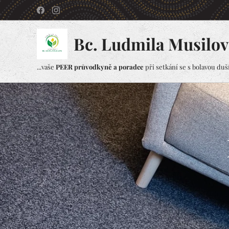
Bc. Ludmila Musilov
...vaše
PEER průvodkyně a poradce
při setkání se s bolavou duší.