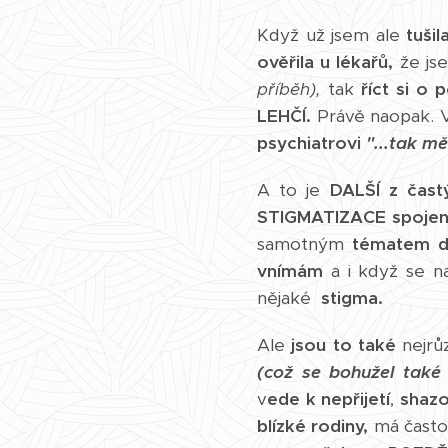
Když už jsem ale
tušil
ověřila u lékařů,
že j
příběh),
tak
říct si o
LEHČÍ.
Právě naopak. V
psychiatrovi
"...tak m
A to je
DALŠÍ
z čast
STIGMATIZACE
spojen
samotným
tématem d
vnímám
a i když se n
nějaké
stigma.
Ale
jsou to také
nejrů
(což se bohužel také
v
ede k nepřijetí
,
shazo
blízké rodiny,
má často