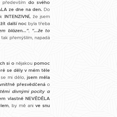
 především
do svého
LA ze dne na den.
Do
ak
INTENZIVNÍ,
že jsem
ežít další noc
byla třeba
sem blázen..."
,
"...že to
 tak přemýšlím, napadá
.
ch si o
nějakou
pomoc
eré se děly
v mém těle
se mi dělo,
jsem měla
vnitřně přesvědčená
o
s těmi divnými pocity a
jsem vlastně NEVĚDĚLA
ělem
, by mě ani
ve snu