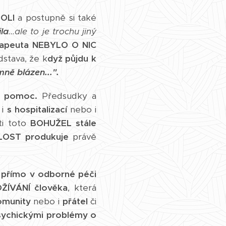
OLI
a postupně si také
la
...ale to je trochu jiný
rapeuta
NEBYLO O NIC
stava, že k
dyž půjdu k
mně blázen...".
i pomoc.
Předsudky a
 i
s hospitalizací
nebo i
ti toto
BOHUŽEL
stále
LOST
produkuje
právě
ž
přímo v odborné péči
ÍVÁNÍ člověka
, která
omunity
nebo i
přátel
či
psychickými problémy o