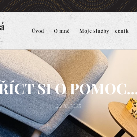
á
Úvod
O mně
Moje služby + ceník
..
ŘÍCT SI O POMOC..
30.10.2025