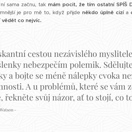
o ní sama začnu, tak
mám pocit,
že tím ostatní SPÍŠ 
emnější je pro mě to, když přijde
někdo úplně cizí
a
 vědět co nejvíc.
iskantní cestou nezávislého myslitele
lenky nebezpečím polemik. Sdělujte
y a bojte se méně nálepky cvoka ne
nosti. A u problémů, které se vám z
, řekněte svůj názor, ať to stojí, co to
 Watson -