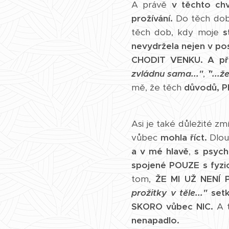
A právě
v těchto chv
prožívání.
Do těch do
těch dob, kdy moje
s
nevydržela nejen v pos
CHODIT VENKU
.
A př
zvládnu sama..."
, ˇ
"...ž
mě, že těch
důvodů, PR
Asi je také důležité zm
vůbec
mohla říct.
Dlou
a v mé hlavě
,
s psych
spojené POUZE s fyz
tom,
ŽE MI UŽ NENÍ 
prožitky v těle..."
set
SKORO vůbec NIC.
A 
nenapadlo.