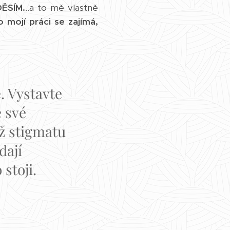
DĚSÍM.
..a to mě vlastně
o mojí práci se zajímá,
. Vystavte
 své
ž stigmatu
dají
 stoji.