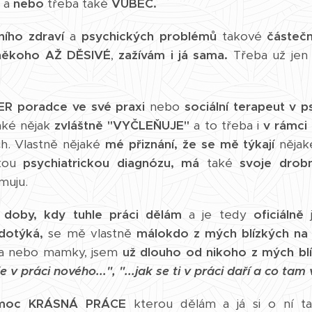
a
nebo
třeba také
VŮBEC.
ího zdraví
a
psychických problémů
takové
částeč
někoho AŽ DĚSIVÉ
,
zažívám i já sama.
Třeba už jen
PEER poradce
ve své praxi
nebo
sociální terapeut v p
ké nějak
zvláštně "VYČLEŇUJE"
a to třeba i
v rámci
ch. Vlastně nějaké
mé přiznání,
že se mě týkají
něja
akou
psychiatrickou diagnózu,
má
také
svoje drob
muju.
 doby, kdy tuhle práci dělám
a je tedy
oficiálně
j
dotýká,
se mě vlastně
málokdo z mých blízkých na 
 a nebo mamky, jsem
už dlouho od nikoho z mých blí
o je v práci nového...", "...jak se ti v práci daří a co tam
 moc KRÁSNÁ PRÁCE
kterou dělám a já si o ní t