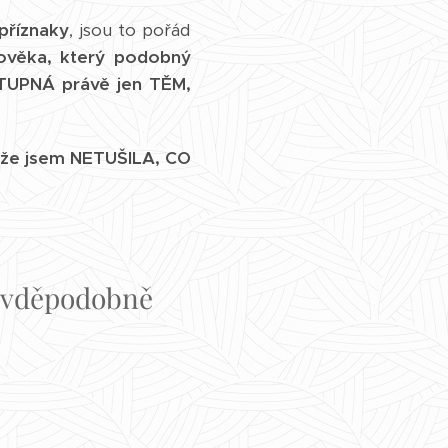
příznaky
, jsou to pořád
ověka, který podobný
UPNÁ právě jen TĚM,
že jsem NETUŠILA, CO
ravděpodobně