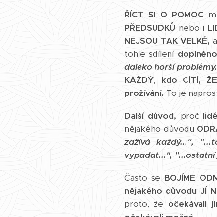
ŘÍCT SI O POMOC
mů
PŘEDSUDKŮ
nebo i
LI
NEJSOU TAK VELKÉ,
a
tohle sdílení
doplněno
daleko horší problémy.
KAŽDÝ
,
kdo CÍTÍ, Ž
prožívání.
To je napros
Další důvod,
proč
lid
nějakého důvodu
ODR
zažívá každý...", ".
vypadat...", "...ostatní
Často se
BOJÍME ODM
nějakého důvodu JÍ 
proto, že
očekávali 