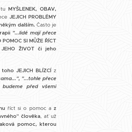
stu
MYŠLENEK, OBAV,
ece
JEJICH PROBLÉMY
s někým dalším.
Často je
erapii
"...lidé mají přece
 POMOC SI MŮŽE ŘÍCT
 JEHO ŽIVOT či jeho
 toho JEJICH BLÍZCÍ
z
ama...", "...tohle přece
jak budeme před všemi
hu
říct si o pomoc a
z
rávného" člověka
, ať už
taková pomoc, kterou