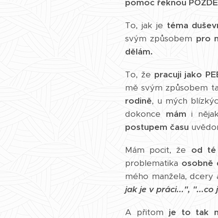
pomoc řeknou POZDĚ
To, jak je
téma duševn
svým způsobem
p
ro 
dělám.
To, že
pracuji jako 
mě svým způsobem ta
rodině
, u mých blízký
dokonce
mám
i něj
postupem času
uvědo
Mám pocit, že
od té
problematika
osobně 
mého manžela, dcery
jak je v práci...", "...c
A přitom
je to tak