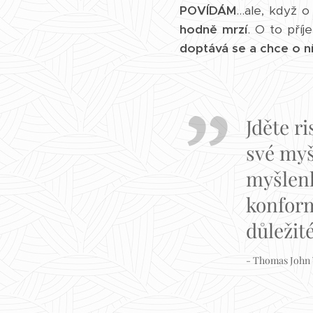
POVÍDÁM
...ale, když 
hodně mrzí
. O to příj
doptává se a chce o ní
Jděte r
své myš
myšlenk
konform
důležité
- Thomas John