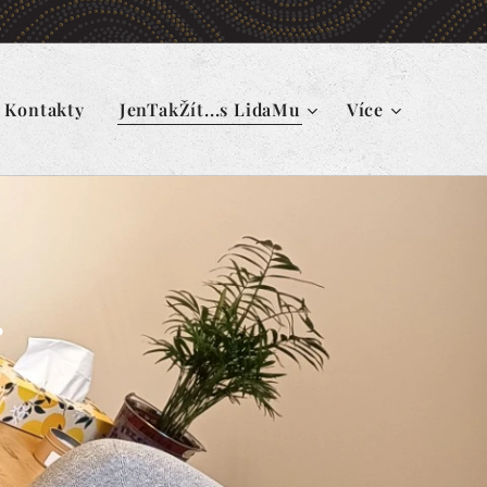
Kontakty
JenTakŽít...s LidaMu
Více
.