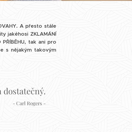
DVAHY. A přesto stále
ocity jakéhosi ZKLAMÁNÍ
ŘÍBĚHU, tak ani pro
e s nějakým takovým
m dostatečný.
- Carl Rogers -