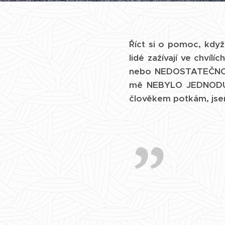
Říct si o pomoc, kdy
lidé zažívají ve chvíl
nebo NEDOSTATEČNOS
mě NEBYLO JEDNODUC
člověkem potkám, jsem 