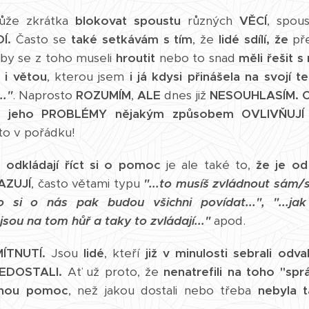
že zkrátka
blokovat
spoustu
různých
VĚCÍ
, spou
DÍ.
Často se
také setkávám s tím
, že
lidé sdílí,
že
př
by se z toho museli
hroutit
nebo to snad
měli řešit 
 i větou
, kterou jsem
i já kdysi přinášela na svojí t
.."
. Naprosto
ROZUMÍM
,
ALE
dnes již
NESOUHLASÍM.
O
E jeho PROBLÉMY nějakým způsobem OVLIVŇUJÍ
to v pořádku!
é odkládají říct si o pomoc
je ale také to,
že je od
AZUJÍ
, často větami typu
"...to musíš zvládnout sám/s
..to si o nás pak budou všichni povídat...", "...
 jsou na tom hůř a taky to zvládají..."
apod.
ÍTNUTÍ.
Jsou
lidé
, kteří
již v minulosti sebrali odva
NEDOSTALI.
Ať už proto, že
nenatrefili na toho "sp
jinou pomoc
, než jakou dostali nebo třeba
nebyla 