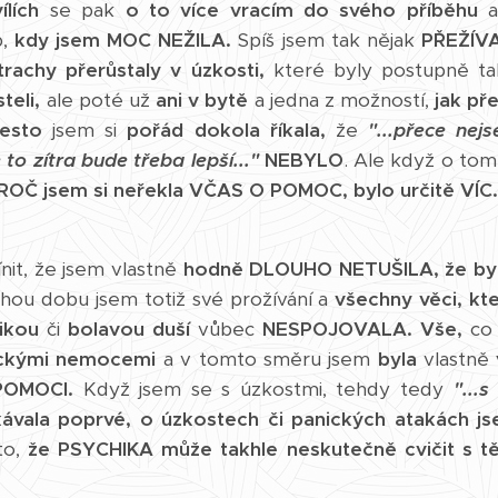
ílích
se pak
o to více vracím do svého příběhu
a
b,
kdy jsem MOC NEŽILA.
Spíš jsem tak nějak
PŘEŽÍVA
trachy přerůstaly v úzkosti,
které byly postupně t
teli,
ale poté už
ani v bytě
a jedna z možností,
jak př
esto
jsem si
pořád dokola říkala,
že
"...přece nej
e to zítra bude třeba lepší..."
NEBYLO
. Ale když o tom
OČ jsem si neřekla VČAS O POMOC, bylo určitě VÍC
ínit, že jsem vlastně
hodně DLOUHO NETUŠILA,
že by
hou dobu jsem totiž své prožívání a
všechny věci, kt
ikou
či
bolavou duší
vůbec
NESPOJOVALA.
Vše,
co 
ickými nemocemi
a v tomto směru jsem
byla
vlastně
POMOCI.
Když jsem se s úzkostmi, tehdy tedy
"...
kávala poprvé,
o úzkostech či panických atakách 
to,
že PSYCHIKA může takhle neskutečně cvičit s t