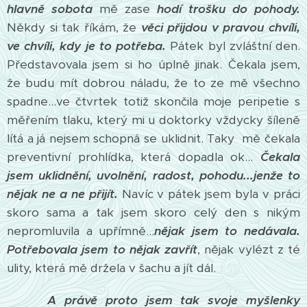
hlavně sobota
mě zase
hodí trošku do pohody.
Někdy si tak říkám, že
věci přijdou v pravou chvíli,
ve chvíli, kdy je to potřeba.
Pátek byl zvláštní den.
Představovala jsem si ho úplně jinak. Čekala jsem,
že budu mít dobrou náladu, že to ze mě všechno
spadne...ve čtvrtek totiž skončila moje peripetie s
měřením tlaku, který mi u doktorky vždycky šíleně
lítá a já nejsem schopná se uklidnit. Taky mě čekala
preventivní prohlídka, která dopadla ok...
Čekala
jsem uklidnění, uvolnění, radost, pohodu...jenže to
nějak ne a ne přijít.
Navíc v pátek jsem byla v práci
skoro sama a tak jsem skoro celý den s nikým
nepromluvila a upřímně...
nějak jsem to nedávala.
Potřebovala jsem to nějak zavřít
, nějak vylézt z té
ulity, která mě držela v šachu a jít dál.
A právě proto jsem tak svoje myšlenky