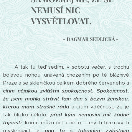
NEMUSÍ NIC
VYSVĚTLOVAT.
- DAGMAR SEDLICKÁ -
A tak tu teď sedím, v sobotu večer, s trochu
bolavou nohou, unavená chozením po té bláznivé
Praze a se skleničkou celkem dobrého červeného a
cítím nějakou zvláštní spokojenost.
Spokojenost,
že jsem mohla strávit fajn den s bezva ženskou,
kterou mám strašně ráda
a cítím vděčnost, že je
tak blízko někdo,
před kým nemusím mít žádné
tajnosti
, komu můžu říct i něco o mých bláznivých
myšlenkách a
ona to s takovým zvláštním