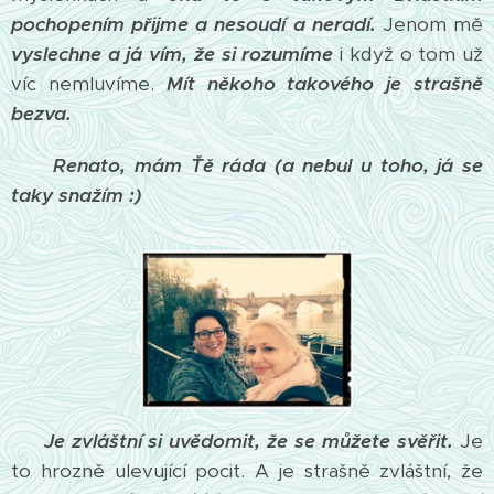
pochopením přijme a nesoudí a neradí.
Jenom mě
vyslechne a já vím, že si rozumíme
i když o tom už
víc nemluvíme.
Mít někoho takového je strašně
bezva.
Renato, mám Ťě ráda (a nebul u toho, já se
taky snažím :)
Je zvláštní si uvědomit, že se můžete svěřit.
Je
to hrozně ulevující pocit. A je strašně zvláštní, že