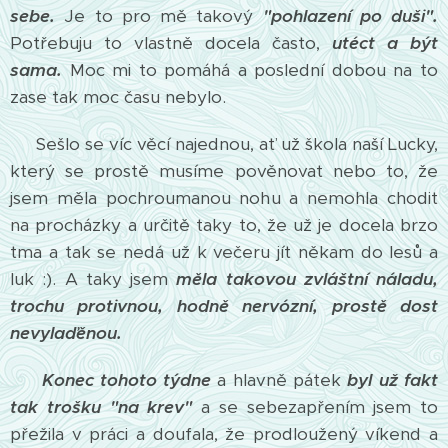
sebe.
Je to pro mě takový
"pohlazení po duši".
Potřebuju to vlastně docela často,
utéct a být
sama.
Moc mi to pomáhá a poslední dobou na to
zase tak moc času nebylo.
Sešlo se víc věcí najednou, ať už škola naší Lucky,
který se prostě musíme pověnovat nebo to, že
jsem měla pochroumanou nohu a nemohla chodit
na procházky a určitě taky to, že už je docela brzo
tma a tak se nedá už k večeru jít někam do lesů a
luk :). A taky jsem
měla takovou zvláštní náladu,
trochu protivnou, hodně nervózní, prostě dost
nevylaďěnou.
Konec tohoto týdne
a hlavně pátek
byl už fakt
tak trošku "na krev"
a se sebezapřením jsem to
přežila v práci a doufala, že prodloužený víkend a