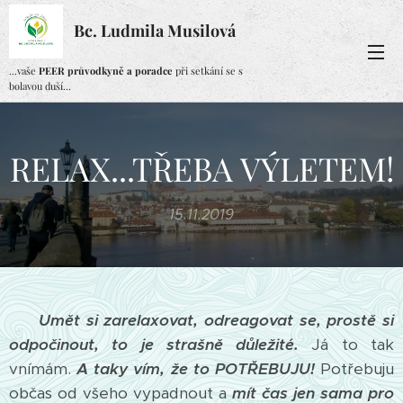
Bc. Ludmila Musilová
...vaše
PEER průvodkyně a poradce
při setkání se s
bolavou duší...
RELAX...TŘEBA VÝLETEM!
15.11.2019
Umět si zarelaxova
t, odreagovat se, prostě si
odpočinout, to je strašně důležité.
Já to tak
vnímám.
A taky vím, že to POTŘEBUJU!
Potřebuju
občas od všeho vypadnout a
mít čas jen sama pro