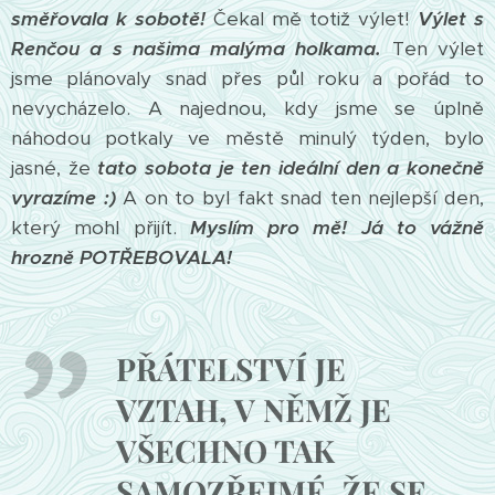
směřovala k sobotě!
Čekal mě totiž výlet!
Výlet s
Renčou a s našima malýma holkama.
Ten výlet
jsme plánovaly snad přes půl roku a pořád to
nevycházelo. A najednou, kdy jsme se úplně
náhodou potkaly ve městě minulý týden, bylo
jasné, že
tato sobota je ten ideální den a konečně
vyrazíme :)
A on to byl fakt snad ten nejlepší den,
který mohl přijít.
Myslím pro mě! Já to vážně
hrozně POTŘEBOVALA!
PŘÁTELSTVÍ JE
VZTAH, V NĚMŽ JE
VŠECHNO TAK
SAMOZŘEJMÉ, ŽE SE