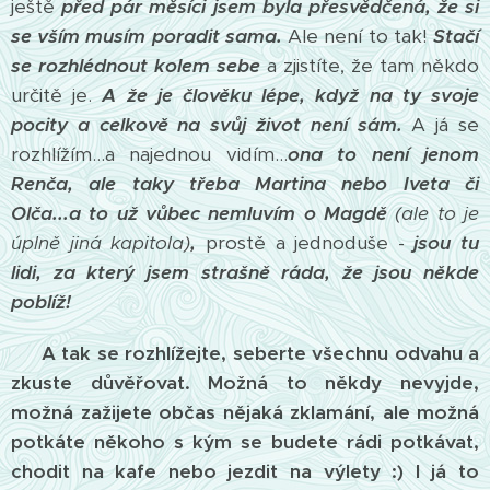
ještě
před pár měsíci jsem byla přesvědčená, že si
se vším musím poradit sama.
Ale není to tak!
Stačí
se rozhlédnout kolem sebe
a zjistíte, že tam někdo
určitě je.
A že je člověku lépe, když na ty svoje
pocity a celkově na svůj život není sám.
A já se
rozhlížím...a najednou vidím...
ona to není jenom
Renča, ale taky třeba Martina nebo Iveta či
Olča...a to už vůbec nemluvím o Magdě
(ale to je
úplně jiná kapitola)
,
prostě a jednoduše -
jsou tu
lidi, za který jsem strašně ráda, že jsou někde
poblíž!
A tak se rozhlížejte, seberte všechnu odvahu a
zkuste důvěřovat. Možná to někdy nevyjde,
možná zažijete občas nějaká zklamání, ale možná
potkáte někoho s kým se budete rádi potkávat,
chodit na kafe nebo jezdit na výlety :) I já to