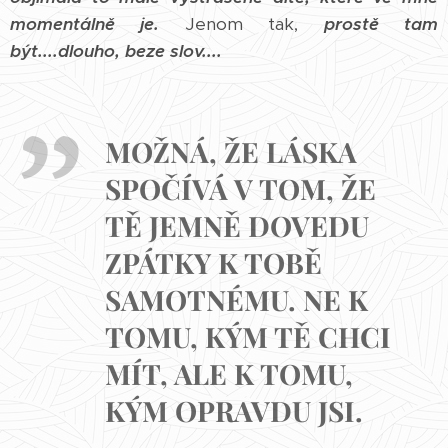
momentálně je.
Jenom tak,
prostě tam
být....dlouho, beze slov....
MOŽNÁ, ŽE LÁSKA
SPOČÍVÁ V TOM, ŽE
TĚ JEMNĚ DOVEDU
ZPÁTKY K TOBĚ
SAMOTNÉMU. NE K
TOMU, KÝM TĚ CHCI
MÍT, ALE K TOMU,
KÝM OPRAVDU JSI.