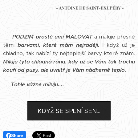
- ANTOINE DE SAINT-EXUPÉRY -
PODZIM prostě umí MALOVAT
a maluje přesně
těmi
barvami, které mám nejraději.
I když už je
chladno, tak nabízí ty nejteplejší barvy které znám.
Miluju tyto chladná rána, kdy už se Vám tak trochu
kouří od pusy, ale uvnitř je Vám nádherně teplo.
Tohle vážně miluju....
KDYŽ SE SPLNÍ SEN...
Share