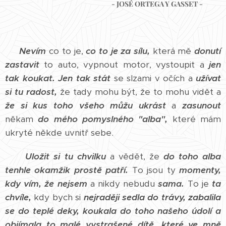
- JOSÉ ORTEGA Y GASSET -
Nevím
co to je,
co to je za sílu,
která mě
donutí
zastavit
to auto, vypnout motor, vystoupit a
jen
tak koukat.
J
en tak stát
se slzami v očích a
užívat
si tu radost,
že tady mohu být, že to mohu vidět a
že si kus toho všeho můžu ukrást
a
zasunout
někam
do mého pomyslného "alba",
které mám
ukryté někde uvnitř sebe.
Uložit si tu chvilku
a vědět, že
do toho alba
tenhle okamžik prostě patří.
To jsou ty
momenty,
kdy vím, že nejsem
a nikdy nebudu
sama.
To je
ta
chvíle,
kdy bych si
nejraději sedla do trávy, zabalila
se do teplé deky, koukala do toho našeho údolí a
objímala to malé vystrašené dítě, které ve mně