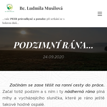
Bc. Ludmila Musilová
...vaše
PEER průvodkyně a poradce
při setkání se s
bolavou duší...
PODZIMNÍ RÁNA...
24.09.2020
Začínám se zase těšit na ranní cesty do práce.
Začal totiž podzim a s ním i ty
nádherná rána
plná
mlhy a vycházejícího sluníčka, které je ráno ještě
takové hodně ospalé.