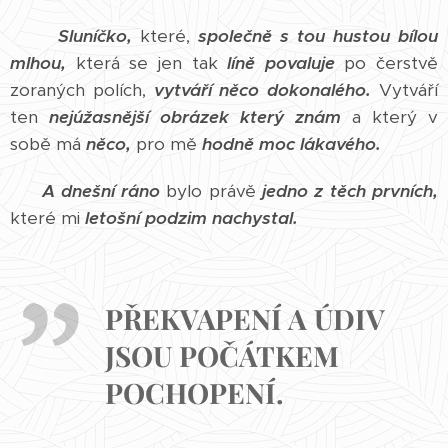
Sluníčko,
které,
společně s tou hustou bílou
mlhou,
která se jen tak
líně povaluje
po čerstvě
zoraných polích,
vytváří něco dokonalého.
Vytváří
ten
nejúžasnější obrázek který znám
a který v
sobě má
něco,
pro mě
hodně moc lákavého.
A dnešní ráno
bylo právě
jedno z těch prvních,
které mi
letošní podzim nachystal.
PŘEKVAPENÍ A ÚDIV
JSOU POČÁTKEM
POCHOPENÍ.