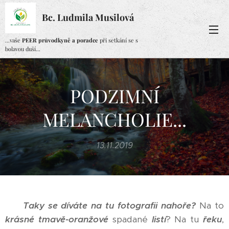
Bc. Ludmila Musilová
...vaše
PEER průvodkyně a poradce
při setkání se s
bolavou duší...
PODZIMNÍ
MELANCHOLIE...
13.11.2019
Taky se díváte na tu fotografii nahoře?
Na to
krásné tmavě-oranžové
spadané
listí
? Na tu
řeku
,