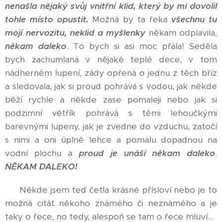
nenašla nějaký svůj vnitřní klid, který by mi dovolil
tohle místo opustit.
Možná by ta řeka
všechnu tu
mojí nervozitu, neklid a myšlenky
někam odplavila,
někam daleko
. To bych si asi moc přála! Seděla
bych zachumlaná v nějaké teplé dece, v tom
nádherném lupení, zády opřená o jednu z těch bříz
a sledovala, jak si proud pohrává s vodou, jak někde
běží rychle a někde zase pomaleji nebo jak si
podzimní větřík pohrává s těmi lehoučkými
barevnými lupeny, jak je zvedne do vzduchu, zatočí
s nimi a oni úplně lehce a pomalu dopadnou na
vodní plochu a
proud je unáší někam daleko
.
NĚKAM DALEKO!
Někde jsem teď četla krásné přísloví nebo je to
možná citát někoho známého či neznámého a je
taky o řece, no tedy, alespoň se tam o řece mluví...