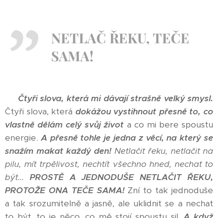
NETLAČ ŘEKU, TEČE
SAMA!
Čtyři slova, která mi dávají strašně velký smysl.
Čtyři slova, která
dokážou vystihnout přesně to, co
vlastně dělám celý svůj život
a co mi bere spoustu
energie.
A přesně tohle je jedna z věcí, na který se
snažím makat každý den!
Netlačit řeku, netlačit na
pilu, mít trpělivost, nechtít všechno hned, nechat to
být...
PROSTĚ A JEDNODUŠE NETLAČIT ŘEKU,
PROTOŽE ONA TEČE SAMA!
Zní to tak jednoduše
a tak srozumitelně a jasně, ale uklidnit se a nechat
to být, to je něco, co mě stojí spoustu sil.
A když