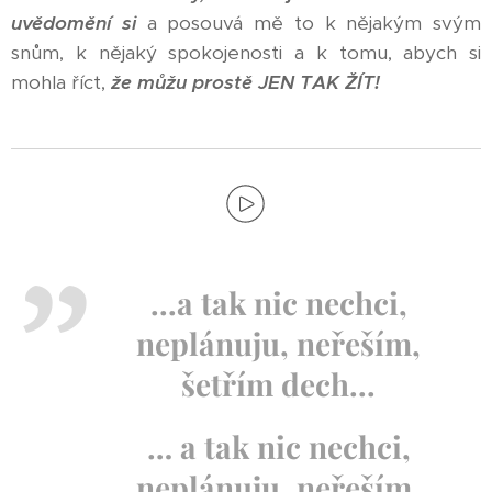
uvědomění si
a posouvá mě to k nějakým svým
snům, k nějaký spokojenosti a k tomu, abych si
mohla říct,
že můžu prostě JEN TAK ŽÍT!
...a tak nic nechci,
neplánuju, neřeším,
šetřím dech...
… a tak nic nechci,
neplánuju, neřeším,