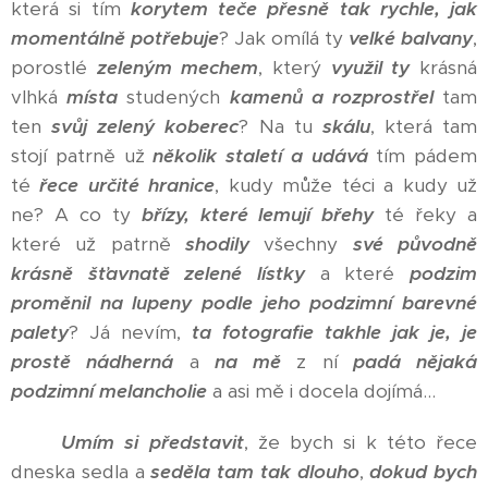
která si tím
korytem teče přesně tak rychle, jak
momentálně potřebuje
? Jak omílá ty
velké balvany
,
porostlé
zeleným mechem
, který
využil ty
krásná
vlhká
místa
studených
kamenů
a rozprostřel
tam
ten
svůj zelený koberec
? Na tu
skálu
, která tam
stojí patrně už
několik staletí
a udává
tím pádem
té
řece určité hranice
, kudy může téci a kudy už
ne? A co ty
břízy, které lemují břehy
té řeky a
které už patrně
shodily
všechny
své původně
krásně šťavnatě zelené lístky
a které
podzim
proměnil na lupeny podle jeho podzimní barevné
palety
? Já nevím,
ta fotografie takhle jak je, je
prostě nádherná
a
na mě
z ní
padá nějaká
podzimní melancholie
a asi mě i docela dojímá...
Umím si představit
, že bych si k této řece
dneska sedla a
seděla tam
tak dlouho
,
dokud bych