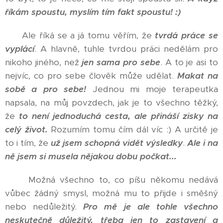
říkám spoustu, myslím tím fakt spoustu! :)
Ale říká se a já tomu věřím, že
tvrdá práce se
vyplácí
. A hlavně, tuhle tvrdou práci nedělám pro
nikoho jiného, než
jen sama pro sebe
. A to je asi to
nejvíc, co pro sebe člověk může udělat.
Makat na
sobě a pro sebe!
Jednou mi moje terapeutka
napsala, na můj povzdech, jak je to všechno těžký,
že
to není jednoduchá cesta, ale přináší zisky na
celý život.
Rozumím tomu čím dál víc :) A určitě je
to i tím, že
už jsem schopná vidět výsledky
.
Ale i na
ně jsem si musela nějakou dobu počkat...
Možná všechno to, co píšu někomu nedává
vůbec žádný smysl, možná mu to přijde i směšný
nebo nedůležitý.
Pro mě je ale tohle všechno
neskutečně důležitý, třeba jen to zastavení a