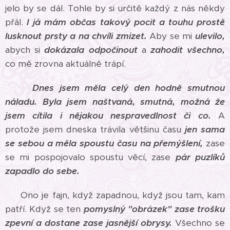
jelo by se dál. Tohle by si určitě každý z nás někdy
přál.
I já mám občas takový pocit a touhu prostě
lusknout prsty a na chvíli zmizet.
Aby se mi
ulevilo,
abych si
dokázala odpočinout
a
zahodit všechno,
co mě zrovna aktuálně trápí.
Dnes jsem měla celý den hodně smutnou
náladu.
Byla jsem naštvaná, smutná, možná že
jsem cítila i nějakou nespravedlnost či co.
A
protože jsem dneska trávila většinu času
jen sama
se sebou a měla spoustu času na přemýšlení,
zase
se mi pospojovalo spoustu věcí, zase
pár puzlíků
zapadlo do sebe.
Ono je fajn, když zapadnou, když jsou tam, kam
patří. Když se ten
pomyslný "obrázek" zase trošku
zpevní a dostane zase jasnější obrysy.
Všechno se