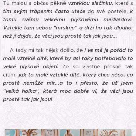
Tu malou a občas pěkně
vzteklou slečinku,
která s
tím svým trápením často uteče
do své postele,
k
tomu svému velkému plyšovému medvědovi.
Vztekle tam sebou "mrskne" a drží ho tak dlouho,
než jí dojde, že věci jsou prostě tak jak jsou...
A tady mi tak nějak došlo, že
i ve mě je pořád to
malé vzteklé dítě, které by asi taky potřebovalo to
velké plyšové objetí.
Že se vlastně přesně tak
cítím...
jak to malé vzteklé dítě, který chce něco, co
prostě nemůže mít...a to i přesto, že už jsem
"velká holka", která moc dobře ví, že věci jsou
prostě tak jak jsou!