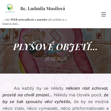
Bc. Ludmila Musilová
...vaše
PEER průvodkyně a poradce
při setkání se s
bolavou duší...
PLYŠOVÉ OBJETÍ...
26.02.2020
Asi každý by se někdy
někam rád schoval,
prostě na chvíli zmizel...
Někdy má člověk pocit,
že
by se tak spoustu věcí vyřešilo,
že by se možná
něco stalo, něco vymazalo, něco přeformátovalo a