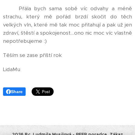
Přála bych sama sobě víc odvahy a méně
strachu, který mě pořád brzdí skočit do těch
velkých vln, které mě tak moc přitahují a pak už jen
zdraví, štěstí a spokojenost...ono nic moc víc vlastně
nepotřebujeme :)
Těším se zase příští rok
LidaMu
Share
2026 Bc. Ludmila Musilová - PEER poradce. Zákaz