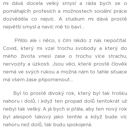
mi dává docela velký smysl a ráda bych se o
pomáhajícíh profesích a možnostech sociální práce
dozvěděla co nejvíc. A studium mi dává prostě
největší smysl a navíc mě to baví...
Přišlo ale i něco, s čím nikdo z nás nepočítal.
Covid, který mi vzal trochu svobody a který do
mého života vnesl zase o trochu více strachu,
nervozity a úzkosti. Jsou věci, které prostě člověk
nemá ve svých rukou a možná nám to tahle situace
má všem zase připomenout...
Byl to prostě divoký rok, který byl tak trošku
nahoru i dolů, i když ten propad dolů tentokrát už
nebyl tak veliký. A já bych si přála, aby ten nový rok
byl alespoň takový jako tenhle a když bude víc
nahoru než dolů, tak budu spokojená.