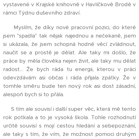
vystavené v Krajské knihovně v Havlíčkově Brodě v
rámci Týdnu duševního zdraví.
Myslím, že díky nové pracovní pozici, do které
jsem "spadla" tak nějak najednou a nečekaně, jsem
si ukázala, že jsem schopná hodně věcí zvládnout,
naučit se a prostě je dělat. Ale taky mi došlo, že
práce by měla člověka nejen živit, ale taky mu dělat
radost... Že bych ráda tu energii, kterou v práci
odevzdávám asi občas i ráda přijala zpátky. Že v
tomhle směru bude ten nový rok asi dost zásadní,
alespoň bych si to přála.
S tím ale souvisí i další super věc, která mě tento
rok potkala a to je vysoká škola. Tohle rozhodnutí
určitě souvisí s mojí cestou hledání a sebepoznání,
ale taky s tím, že vím, že možnost pomoci druhým