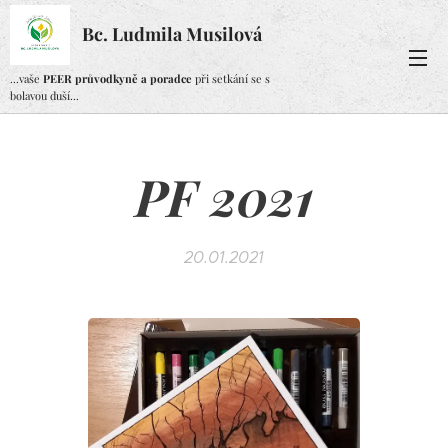
Bc. Ludmila Musilová
...vaše
PEER průvodkyně a poradce
při setkání se s
bolavou duší...
PF 2021
20.01.2021