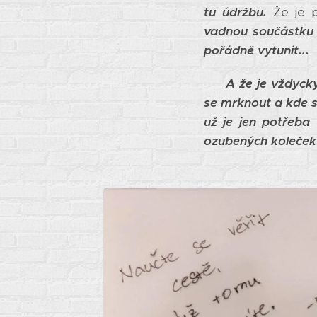
tu údržbu.
Že je 
vadnou součástku
pořádně vytunit...
A že je vždyck
se mrknout a kde s
už je jen potřeba
ozubených koleček 