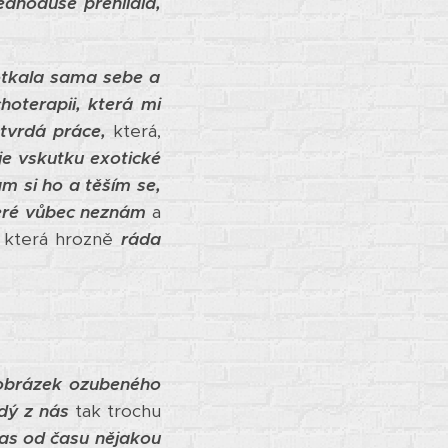
ednoduše přehlídla,
potkala sama sebe a
hoterapii, která mi
o
tvrdá práce,
která,
je vskutku exotické
m si ho a těším se,
teré vůbec neznám
a
která hrozně
ráda
 obrázek
ozubeného
dý z nás
tak trochu
čas od času nějakou