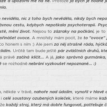
áže a upozorní mě na ně.
Protože
já bych je hodně j
mla.
h neviděla, nic z toho bych nevěděla, nikdy bych ne
rávnou cestu, kdybych nepotkala psychoterapii.
Psyc
istě, mění život.
Nejsou to
zázraky na počkání,
je t
přinášet ovoce.
A mnohdy mám pocit, že
to "ovoce" 
o honem s ním :) Ale jsem
za něj strašně ráda, hýčká
lidím.
Určitě tam bude ještě
pár zvláštních druhů, k
á právě
začíná klíčit...
A já,
jako správná gurmánka,
ě
se rozhodně
nebrání vyzkoušet nepoznané... :)
 někde v trávě,
nahoře nad údolím
,
vynořil v hlavě
 i
celé soustavy ozubených koleček,
které máme
kaž
, že
každý stroj, který má dobře fungovat,
potřebuje 