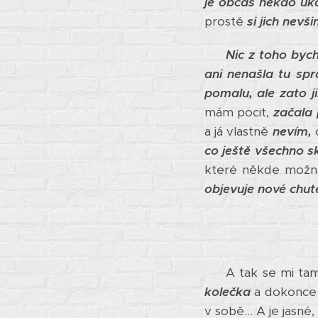
je občas někdo uk
prostě
si jich nevši
Nic z toho byc
ani nenašla tu sp
pomalu, ale zato j
mám pocit,
začala 
a já vlastně
nevím,
c
co ještě všechno sk
které někde možn
objevuje nové chut
A tak se mi tam,
kolečka
a dokonce
v sobě... A je jasné