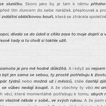
e sluníčku.
Skoro jako by je tam k němu
přitaho
A před tím sluncem do sebe naráželi, přeplouvali a pro
i zvláštní obláčkovou bouři,
která se ztrácela společ
opci, dívala se do údolí a cítila zase to moje dojetí a
esně tady a tu chvíli si takhle užít.
 samota je pro mě hodně důležitá.
A i když asi
nejsem
u být jen sama se sebou, ty prostě potřebuju k životu
pár týdnů
nebo
možná už i měsíců,
stále
častěji zji
, se vůbec nedají koupit.
A že všechny ty věci
mi an
ch věcí, které momentálně potřebuju k tomu,
abych m
m vlastně někde v sobě..
.
ve svých rukou.
A že jsem