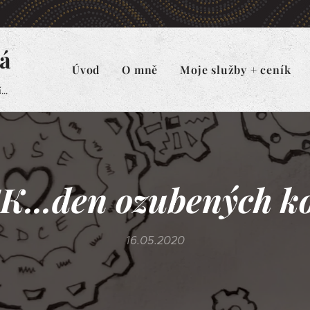
á
Úvod
O mně
Moje služby + ceník
..
K...den ozubených ko
16.05.2020