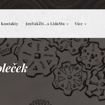
Kontakty
JenTakŽít...s LidaMu
Více
leček