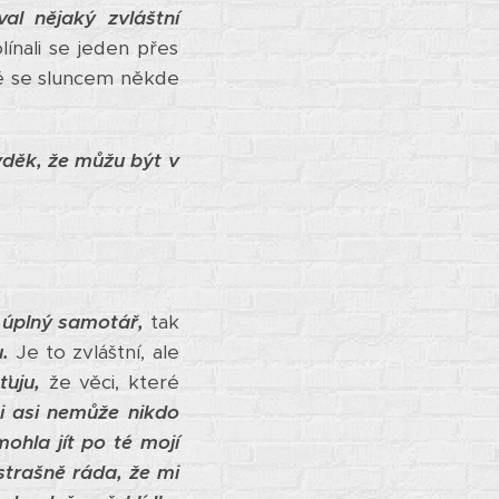
val nějaký zvláštní
línali se jeden přes
ně se sluncem někde
 vděk, že můžu být v
 úplný samotář,
tak
.
Je to zvláštní, ale
šťuju,
že věci, které
i asi nemůže nikdo
ohla jít po té mojí
strašně ráda, že mi