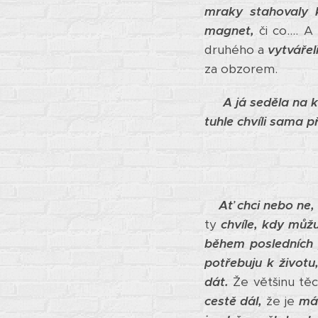
mraky stahovaly k
magnet,
či co.... 
druhého a
vytvářel
za obzorem.
A já seděla na k
tuhle chvíli sama př
Ať chci nebo ne,
ty
c
hvíle, kdy můž
během posledních 
potřebuju k životu
dát.
Že většinu tě
cestě dál,
že je
má