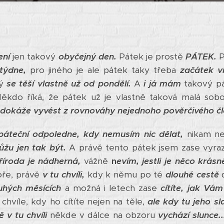
ení
jen takový
obyčejný den.
Pátek je prostě
PÁTEK.
P
týdne,
pro jiného je ale pátek taky třeba
začátek v
rý
se těší vlastně už od pondělí.
A
i já mám
takový p
ěkdo říká, že pátek už je vlastně taková malá sob
dokáže vyvést z rovnováhy nejednoho pověrčivého čl
páteční odpoledne, kdy nemusím nic dělat,
nikam ne
ůžu jen tak být.
A právě tento pátek jsem zase vyraz
říroda je nádherná,
vážně
n
evím, jestli je něco krásně
ře, právě
v tu chvíli,
kdy k němu po té
dlouhé cestě
d
uhých měsících
a možná i letech zase
cítíte, jak Vá
chvíle, kdy ho cítíte nejen na těle,
ale kdy tu jeho sla
ě v tu chvíli
někde v dálce na obzoru
vychází slunce..