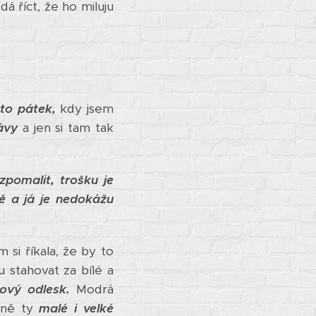
á říct, že ho miluju
 to pátek,
kdy jsem
ávy
a jen si tam tak
zpomalit, trošku je
vě a já je nedokážu
 si říkala, že by to
 stahovat za bílé a
lový odlesk.
Modrá
pně ty
malé i velké