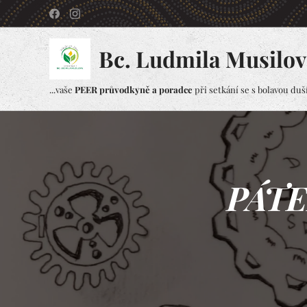
Bc. Ludmila Musilov
...vaše
PEER průvodkyně a poradce
při setkání se s bolavou duší.
PÁTE