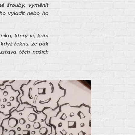
né šrouby, vyměnit
ho vyladit nebo ho
níka, který ví, kam
 když řeknu, že pak
ustava těch našich