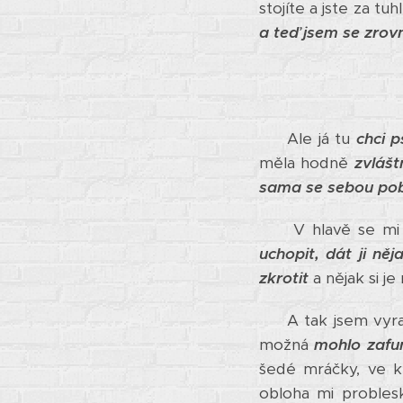
stojíte a jste za tuh
a teď jsem se zrovn
Ale já tu
chci 
měla hodně
zvlášt
sama se sebou pob
V hlavě se m
uchopit, dát ji něj
zkrotit
a nějak si j
A tak jsem vyra
možná
mohlo zafu
šedé mráčky, ve 
obloha mi probles