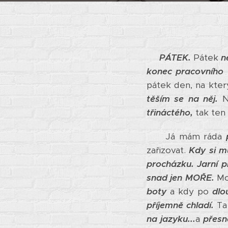
PÁTEK.
Pátek
n
konec pracovního 
pátek den, na kte
těším se na něj.
N
třináctého,
tak ten
Já mám ráda
zařizovat.
Kdy si m
procházku.
Jarní p
snad jen MOŘE.
Mo
boty
a kdy po
dlo
příjemně chladí.
Ta 
na jazyku...
a
přesn