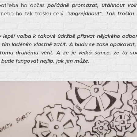
potřeba ho občas
pořádně promazat,
utáhnout vol
nebo ho tak trošku celý
"upgrejdnout"
.
Tak trošku 
y lepší volba k takové údržbě přizvat nějakého odbor
 tím laděním vlastně začít. A budu se zase opakovat,
 tomu druhému věřit. A že je velká šance, že ta so
bude fungovat nejlíp, jak jen může.