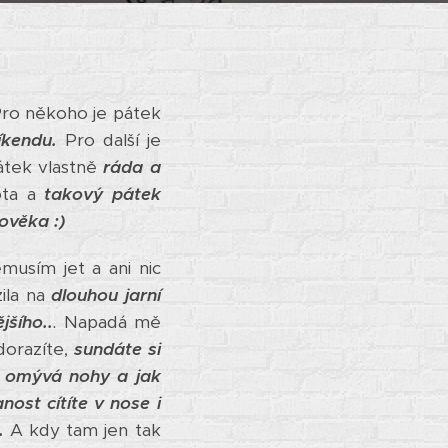
ro někoho je pátek
íkendu.
Pro další je
átek vlastně
ráda a
ota a
takový pátek
ověka :)
musím jet a ani nic
ila na
dlouhou jarní
jšího..
.
Napadá mě
orazíte,
sundáte si
m omývá nohy a jak
nost cítíte v nose i
.
A kdy tam jen tak