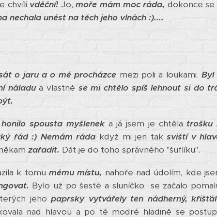
le chvíli
vděční!
Jo,
moře mám moc ráda,
dokonce se d
a nechala unést na těch jeho vlnách :)....
psát o jaru a o mé procházce
mezi poli a loukami.
Byl
ní náladu
a vlastně
se mi chtělo spíš lehnout si do tr
ýt.
i
honilo spousta myšlenek
a já jsem je chtěla
trošku 
aký řád :)
Nemám ráda
když mi jen tak
sviští v hla
e někam
zařadit.
Dát je do toho správného "šuflíku".
zila k tomu
mému místu,
nahoře nad údolím, kde jsem
ngovat.
Bylo už po šesté a sluníčko se začalo pomalu
kterých jeho
paprsky vytvářely ten nádherný, křišťá
kovala nad hlavou a po té modré hladině se postu