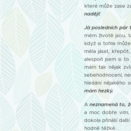
které může zase zač
naději!
Já posledních pár 
mém životě jsou, t
když si tohle můžet
měla jásat, křepčit
alespoň jsem si to 
mám tak nějak zv
sebehodnocení, ned
hledání nějakého 
mám hezký.
A
neznamená to, ž
a moc dobře vím
dokola přináší dalš
hodně těžké.