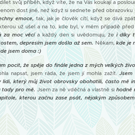
sdílet svůj příběh, když víte, že na Vás koukají a poslo
e jenom dost jiné, než když si sednete před obrazovku
echny emoce,
tak, jak je člověk cítí, když se dívá zpá
 kterou už ušel a na to, kde byl, v mém případě před 
 za moc věcí
a každý den si uvědomuju, že
i díky 
kostem, depresím jsem došla až sem.
Někam,
kde je 
kde jsem doma :)
m pocit, že spěje do finále jedna z mých velkých živo
ohla napsat, jsem ráda, že jsem jí mohla zažít.
Jsem 
 lidi, který můj život obrovsky obohatili, často mě in
u tady pro mě.
Jsem za ně vděčná a vlastně si
hodně 
kapitole, kterou začnu zase psát, nějakým způsobem 