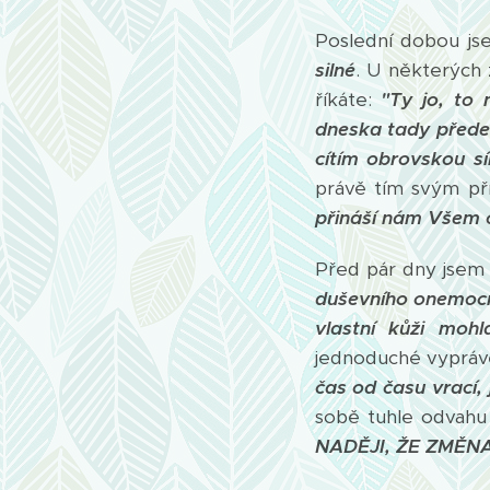
Poslední dobou js
silné
. U některých 
říkáte:
"Ty jo, to
dneska tady přede 
cítím obrovskou sí
právě tím svým př
přináší nám Všem
Před pár dny jse
duševního onemoc
vlastní kůži moh
jednoduché vypráv
čas od času vrací,
sobě tuhle odvahu 
NADĚJI, ŽE ZMĚN