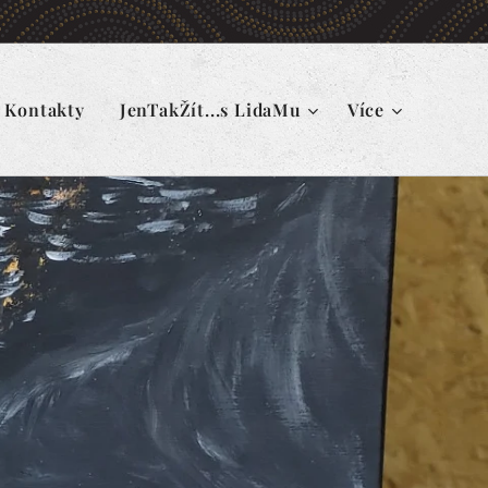
Kontakty
JenTakŽít...s LidaMu
Více