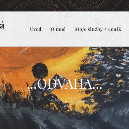
á
Úvod
O mně
Moje služby + ceník
..
...ODVAHA...
14.11.2021