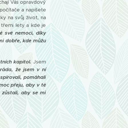
uchají Vás opravdový
 počítače a napíšete
tky na svůj život, na
třemi lety a kde je
té své nemoci, díky
mi dobře, kde můžu
tních kapitol.
Jsem
ráda, že jsem v ní
spirovali, pomáhali
moc přeju, aby v té
zůstali, aby se mi