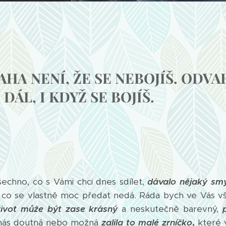
HA NENÍ, ŽE SE NEBOJÍŠ. ODVAH
 DÁL, I KDYŽ SE BOJÍŠ.
šechno, co s Vámi chci dnes sdílet,
dávalo nějaký smy
, co se vlastně moc předat nedá. Ráda bych ve Vás v
 život může být zase krásný
a neskutečně barevný,
 nás doutná nebo možná
zalila to malé zrníčko
,
které v