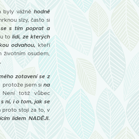
h byly vážně
hodně
knou slzy, často si
 se s tím poprat a
u to
lidi, ze kterých
lkou odvahou,
kteří
m životním osudem,
.
 mého zotavení se z
,
protože jsem si
na
Není totiž vůbec
s ní, i o tom, jak se
 proto stojí za to, v
jícím lidem NADĚJI.