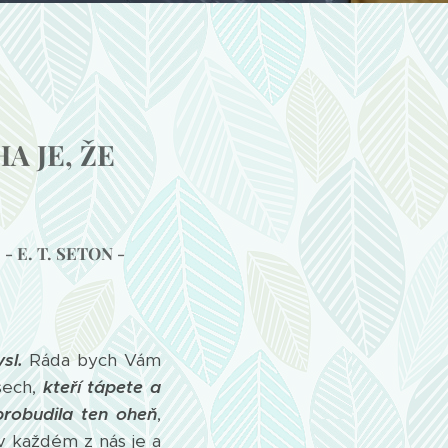
A JE, ŽE
- E. T. SETON -
sl.
Ráda bych Vám
šech,
kteří tápete a
probudila ten oheň
,
 každém z nás je a