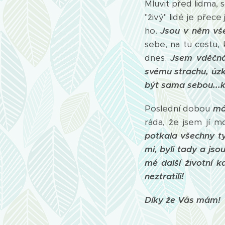
Mluvit před lidma, 
"živý" lidé je přec
ho.
Jsou v něm vš
sebe, na tu cestu,
dnes.
Jsem vděčná
svému strachu, úz
být sama sebou...
Poslední dobou
má
ráda, že jsem jí m
potkala všechny ty
mi, byli tady a jso
mé další životní 
neztratili!
Díky že Vás mám!