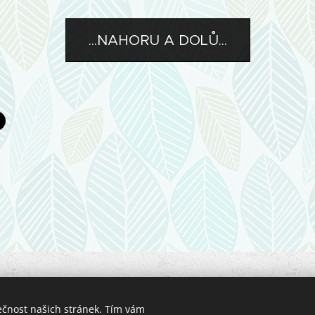
...NAHORU A DOLŮ...
ER poradce. Zákaz kopírování a jiného využívání obsahu toh
, IČO: 01528661, Horní 182, Havlíčkův Brod, tel.: +420 777 9
ečnost našich stránek. Tím vám
Podnikatel je zapsán v Živnostenském rejstříku ČR.