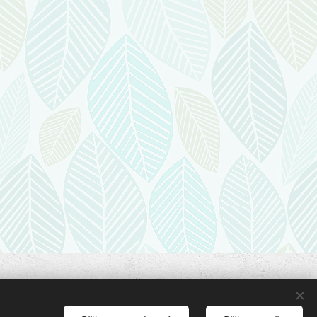
oto webu bez souhlasu majitele.
94875, e-mail: jentakzit@lidamu.cz.