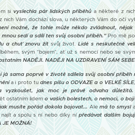
em si
vyslechla pár lidských příběhů
a některé z nic
z nich Vám dochází slova, u některých Vám do očí vyhr
 není možné, že tohle může někdo zvládnout, nějak
mnou sedí a sdílí ten svůj osobní příběh."
Pro mě jso
lu a chuť znovu žít
svůj život.
Lidé s neskutečně ve
íběhem, svým "bojem", ať už s nemocí nebo se svý
 ostatním NADĚJI. NADĚJI NA UZDRAVENÍ SÁM SEBE
m
i já sama poprvé v životě sdílela svůj osobní příběh
nění
a i proto tu
dnes píšu o ODVAZE a o VELKÉ SÍLE
la vyzkoušet, jak moc je právě odvaha důležitá.
ět ostatním lidem
o vašich bolestech, o nemoci, o boji 
 jak musíte pořád dokola bojovat...
Ale
má to smysl
a
najít a spolu s ní nebo díky ní
předávat dalším boju
A JE MOŽNÁ!