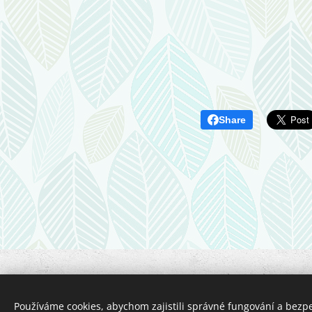
Share
2026 Bc. Ludmila Musilová - PE
Provozovatel:
Bc. Ludmila Musilová
Používáme cookies, abychom zajistili správné fungování a bezp