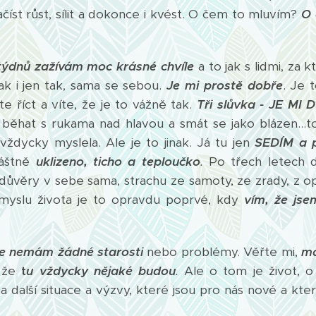
íst růst, sílit a dokonce i kvést. O čem to mluvím?
O 
týdnů zažívám moc krásné chvíle
a to jak s lidmi, za 
ak i jen tak, sama se sebou.
Je mi prostě dobře
. Je 
e říct a víte, že je to vážně tak.
Tři slůvka - JE MI 
, běhat s rukama nad hlavou a smát se jako blázen...to 
vždycky myslela. Ale je to jinak. Já tu jen
SEDÍM a 
láštně
uklizeno, ticho a teploučko
.
Po třech letech dř
ůvěry v sebe sama, strachu ze samoty, ze zrady, z opuš
smyslu života je to opravdu poprvé, kdy
vím, že js
e nemám žádné starosti
nebo problémy. Věřte mi,
má
, že
t
u vždycky nějaké budou
.
Ale o tom je život, o
í a další situace a výzvy, které jsou pro nás nové a kt