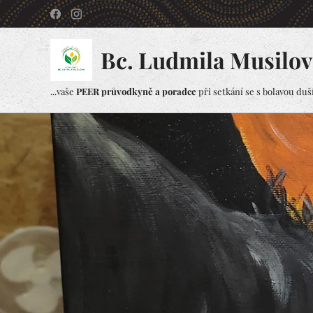
Bc. Ludmila Musilov
...vaše
PEER průvodkyně a poradce
při setkání se s bolavou duší.