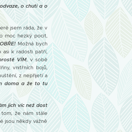
odvaze, o chuti a o
které jsem ráda, že v
to moc hezký pocit,
DOBŘE!
Možná bych
asi k radosti patří,
prostě VÍM
,
v sobě
iny, vnitřních bojů,
tění, z nepřijetí a
em doma a že to tu
m jich víc než dost
 tom, že nám stále
eré jsou někdy vážně