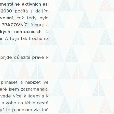
mentálně aktivních asi
-2030
počítá s dalším
volání
, což tedy bylo
 PRACOVNÍCI
fungují a
ických nemocnicích
či
ce
. A to je tak trochu na
přijde důležitá právě k
přinášet a nabízet ve
teré jsem zaznamenala,
 vede více k lidem a k
o a koho na téhle cestě
dyž to já nemám vlastně