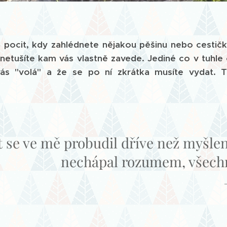
en pocit, kdy zahlédnete nějakou pěšinu nebo cestič
tušíte kam vás vlastně zavede. Jediné co v tuhle ch
vás "volá" a že se po ní zkrátka musíte vydat. 
t se ve mě probudil dříve než myšle
nechápal rozumem, všechno