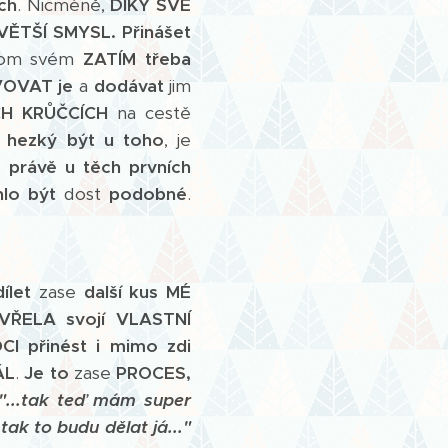
ch
. Nicméně,
DÍKY SVÉ
VĚTŠÍ SMYSL.
Přinášet
 tom svém
ZATÍM třeba
OVAT je
a
dodávat
jim
CH KRŮČCÍCH
na cestě
a
hezký být u toho
, je
, právě u těch prvních
lo být
dost
podobné
.
dílet
zase
další kus MÉ
VŘELA svojí VLASTNÍ
CI
přinést i mimo zdi
ÁL
.
Je to
zase
PROCES,
"...tak teď mám super
tak to budu dělat já..."