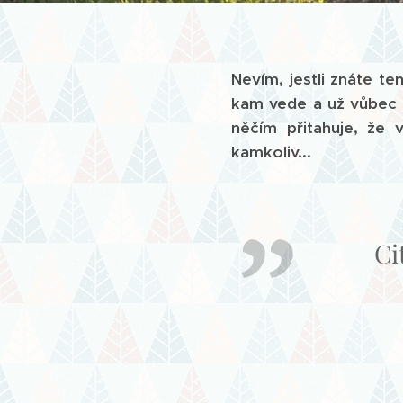
Nevím, jestli znáte t
kam vede a už vůbec ne
něčím přitahuje, že 
kamkoliv...
Ci