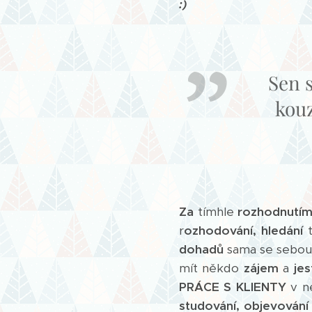
:)
Sen 
kouz
Za
tímhle
rozhodnutí
r
ozhodování, hledání
t
dohadů
sama se sebou
mít někdo
zájem
a
jest
PRÁCE S KLIENTY
v n
studování, objevování