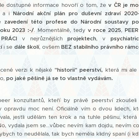
ale dostupné informace hovoří o tom, že
v ČR je mo
a i
Národní akční plán pro duševní zdraví 2020
é
zavedení této profese do Národní soustavy po
oku 2023 :-/
. Momentálně, tedy
v roce 2025
,
PEER
 PRÁCI
v nejrůznějších
projektech
, v
psychiatr
í
i se
dále školí
, ovšem
BEZ
stabilního právního rám
rácené verzi k nějaké
"historii" peerství,
která mi ale 
ho,
po jaké pěšině já se to vlastně vydávám.
er konzultantů, kteří by právě peerství zkoušeli 
 opravdu moc není. Oficiálně vím o dvou lidech, k
ala, jestli udělám ten krok a na tuhle pěšinu, která
No, vydala jsem se...vůbec nevím kam dojdu, nevím c
ybych to neudělala, tak bych neměla klidný spaní (i k