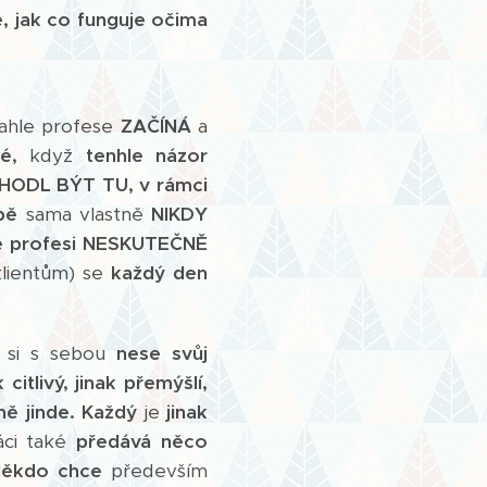
,
jak co funguje očima
ahle profese
ZAČÍNÁ
a
é,
když
tenhle názor
HODL
BÝT TU, v rámci
bě
sama vlastně
NIKDY
é profesi NESKUTEČNĚ
klientům) se
každý den
si s sebou
nese svůj
k citlivý,
jinak přemýšlí,
ně jinde.
Každý
je
jinak
áci také
předává něco
Někdo
chce
především