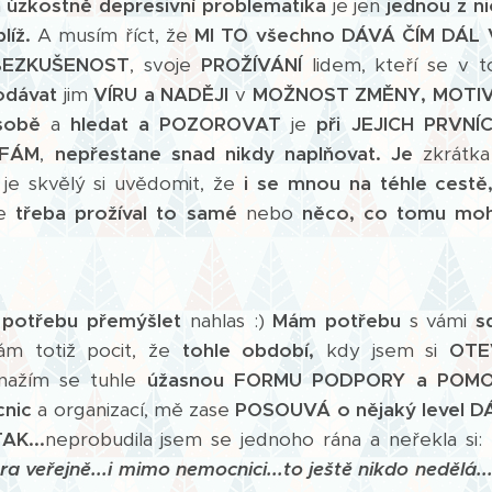
a
úzkostně depresivní problematika
je jen
jednou z ni
líž.
A musím říct, že
MI TO všechno DÁVÁ ČÍM DÁL 
BEZKUŠENOST
, svoje
PROŽÍVÁNÍ
lidem, kteří se v
odávat
jim
VÍRU a NADĚJI
v
MOŽNOST ZMĚNY, MOTIV
sobě
a
hledat a POZOROVAT
je
při JEJICH PRVNÍ
FÁM
,
nepřestane snad nikdy naplňovat.
Je
zkrátk
a je skvělý si uvědomit, že
i se mnou na téhle cestě
že
třeba prožíval to samé
nebo
něco, co tomu moh
i
potřebu
přemýšlet
nahlas :)
Mám potřebu
s vámi
s
m totiž pocit, že
tohle období,
kdy jsem si
OTE
nažím se tuhle
úžasnou FORMU PODPORY a POMO
cnic
a organizací, mě zase
POSOUVÁ o nějaký level D
AK...
neprobudila jsem se jednoho rána a neřekla si:
 veřejně...i mimo nemocnici...to ještě nikdo nedělá...