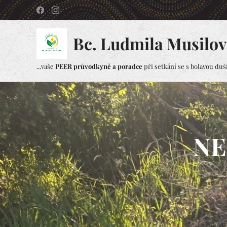
Bc. Ludmila Musilov
...vaše
PEER průvodkyně a poradce
při setkání se s bolavou duší.
NE