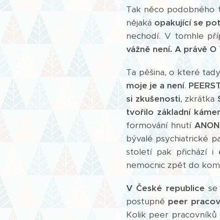
Tak něco podobného te
nějaká
opakující se po
nechodí. V tomhle př
vážně není.
A právě O
Ta pěšina, o které tady
moje je a není
.
PEERS
si zkušenosti
, zkrátka
tvořilo základní káme
formování hnutí
ANON
bývalé psychiatrické p
století pak přichází i
nemocnic zpět do komu
V České republice
s
postupně
peer pracovn
Kolik peer pracovníků 