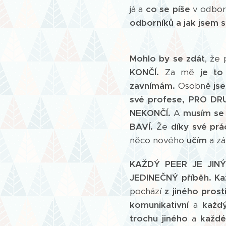
já a
co se píše
v odbor
odborníků a jak jsem si
Mohlo by se zdát
, že
KONČÍ.
Za mě
je t
zavnímám.
Osobně
js
své profese, PRO DR
NEKONČÍ.
A
musím se 
BAVÍ.
Že
díky své prá
něco nového
učím
a z
KAŽDÝ PEER JE JIN
JEDINEČNÝ příběh.
Ka
pochází
z jiného prost
komunikativní
a
každ
trochu jiného
a
každé