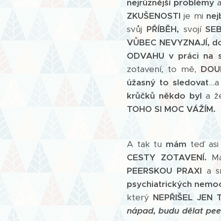
nejrůznější problémy
ZKUŠENOSTI
je mi
nejb
svůj
PŘÍBĚH,
svojí
SE
VŮBEC NEVYZNAJÍ,
d
ODVAHU v práci na 
zotavení, to mě,
DOU
úžasný to sledovat
...
krůčků někdo byl
a 
TOHO SI MOC VÁŽÍM.
A tak tu
mám
teď as
CESTY ZOTAVENÍ.
Má
PEERSKOU PRAXI
a s
psychiatrických nemo
který
NEPŘIŠEL JEN T
nápad, budu dělat peera