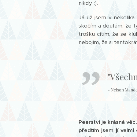
nikdy :).
Já už jsem v několika 
skočím a doufám, že ty 
trošku cítím, že se kl
nebojím, že si tentokrá
"Všechn
- Nelson Mande
Peerství je krásná věc
předtím jsem jí velmi 