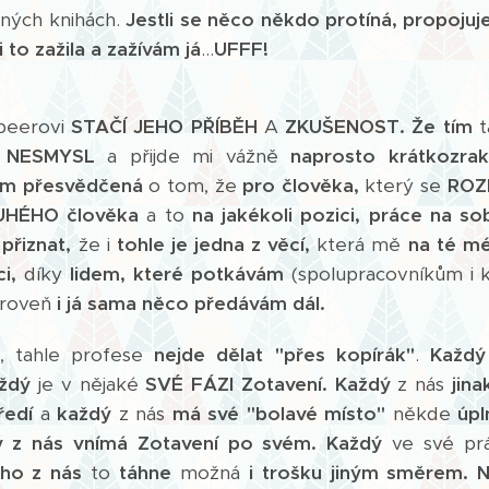
ných knihách.
Jestli se něco někdo protíná, propojuje
 to zažila a zažívám já
...
UFFF!
 peerovi
STAČÍ JEHO PŘÍBĚH
A
ZKUŠENOST.
Že tím
t
o NESMYSL
a přijde mi vážně
naprosto krátkozrak
em přesvědčená
o tom, že
pro člověka,
který se
ROZ
UHÉHO člověka
a to
na jakékoli pozici,
práce na so
přiznat,
že i
tohle je jedna z věcí,
která mě
na té m
ci,
díky
lidem, které potkávám
(spolupracovníkům i 
ároveň
i já sama něco předávám dál.
Ý
, tahle profese
nejde dělat "přes kopírák"
.
Každý
ždý
je v nějaké
SVÉ FÁZI Zotavení.
Každý
z nás
jina
ředí
a
každý
z nás
má své "bolavé místo"
někde
úpl
ý z nás vnímá Zotavení po svém.
Každý
ve své pr
ho z nás
to
táhne
možná
i trošku jiným směrem.