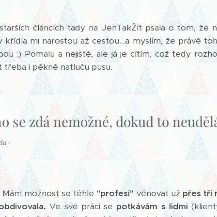
starších článcích tady na JenTakŽít psala o tom, že 
křídla mi narostou až cestou...a myslím, že právě toh
ubou :) Pomalu a nejistě, ale já je cítím, což tedy ro
t třeba i pěkně natluču pusu.
o se zdá nemožné, dokud to neudělá
la -
.
Mám možnost se téhle
"profesi"
věnovat už
přes tři
obdivovala.
Ve své práci se
potkávám s lidmi
(klien