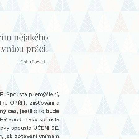
vím nějakého
tvrdou práci.
- Colin Powell -
Ě.
Spousta
přemýšlení,
dně
OPŘÍT,
zjišťování
a
ný čas,
jestli
o to
bude
EER
apod. Taky spousta
taky spousta
UČENÍ SE
,
m,
jak zotavení vnímám