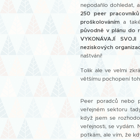
nepodařilo dohledat, 
250 peer pracovníků
proškolováním
a tak
původně v plánu do r
VYKONÁVAJÍ SVOJI
neziskových organizac
naštvání!
Tolik ale ve velmi zk
většímu pochopení to
Peer poradců nebo pe
veřejném sektoru tady
když jsem se rozhodov
veřejnosti, se vydám. 
potkám, ale vím, že kd