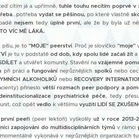
ď cítím já a upřímně,
tuhle touhu necítím poprvé v 
třeba
...potřeba
vydat se pěšinou,
po které vlastně
sk
ípadě
nejsem
tedy
úplně první,
ale že by byla už n
 TO VÍC MĚ LÁKÁ.
 píšu, je to
"MOJE" peerství
. Proč je slovíčko
"moje"
TVÍ
je tu v podstatě
od dob, kdy spolu lidé začali žít
a 
SDÍLET
a utvářet komunity. Stavění na
vzájemné pomo
n
při práci a
fungování
nejrůznějších
spolků
nebo cechů
YMNÍCH ALKOHOLIKŮ
nebo
RECOVERY INTERNATIO
acienty) přineslo
větší rozmach peer podpory a pom
deinstitucionalizace psychiatrické péče
, tedy přes
nit, což opět
vedlo
k většímu
využití LIDÍ SE ZKUŠE
e
první peeři
(peer lektoři) vyškolily
už v roce 2013-
íci zapojováni do multidisciplinárních týmů
v rámci
momentálně vykonává v nejrůznějších organizacích tu