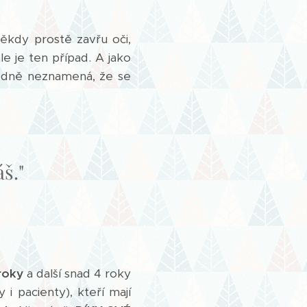
někdy prostě zavřu oči,
le je ten případ. A jako
zhodně neznamená, že se
š."
 roky
a další snad 4 roky
ty i pacienty), kteří mají