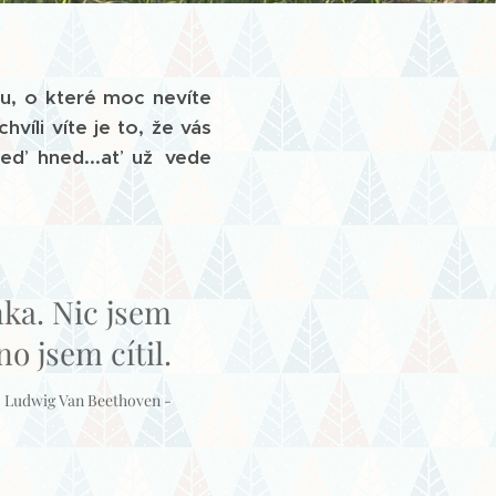
ku, o které moc nevíte
víli víte je to, že vás
Teď hned...ať už vede
nka. Nic jsem
 jsem cítil.
- Ludwig Van Beethoven -