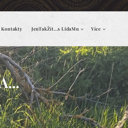
Kontakty
JenTakŽít...s LidaMu
Více
...