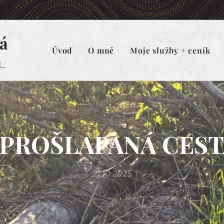
á
Úvod
O mně
Moje služby + ceník
..
PROŠLAPANÁ CESTA
21.10.2025