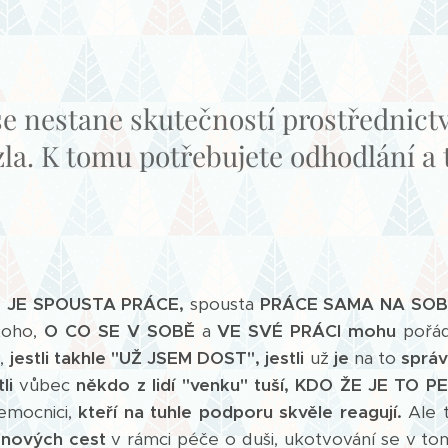
se nestane skutečností prostřednict
la. K tomu potřebujete odhodlání a 
m JE SPOUSTA PRÁCE,
spousta
PRÁCE SAMA NA SOB
oho,
O CO SE V SOBĚ
a
VE SVÉ PRÁCI mohu
pořá
,
jestli takhle "UŽ JSEM DOST",
jestli
už
je
na to
správ
li
vůbec
někdo z lidí "venku" tuší, KDO ŽE JE TO P
emocnici,
kteří na tuhle podporu skvěle reagují.
Ale 
 nových cest
v rámci péče o duši, ukotvování se v to