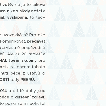
životě,
ale je to taková
oro nikdo nikdy nešel
a
ějak
vyšlapaná,
to tedy
v uvozovkách? Protože
komunikovat,
předávat
ci
vlastně prapůvodně
. Ale až 20. století a
NAL
(
peer skupiny
pro
oci
a s koncem tohoto
unutí péče z ústavů či
NOSTÍ
tedy
PEERŮ.
2014
a od té doby jsou
péče o duševní zdraví.
to pozici se mi bohužel