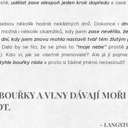
estě,
udělat zase alespoň jeden krok dopředu
a zase 
u několik hodně neklidných dnů. Dokonce i
dn
 možná i několik okamžiků, kdy jsem
zase nevěřila, že
k dní, kdy jsem znovu mohla nastavit tvář těm žlutý
Dalo by se říci, že se přes to
"moje nebe"
prostě
).
Kdo ví, jak se vlastně jmenovala!? Ale já jí pojme
yhle bouřky ráda
a proto si žádné jméno nezaslouží!
 BOUŘKY A VLNY DÁVAJÍ MOŘI 
OT.
- LANGST