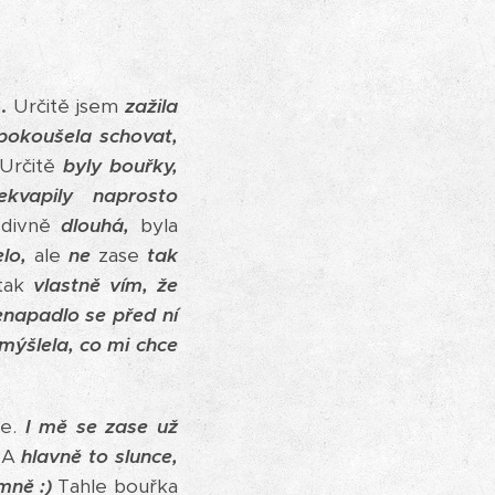
.
Určitě jsem
zažila
pokoušela schovat,
 Určitě
byly bouřky,
kvapily naprosto
 divně
dlouhá,
byla
lo,
ale
ne
zase
tak
 tak
vlastně vím, že
enapadlo se před ní
mýšlela, co mi chce
e.
I mě se zase už
A
hlavně to slunce,
emně :)
Tahle bouřka