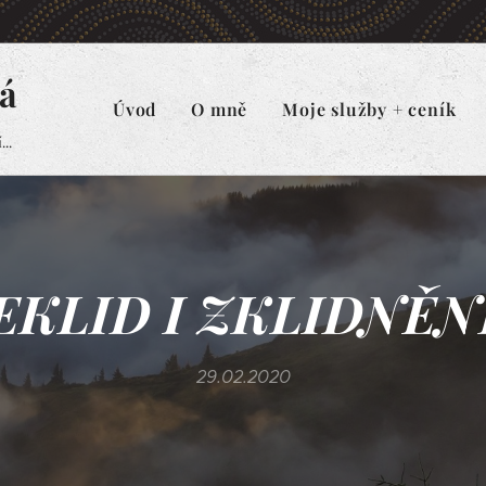
á
Úvod
O mně
Moje služby + ceník
..
EKLID I ZKLIDNĚNÍ.
29.02.2020