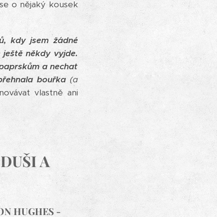
se o nějaký kousek
ů, kdy jsem žádné
 ještě někdy vyjde.
m paprskům a nechat
přehnala bouřka
(a
novávat vlastně ani
DUŠI A
ON HUGHES -