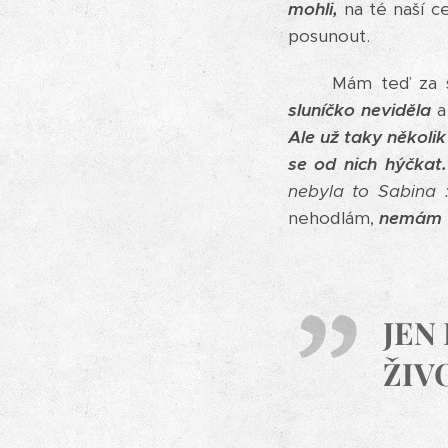
mohli,
na té naší c
posunout.
Mám teď za sebo
sluníčko neviděla
a
Ale už taky několi
se od nich hýčkat.
nebyla to Sabina :
nehodlám,
nemám t
JEN
ŽIV