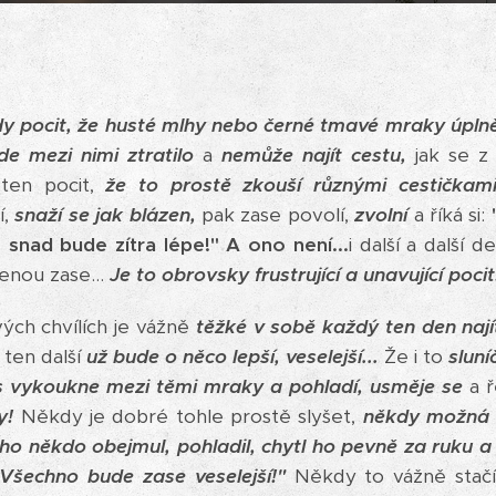
 pocit, že husté mlhy nebo černé tmavé mraky úplně
de mezi nimi ztratilo
a
nemůže najít cestu,
jak se z
ten pocit,
že to prostě zkouší různými cestičkami
í,
snaží se jak blázen,
pak zase povolí,
zvolní
a říká si:
 snad bude zítra lépe!" A ono není...
i další a další 
enou zase...
Je to obrovsky frustrující a unavující pocit
h chvílích je vážně
těžké v sobě každý ten den najít
ten další
už bude o něco lepší, veselejší...
Že i to
sluní
 vykoukne mezi těmi mraky a pohladí, usměje se
a ř
y!
Někdy je dobré tohle prostě slyšet,
někdy možná 
 ho někdo obejmul, pohladil, chytl ho pevně za ruku a
Všechno bude zase veselejší!"
Někdy to vážně stač