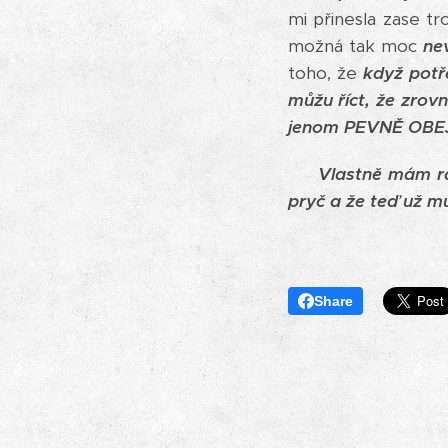
mi přinesla zase t
možná tak moc
ne
toho, že
když potř
můžu říct, že zro
jenom PEVNĚ OBE
Vlastně mám ráda 
pryč a že teď už mů
Share