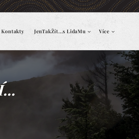
Kontakty
JenTakŽít...s LidaMu
Více
..