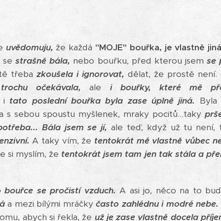
le
uvědomuju,
že každá
"MOJE" bouřka, je vlastně jiná
 se
strašně bála,
nebo bouřku, před kterou jsem
se 
itě třeba
zkoušela i ignorovat,
dělat, že prostě není.
trochu očekávala,
ale
i bouřky, které mě pře
 i
tato poslední bouřka byla zase úplně jiná.
Byla
a s sebou spoustu myšlenek, mraky pocitů...taky
prše
otřeba...
Bála jsem se jí,
ale teď, když už tu není,
enzivní.
A taky vím, že
tentokrát mě vlastně vůbec n
 si myslím, že
tentokrát jsem tam jen tak stála a pře
ouřce se pročistí vzduch.
A asi jo, něco na to bud
há
a mezi bílými mráčky
často zahlédnu i modré nebe.
omu, abych si řekla, že
už je zase vlastně docela příj