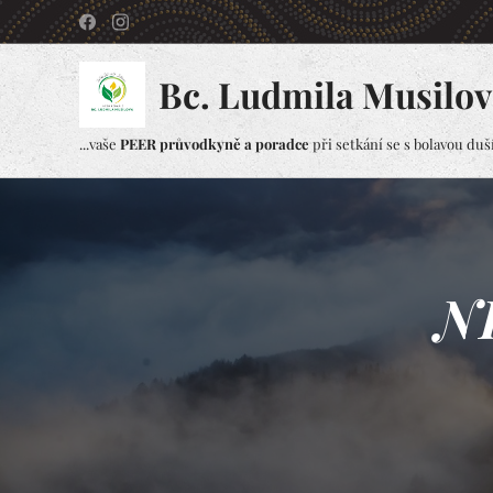
Bc. Ludmila Musilov
...vaše
PEER průvodkyně a poradce
při setkání se s bolavou duší.
N