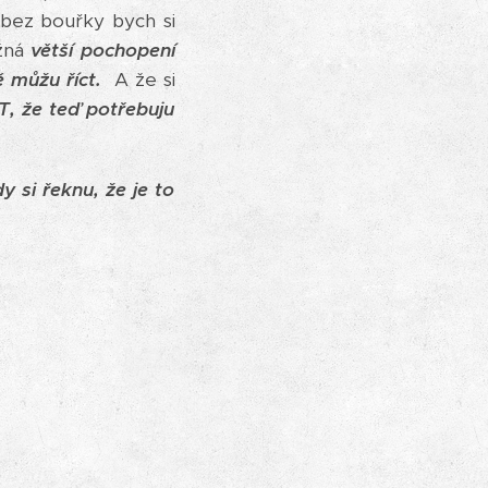
bez bouřky bych si
žná
větší pochopení
ě můžu říct.
A že si
, že teď potřebuju
si řeknu, že je to