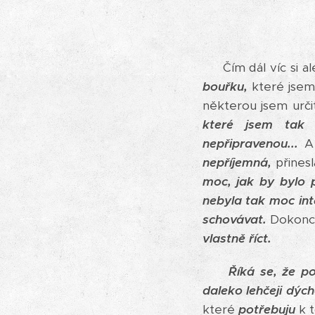
Čím dál víc si a
bouřku,
které jsem
některou jsem urč
které jsem tak 
nepřipravenou...
A
nepříjemná,
přinesl
moc, jak by bylo p
nebyla tak moc int
schovávat.
Dokonce
vlastně říct.
Říká se, že po b
daleko lehčeji dýc
které
potřebuju
k t