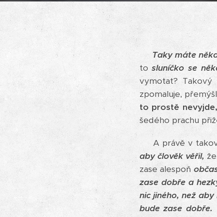
Taky máte někdy
to
sluníčko se něk
vymotat? Takový 
zpomaluje, přemýšl
to prostě nevyjde,
šedého prachu přiž
A právě v takovýc
aby člověk věřil,
že 
zase alespoň
občas
zase dobře a hezk
nic jiného, než aby
bude zase dobře. 