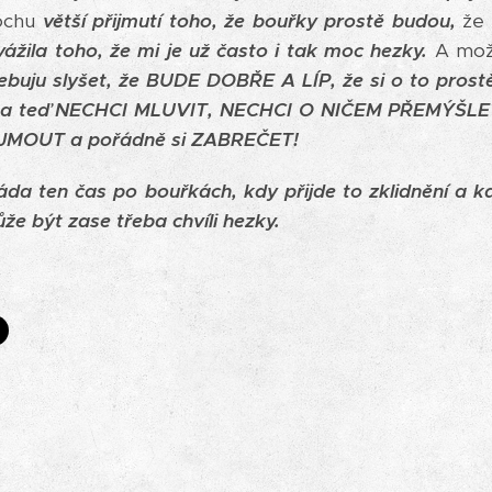
rochu
větší přijmutí toho, že bouřky prostě budou,
že 
vážila toho, že mi je už často i tak moc hezky.
A mo
ebuju slyšet, že BUDE DOBŘE A LÍP, že si o to prost
vna teď NECHCI MLUVIT, NECHCI O NIČEM PŘEMÝŠLET
JMOUT a pořádně si ZABREČET!
ten čas po bouřkách, kdy přijde to zklidnění a kdy 
že být zase třeba chvíli hezky.