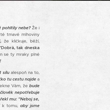
 pohltily nebe?
Že i
 té tmavé mlhoviny
,
že kličkuje, běží,
"Dobrá, tak dneska
den se ty mraky plné
!
 sílu
alespoň na to,
čko tu cestu najde
a
ekne Vám, že
bude
člověk nepotřebuje
 řekl mu: "Neboj se,
í k tomu,
aby jsme