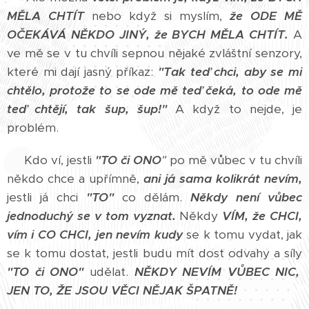
MĚLA CHTÍT
nebo když si myslím,
že ODE MĚ
OČEKÁVÁ NĚKDO JINÝ, že BYCH MĚLA CHTÍT.
A
ve mě se v tu chvíli sepnou nějaké zvláštní senzory,
které mi dají jasný příkaz:
"Tak teď chci, aby se mi
chtělo, protože to se ode mě teď čeká, to ode mě
teď chtějí, tak šup, šup!"
A když to nejde, je
problém.
Kdo ví, jestli
"TO či ONO
"
po mě vůbec v tu chvíli
někdo chce a upřímně,
ani já sama kolikrát nevím,
jestli já chci
"TO"
co dělám.
Někdy není vůbec
jednoduchý se v tom vyznat.
Někdy
VÍM, že CHCI,
vím i CO CHCI,
jen nevím kudy
se k tomu vydat, jak
se k tomu dostat, jestli budu mít dost odvahy a síly
"TO či ONO"
udělat.
NĚKDY NEVÍM VŮBEC NIC,
JEN TO, ŽE JSOU VĚCI NĚJAK ŠPATNĚ!