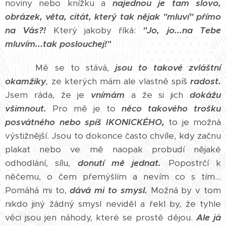
noviny nebo knížku a
najednou je tam slovo,
obrázek, věta, citát, který tak nějak "mluví" přímo
na Vás?!
Který jakoby říká:
"Jo, jo...na Tebe
mluvím...tak poslouchej!"
Mě se to stává,
jsou to takové zvláštní
okamžiky
,
ze kterých mám ale vlastně spíš
radost.
Jsem ráda, že je
vnímám
a že si jich
dokážu
všimnout.
Pro mě je to
něco takového trošku
posvátného nebo spíš IKONICKÉHO,
to je možná
výstižnější. Jsou to dokonce často chvíle, kdy začnu
plakat nebo ve mě naopak probudí nějaké
odhodlání, sílu,
donutí mě jednat.
Popostrčí k
něčemu, o čem přemýšlím a nevím co s tím...
Pomáhá mi to,
dává mi to smysl.
Možná by v tom
nikdo jiný žádný smysl neviděl a řekl by, že tyhle
věci jsou jen náhody, které se prostě dějou.
Ale já