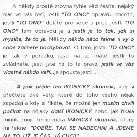
A někdy prostě zrovna tyhle věci řešíte, nějaký
hlas ve vás řeší, jestli
"TO ONO"
opravdu chcete,
jestli
"TO ONO"
děláte pro sebe a proč, jestli
"TO
ONO"
tam opravdu je a
jestli je to tak, jak si
myslíte, že to je.
Někdy
někdo něco řekne
a
vy o
sobě začnete pochybovat.
O tom, jestli
"TO ONO"
je tak v pořádku, jestli na to máte, jestli to
zvládnete, jestli jste na to ta pravá,
jestli ve vás
vlastně někdo věří...
je spousta jestli...
A pak přijde ten IKONICKÝ okamžik,
kdy si
přečtete dvě věty, které do toho všeho nějak
zapadají a kdy si říkáte, že možná jen
musím chvíli
počkat
na nějaký
další IKONICKÝ
nebo, jak říkala
minule moje terapeutka
MAGICKÝ okamžik,
který
mi řekne:
"DOBŘE, TAK SE NADECHNI A JDEME
NA TO. UŽ JE ČAS. JÁ CHCI!"