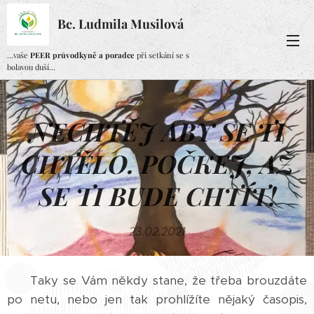
Bc. Ludmila Musilová
...vaše
PEER průvodkyně a poradce
při setkání se s
bolavou duší...
NECHTĚJ ABY SE TI
CHTĚLO. POČKEJ, AŽ
SE TI BUDE CHTÍT!
23.02.2021
Taky se Vám někdy stane, že třeba brouzdáte
po netu, nebo jen tak prohlížíte nějaký časopis,