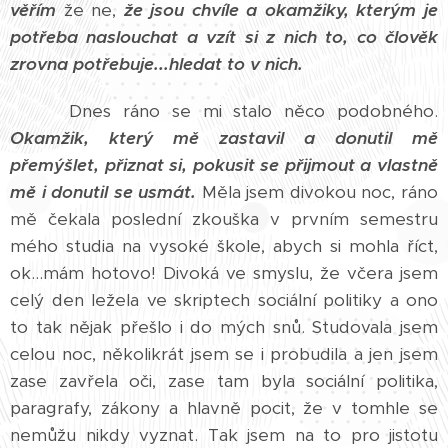
věřím
že ne,
že jsou chvíle a okamžiky, kterým je
potřeba naslouchat a vzít si z nich to, co člověk
zrovna potřebuje...hledat to v nich.
Dnes ráno se mi stalo něco podobného.
Okamžik, který mě zastavil a donutil mě
přemýšlet, přiznat si, pokusit se přijmout a vlastně
mě i donutil se usmát.
Měla jsem divokou noc, ráno
mě čekala poslední zkouška v prvním semestru
mého studia na vysoké škole, abych si mohla říct,
ok...mám hotovo! Divoká ve smyslu, že včera jsem
celý den ležela ve skriptech sociální politiky a ono
to tak nějak přešlo i do mých snů. Studovala jsem
celou noc, několikrát jsem se i probudila a jen jsem
zase zavřela oči, zase tam byla sociální politika,
paragrafy, zákony a hlavně pocit, že v tomhle se
nemůžu nikdy vyznat. Tak jsem na to pro jistotu