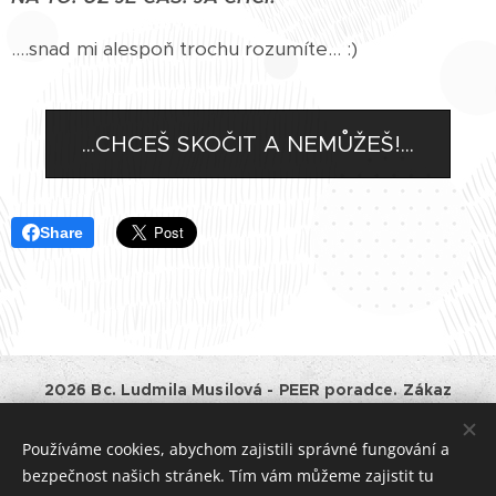
....snad mi alespoň trochu rozumíte... :)
...CHCEŠ SKOČIT A NEMŮŽEŠ!...
Share
2026 Bc. Ludmila Musilová - PEER poradce. Zákaz
kopírování a jiného využívání obsahu tohoto webu bez
souhlasu majitele.
Používáme cookies, abychom zajistili správné fungování a
Provozovatel:
Bc. Ludmila Musilová, IČO: 01528661, Horní
bezpečnost našich stránek. Tím vám můžeme zajistit tu
182, Havlíčkův Brod, tel.: +420 777 994875, e-mail: