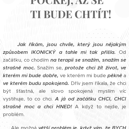
TI BUDE CHTÍT!
Jak říkám, jsou chvíle, který jsou nějakým
způsobem IKONICKÝ a tahle mi tak přišla.
Od
začátku, co chodím
na terapii se snažím, snažím se
strašně moc.
Snažím se,
protože chci žít život, ve
kterém mi bude dobře,
ve kterém mi bude
pěkně
a
ve kterém budu spokojená.
Dřív jsem říkala, že chci
být šťastná, ale slovo spokojená myslím víc
vystihuje, to co chci.
A já od začátku CHCI, CHCI
strašně moc a chci HNED!
A když to nejde, je
problém.
Ale možná
větší problém je, když vím, že BYCH