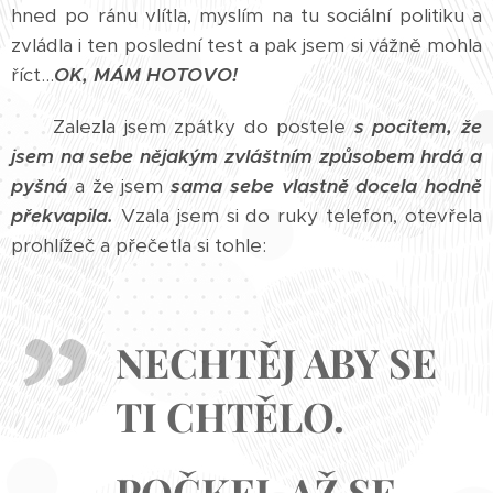
hned po ránu vlítla, myslím na tu sociální politiku a
zvládla i ten poslední test a pak jsem si vážně mohla
říct...
OK, MÁM HOTOVO!
Zalezla jsem zpátky do postele
s pocitem, že
jsem na sebe nějakým zvláštním způsobem hrdá a
pyšná
a že jsem
sama sebe vlastně docela hodně
překvapila.
Vzala jsem si do ruky telefon, otevřela
prohlížeč a přečetla si tohle:
NECHTĚJ ABY SE
TI CHTĚLO.
POČKEJ, AŽ SE