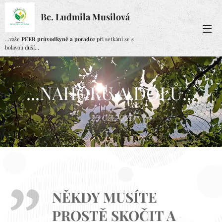
Bc. Ludmila Musilová
...vaše
PEER průvodkyně a poradce
při setkání se s
bolavou duší...
...NAHORU A DOLŮ...
25.09.2021
NĚKDY MUSÍTE
PROSTĚ SKOČIT A