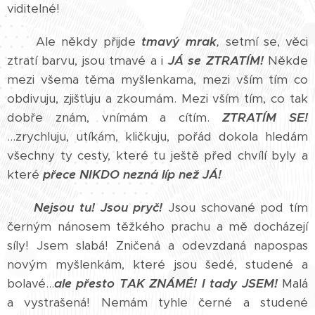
viditelné!
Ale někdy přijde
tmavý mrak
,
setmí se, věci
ztratí barvu, jsou tmavé a i
JÁ se ZTRATÍM!
Někde
mezi všema těma myšlenkama, mezi vším tím co
obdivuju, zjišťuju a zkoumám. Mezi vším tím, co tak
dobře znám, vnímám a cítím.
ZTRATÍM SE!
...zrychluju, utíkám, kličkuju, pořád dokola hledám
všechny ty cesty, které tu ještě před chvílí byly a
které
přece NIKDO nezná líp než JÁ!
Nejsou tu! Jsou pryč!
Jsou schované pod tím
černým nánosem těžkého prachu a mě docházejí
síly! Jsem slabá! Zničená a odevzdaná napospas
novým myšlenkám, které jsou šedé, studené a
bolavé...
ale přesto TAK ZNÁMÉ!
I tady JSEM!
Malá
a vystrašená! Nemám tyhle černé a studené