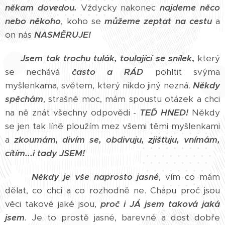
někam dovedou.
Vždycky nakonec
najdeme něco
nebo někoho
, koho se
můžeme zeptat na cestu
a
on nás
NASMĚRUJE!
Jsem tak trochu tulák, toulající se snílek
,
který
se nechává
často a RÁD
pohltit svýma
myšlenkama, světem, který nikdo jiný nezná.
Někdy
spěchám
, strašně moc, mám spoustu otázek a chci
na ně znát všechny odpovědi -
TEĎ HNED!
Někdy
se jen tak líně ploužím mez všemi těmi myšlenkami
a
zkoumám, divím se, obdivuju, zjišťuju, vnímám,
cítím...i tady JSEM!
Někdy je vše naprosto jasné
, vím co mám
dělat, co chci a co rozhodně ne. Chápu proč jsou
věci takové jaké jsou,
proč i JÁ jsem taková jaká
jsem
.
Je to prostě jasné, barevné a dost dobře