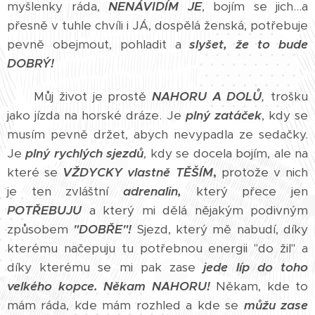
myšlenky ráda,
NENÁVIDÍM JE
, bojím se jich...a
přesně v tuhle chvíli i JÁ, dospělá ženská, potřebuje
pevně obejmout, pohladit a
slyšet, že to bude
DOBRÝ!
Můj život je prostě
NAHORU A DOLŮ
,
trošku
jako jízda na horské dráze. Je
plný zatáček
, kdy se
musím pevně držet, abych nevypadla ze sedačky.
Je
plný rychlých sjezdů
, kdy se docela bojím, ale na
které se
VŽDYCKY vlastně TĚŠÍM
,
protože v nich
je ten zvláštní
adrenalin,
který přece jen
POTŘEBUJU
a který mi dělá nějakým podivným
způsobem
"DOBŘE"!
Sjezd, který mě nabudí, díky
kterému načepuju tu potřebnou energii "do žil" a
díky kterému se mi pak zase
jede líp do toho
velkého kopce. Někam NAHORU!
Někam, kde to
mám ráda, kde mám rozhled a kde se
můžu zase