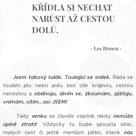
KŘÍDLA SI NECHAT
NARŮST AŽ CESTOU
DOLŮ.
- Les Brown -
Jsem takový tulák. Toulající se snílek.
Ráda se
toulám...jdu nebo jedu bez cíle krajinou, cestou
necestou a
obdivuju, divím se, zkoumám, zjišťuju,
vnímám, cítím...asi JSEM!
Tady
venku
se člověk vlastně nikdy
nemůže
úplně ztratit
.
Vždycky tu bude spousta silnic,
malých cest či ještě menších pěšin, které
nás