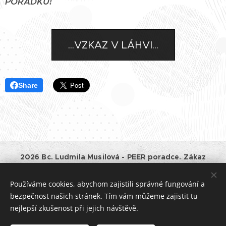
POŘÁDKU!
...VZKAZ V LÁHVI...
Share
2026 Bc. Ludmila Musilová - PEER poradce. Zákaz
kopírování a jiného využívání obsahu tohoto webu bez
souhlasu majitele.
Používáme cookies, abychom zajistili správné fungování a
Provozovatel:
Bc. Ludmila Musilová, IČO: 01528661, Horní
bezpečnost našich stránek. Tím vám můžeme zajistit tu
182, Havlíčkův Brod, tel.: +420 777 994875, e-mail:
nejlepší zkušenost při jejich návštěvě.
jentakzit@lidamu.cz.
Podnikatel je zapsán v Živnostenském rejstříku ČR.