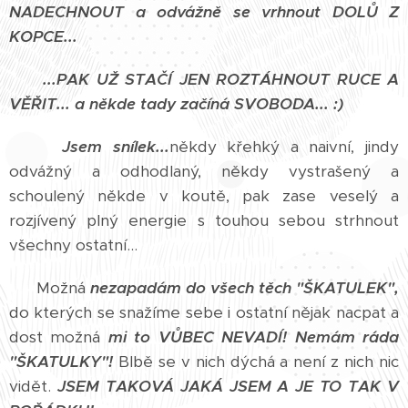
NADECHNOUT a odvážně se vrhnout DOLŮ Z
KOPCE...
...PAK UŽ STAČÍ JEN ROZTÁHNOUT RUCE A
VĚŘIT... a někde tady začíná SVOBODA... :)
Jsem snílek...
někdy křehký a naivní, jindy
odvážný a odhodlaný, někdy vystrašený a
schoulený někde v koutě, pak zase veselý a
rozjívený plný energie s touhou sebou strhnout
všechny ostatní...
Možná
nezapadám do všech těch "ŠKATULEK",
do kterých se snažíme sebe i ostatní nějak nacpat a
dost možná
mi to VŮBEC NEVADÍ!
Nemám ráda
"ŠKATULKY"!
Blbě se v nich dýchá a není z nich nic
vidět.
JSEM TAKOVÁ JAKÁ JSEM A JE TO TAK V