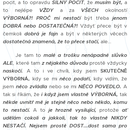
pocit, a to opravdu
SILNÝ POCIT
, že
musím být,
a
to nejlépe
VŽDY
a za
VŠECH
okolností
VÝBORNÁ?! PROČ
mi nestačí
být třeba
jenom
DOBRÁ nebo DOSTATEČNÁ?!
Vždyť přece být v
čemkoli
dobrá je fajn
a být v některých věcech
dostatečná znamená, že to přece stačí,
ale...
Je tam to
malé a trošku nenápadné slůvko
ALE
,
které tam
z nějakého důvodu
prostě vždycky
naskočí.
A to i ve chvíli, kdy jsem
SKUTEČNĚ
VÝBORNÁ,
kdy se mi
něco podaří,
kdy vidím, že
jsem
něco zvládla
nebo se mi
NĚCO POVEDLO.
A
tak si říkám, že
i když jsem vlastně VÝBORNÁ,
tak
někde uvnitř mě je stejně něco nebo někdo, komu
to nestačí.
A to
je hrozně vysilující,
protože
ať
udělám cokoli a jakkoli, tak to vlastně NIKDY
NESTAČÍ.
Nejsem prostě DOST...dost sama pro