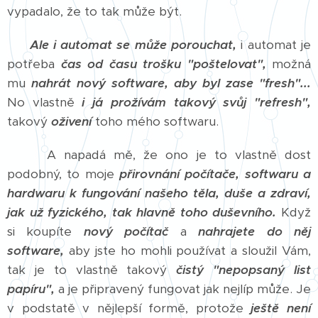
vypadalo, že to tak může být.
Ale i automat se může porouchat,
i automat je
potřeba
čas od času trošku "poštelovat",
možná
mu
nahrát nový software, aby byl zase "fresh"...
No vlastně
i já prožívám takový svůj "refresh",
takový
oživení
toho mého softwaru.
A napadá mě, že ono je to vlastně dost
podobný, to moje
přirovnání počítače, softwaru a
hardwaru k fungování našeho těla, duše a zdraví,
jak už fyzického, tak hlavně toho duševního.
Když
si koupíte
nový počítač
a
nahrajete do něj
software,
aby jste ho mohli používat a sloužil Vám,
tak je to vlastně takový
čistý "nepopsaný list
papíru",
a je připravený fungovat jak nejlíp může. Je
v podstatě v nějlepší formě, protože
ještě není