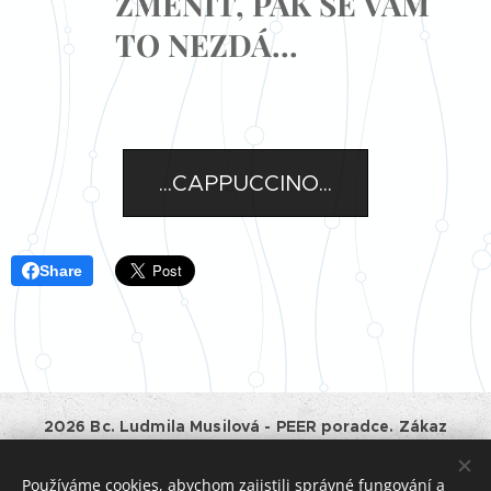
ZMĚNIT, PAK SE VÁM
TO NEZDÁ...
...CAPPUCCINO...
Share
2026 Bc. Ludmila Musilová - PEER poradce. Zákaz
kopírování a jiného využívání obsahu tohoto webu bez
souhlasu majitele.
Používáme cookies, abychom zajistili správné fungování a