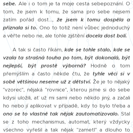
sebe.
Ale i o tom je ta moje cesta sebepoznání. O
tom, že jsem k tomu, že sama pro sebe nejsem
zatím pořád dost...,
že jsem k tomu dospěla a
přiznala si to.
Ono to totiž není vůbec jednoduchý
a věřte nebo ne, ale tohle zjištění
docela dost bolí.
A tak si často říkám,
kde se tohle stalo, kde se
vzala ta strašná touha po tom, být dokonalá, být
nejlepší, být prostě výborná?
Hodně o tom
přemýšlím a často někde čtu, že
tyhle věci si v
sobě většinou neseme už z dětství.
Že je to nějaký
"vzorec", nějaká "rovnice", kterou jsme si do sebe
kdysi uložili, ať už mi sami nebo někdo jiný, a začali
ho nebo jí aplikovat v případě, kdy to bylo třeba a
ono se to vlastně tak nějak zautomatizovalo.
Stal
se z toho mechanismus, automat, který vždycky
všechno vyřešil a tak nějak "zametl" a dlouho to