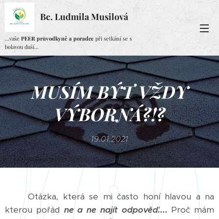
Bc. Ludmila Musilová
...vaše
PEER průvodkyně a poradce
při setkání se s
bolavou duší...
MUSÍM BÝT VŽDY
VÝBORNÁ?!?
19.01.2021
Otázka, která se mi často honí hlavou a na
kterou pořád
ne a ne najít odpověď....
Proč mám