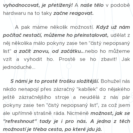
vyhodnocovat, je přetížený!
A
naše tělo
v podobě
hardwaru na to taky
začne reagovat.
A pak máme několik možností.
Když už nám
počítač nestačí, můžeme ho přeinstalovat,
udělat z
něj několika málo pokyny zase ten "čistý nepopsaný
list"
a začít znovu, od začátku..
.
nebo ho můžeme
vzít a vyhodit ho. Prostě se ho zbavit! Jak
jednoduché...
S námi je to prostě trošku složitější.
Bohužel nás
nikdo nenapojí přes zázračný "kabílek" do nějakého
ještě zázračnějšího stroje a neudělá z nás pár
pokyny zase ten "čistý nepopsaný list", za což jsem
ale upřímně strašně ráda. Nicméně
možnost, jak se
"refreshnout" tady je i pro nás.
A jedna z těch
možností je třeba cesta, po které jdu já.