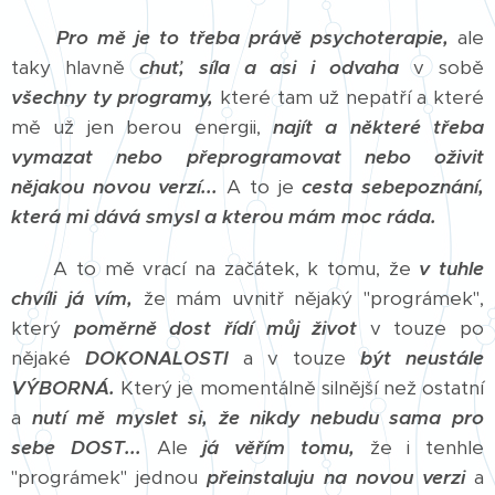
Pro mě je to třeba právě psychoterapie,
ale
taky hlavně
chuť, síla a asi i odvaha
v sobě
všechny ty programy,
které tam už nepatří a které
mě už jen berou energii,
najít a některé třeba
vymazat nebo přeprogramovat nebo oživit
nějakou novou verzí...
A to je
cesta sebepoznání,
která mi dává smysl a kterou mám moc ráda.
A to mě vrací na začátek, k tomu, že
v tuhle
chvíli já vím,
že mám uvnitř nějaký "prográmek",
který
poměrně dost řídí můj život
v touze po
nějaké
DOKONALOSTI
a v touze
být neustále
VÝBORNÁ.
Který je momentálně silnější než ostatní
a
nutí mě myslet si, že nikdy nebudu sama pro
sebe DOST...
Ale
já věřím tomu,
že i tenhle
"prográmek" jednou
přeinstaluju na novou verzi
a