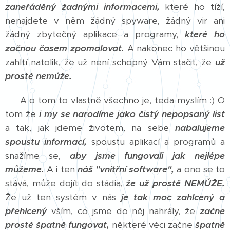
zaneřáděný žadnými informacemi,
které ho tíží,
nenajdete v něm žádný spyware, žádný vir ani
žádný zbytečný aplikace a programy,
které ho
začnou časem zpomalovat.
A nakonec ho většinou
zahltí natolik, že už není schopný Vám stačit, že
už
prostě nemůže.
A o tom to vlastně všechno je, teda myslím :) O
tom že
i my se narodíme jako čistý nepopsaný list
a tak, jak jdeme životem, na sebe
nabalujeme
spoustu informací,
spoustu aplikací a programů a
snažíme se,
aby jsme fungovali jak nejlépe
můžeme.
A i ten
náš "vnitřní software",
a ono se to
stává, může dojít do stádia,
že už prostě NEMŮŽE.
Že už ten systém v nás
je tak moc zahlcený a
přehlcený
vším, co jsme do něj nahrály, že
začne
prostě špatně fungovat,
některé věci začne
špatně