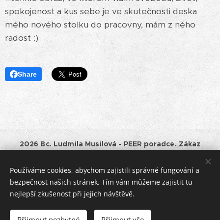
spokojenost a kus sebe je ve skutečnosti deska
mého nového stolku do pracovny, mám z něho
radost :)
Share
2026 Bc. Ludmila Musilová - PEER poradce. Zákaz
kopírování a jiného využívání obsahu tohoto webu bez
souhlasu majitele.
Používáme cookies, abychom zajistili správné fungování a
Provozovatel:
Bc. Ludmila Musilová, IČO: 01528661, Horní
bezpečnost našich stránek. Tím vám můžeme zajistit tu
182, Havlíčkův Brod, tel.: +420 777 994875, e-mail:
nejlepší zkušenost při jejich návštěvě.
jentakzit@lidamu.cz.
Podnikatel je zapsán v Živnostenském rejstříku ČR.
Přijmout nezbytné
Přijmout vše