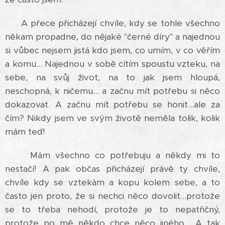
A přece přicházejí chvíle, kdy se tohle všechno
někam propadne, do nějaké "černé díry" a najednou
si vůbec nejsem jistá kdo jsem, co umím, v co věřím
a komu... Najednou v sobě cítím spoustu vzteku, na
sebe, na svůj život, na to jak jsem hloupá,
neschopná, k ničemu... a začnu mít potřebu si něco
dokazovat. A začnu mít potřebu se honit...ale za
čím? Nikdy jsem ve svým životě neměla tolik, kolik
mám teď!
Mám všechno co potřebuju a někdy mi to
nestačí! A pak občas přicházejí právě ty chvíle,
chvíle kdy se vztekám a kopu kolem sebe, a to
často jen proto, že si nechci něco dovolit...protože
se to třeba nehodí, protože je to nepatřičný,
protože po mě někdo chce něco jiného... A tak