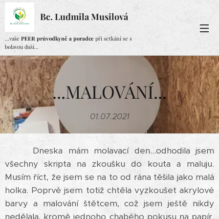
Bc. Ludmila Musilová
...vaše
PEER průvodkyně a poradce
při setkání se s
bolavou duší...
...MALOVÁNÍ...
01.07.2021
Dneska mám molavací den...odhodila jsem
všechny skripta na zkoušku do kouta a maluju.
Musím říct, že jsem se na to od rána těšila jako malá
holka. Poprvé jsem totiž chtěla vyzkoušet akrylové
barvy a malování štětcem, což jsem ještě nikdy
nedělala, kromě jednoho chabého pokusu na papír.