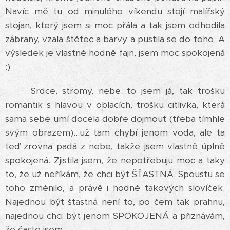
Navíc mě tu od minulého víkendu stojí malířský
stojan, který jsem si moc přála a tak jsem odhodila
zábrany, vzala štětec a barvy a pustila se do toho. A
výsledek je vlastně hodně fajn, jsem moc spokojená
:)
Srdce, stromy, nebe...to jsem já, tak trošku
romantik s hlavou v oblacích, trošku citlivka, která
sama sebe umí docela dobře dojmout (třeba tímhle
svým obrazem)...už tam chybí jenom voda, ale ta
teď zrovna padá z nebe, takže jsem vlastně úplně
spokojená. Zjistila jsem, že nepotřebuju moc a taky
to, že už neříkám, že chci být ŠŤASTNÁ. Spoustu se
toho změnilo, a právě i hodně takových slovíček.
Najednou být šťastná není to, po čem tak prahnu,
najednou chci být jenom SPOKOJENÁ a přiznávám,
že často jsem.