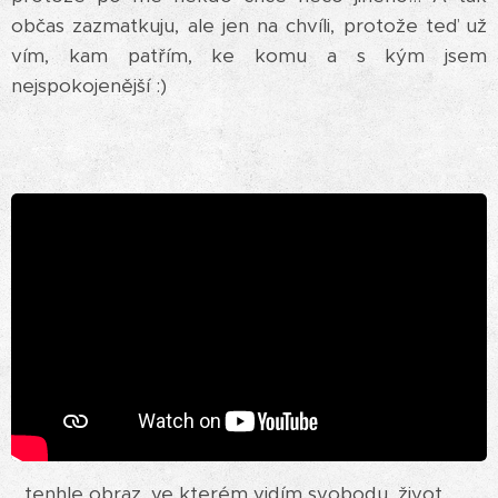
občas zazmatkuju, ale jen na chvíli, protože teď už
vím, kam patřím, ke komu a s kým jsem
nejspokojenější :)
...tenhle obraz, ve kterém vidím svobodu, život,