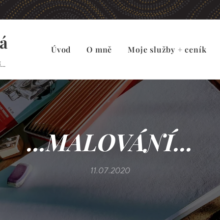
á
Úvod
O mně
Moje služby + ceník
..
...MALOVÁNÍ...
11.07.2020