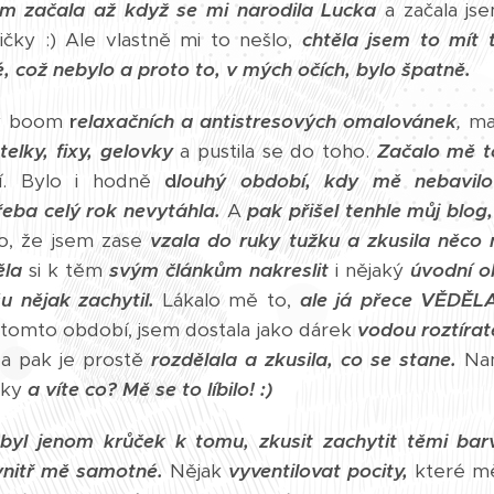
m začala až když se mi narodila Lucka
a začala jse
čky :) Ale vlastně mi to nešlo,
chtěla jsem to mít 
, což nebylo a proto to, v mých očích, bylo špatně.
ý boom
r
elaxačních a antistresových omalovánek
,
mal
telky, fixy, gelovky
a pustila se do toho.
Začalo mě t
ní. Bylo i hodně
d
louhý období, kdy mě nebavilo
řeba celý rok nevytáhla.
A
pak přišel tenhle můj blog
o, že jsem zase
vzala do ruky tužku a zkusila něco
ěla
si k těm
svým článkům nakreslit
i nějaký
úvodní o
 nějak zachytil.
Lákalo mě to,
ale já přece VĚDĚL
 tomto období, jsem dostala jako dárek
vodou roztírate
 a pak je prostě
rozdělala a zkusila, co se stane.
Nam
rky
a víte co? Mě se to líbilo! :)
byl jenom krůček k tomu, zkusit zachytit těmi barv
nitř mě samotné.
Nějak
vyventilovat pocity,
které mě