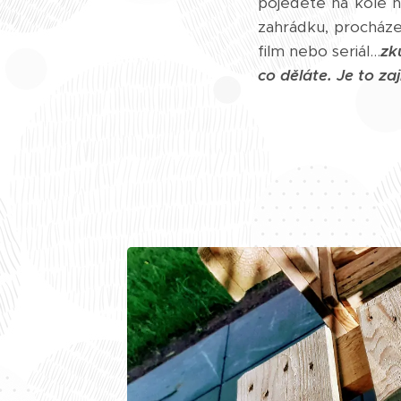
pojedete na kole 
zahrádku, procháze
film nebo seriál...
zk
co děláte.
Je to z