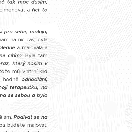
bě tak moc dusím,
pojmenovat a
říct to
si pro sebe, maluju,
m na nic čas, byla
oledne
a malovala a
ně cítím?
Byla tam
raz, který nosím v
ože můj vnitřní klid
,
hodně
odhodlání,
mojí terapeutku, na
ama se sebou a bylo
ělám.
Podívat se na
eba budete malovat,