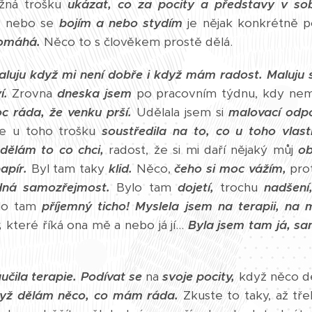
žná trošku
ukázat, co za pocity a představy v so
m
nebo se
bojím a nebo stydím
je nějak konkrétně 
pomáhá.
Něco to s člověkem prostě dělá.
aluju když mi není dobře i když mám radost.
Maluju 
í.
Zrovna
dneska jsem
po pracovním týdnu, kdy nemá
c ráda, že venku prší.
Udělala jsem si
malovací odp
se u toho trošku
soustředila na to, co u toho vlast
dělám to co chci,
radost, že si mi daří nějaký můj
ob
apír.
Byl tam taky
klid.
Něco,
čeho si moc vážím,
prot
dná samozřejmost.
Bylo tam
dojetí,
trochu
nadšení
ylo tam
příjemný ticho!
Myslela jsem na terapii, na 
,
které říká ona mě a nebo já jí...
Byla jsem tam já, s
čila terapie.
Podívat se
na
svoje pocity,
když něco d
když dělám něco, co mám ráda.
Zkuste to taky, až tř