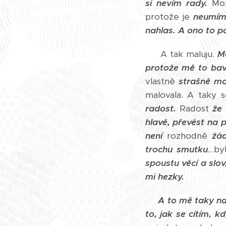
si nevím rady.
Mo
protože je
neumí
nahlas.
A ono to 
A tak maluju.
M
protože mě to bav
vlastně
strašně mo
malovala. A taky 
radost.
Radost
že 
hlavě, převést na p
není
rozhodně
žá
trochu smutku
..
.b
spoustu věcí a slov
mi hezky.
A to mě taky nau
to, jak se cítím, 