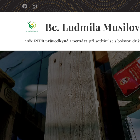
Bc. Ludmila Musilov
...vaše
PEER průvodkyně a poradce
při setkání se s bolavou duší.