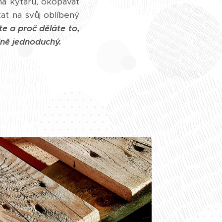
a kytaru, okopávat
at na svůj oblíbený
te a proč děláte to,
lně jednoduchý.