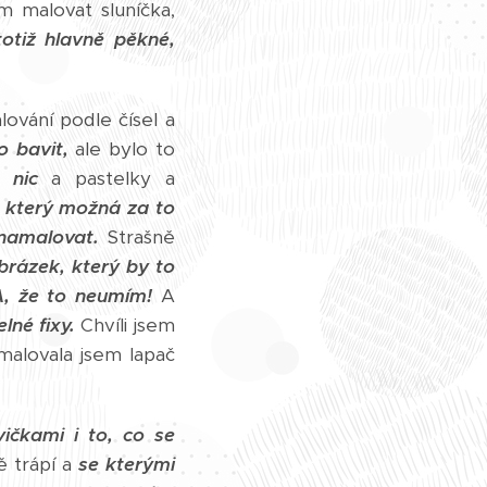
m malovat sluníčka,
totiž hlavně pěkné,
ování podle čísel a
o bavit,
ale bylo to
 nic
a pastelky a
, který možná za to
 namalovat.
Strašně
brázek, který by to
A, že to neumím!
A
lné fixy.
Chvíli jsem
alovala jsem lapač
ičkami i to, co se
 trápí a
se kterými