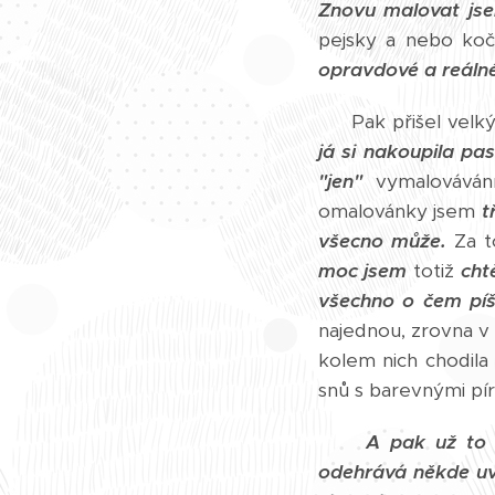
Znovu malovat jse
pejsky a nebo koči
opravdové a reálné
Pak přišel velk
já si nakoupila pas
"jen"
vymalovává
omalovánky jsem
t
všecno může.
Za t
moc jsem
totiž
cht
všechno o čem píšu
najednou, zrovna v
kolem nich chodila
snů s barevnými pí
A pak už to 
odehrává někde uv