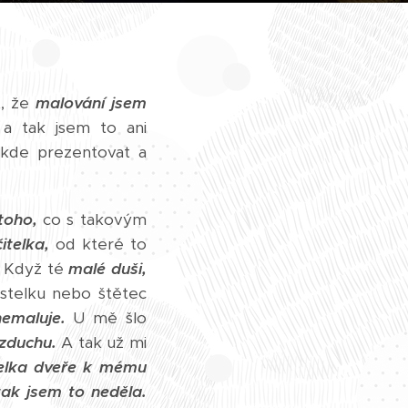
t, že
malování jsem
a tak jsem to ani
kde prezentovat a
toho,
co s takovým
itelka,
od které to
Když té
malé duši,
astelku nebo štětec
nemaluje.
U mě šlo
vzduchu.
A tak už mi
telka dveře k mému
ak jsem to neděla.