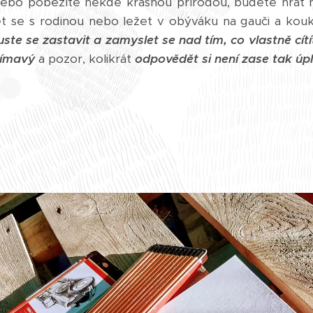
nebo poběžíte někde krásnou přírodou, budete hrát n
t se s rodinou nebo ležet v obýváku na gauči a kouk
uste se zastavit a zamyslet se nad tím, co vlastně cítí
ajímavý
a pozor, kolikrát
odpovědět si není zase tak úp