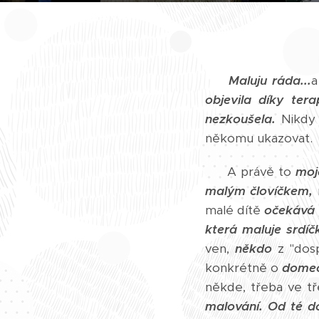
Maluju ráda...
a
objevila díky terap
nezkoušela.
Nikdy 
někomu ukazovat.
A právě to
moj
malým človíčkem,
malé dítě
očekává 
která maluje srdí
ven,
někdo
z "dos
konkrétně o
domeče
někde, třeba ve tř
malování.
Od té d