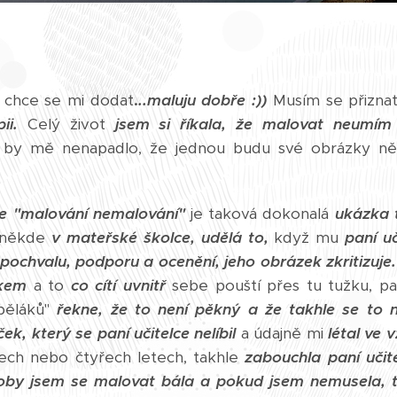
 chce se mi dodat
.
..maluju dobře :))
Musím se přizna
ii.
Celý život
jsem si říkala, že malovat neumím
by mě nenapadlo, že jednou budu své obrázky ně
e "malování nemalování"
je taková dokonalá
ukázka 
někde
v mateřské školce,
udělá to,
když mu
paní uč
pochvalu, podporu a ocenění, jeho obrázek zkritizuje.
čkem
a to
co cítí uvnitř
sebe pouští přes tu tužku, p
pěláků"
řekne, že to není pěkný a že takhle se to 
k, který se paní učitelce nelíbil
a údajně mi
létal ve 
ech nebo čtyřech letech, takhle
zabouchla paní uči
oby jsem se malovat bála a pokud jsem nemusela, t