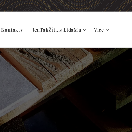
Kontakty
JenTakŽít...s LidaMu
Více