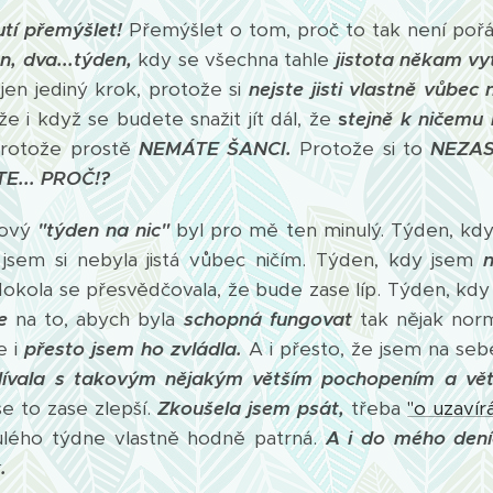
tí přemýšlet!
Přemýšlet o tom, proč to tak není poř
n, dva...týden,
kdy se všechna tahle
jistota někam vyt
jen jediný krok, protože si
nejste jisti vlastně vůbec 
 že i když se budete snažit jít dál, že
s
tejně k ničemu 
rotože prostě
NEMÁTE ŠANCI.
Protože si to
NEZAS
E...
PROČ!?
ový
"týden na nic"
byl pro mě ten minulý. Týden, kd
jsem si nebyla jistá vůbec ničím. Týden, kdy jsem
dokola se přesvědčovala, že bude zase líp. Týden, kd
e
na to, abych byla
schopná fungovat
tak nějak norm
e i
přesto jsem ho zvládla.
A i přesto, že jsem na seb
ívala s takovým nějakým větším pochopením a větš
se to zase zlepší.
Zkoušela jsem psát,
třeba
"o uzavír
ulého týdne vlastně hodně patrná.
A i do mého deníč
k.