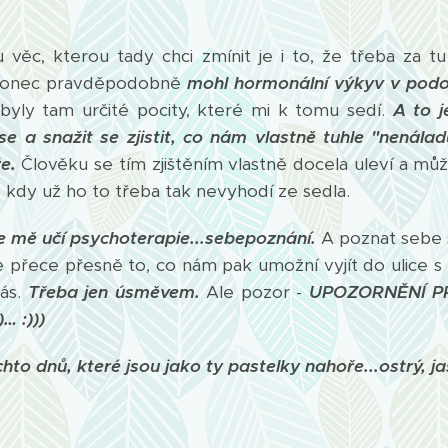
c, kterou tady chci zmínit je i to, že třeba za t
konec pravděpodobně
mohl hormonální výkyv v pod
byly tam určité pocity, které mi k tomu sedí.
A to j
se a snažit se zjistit, co nám vlastně tuhle "nenáladu"
že.
Člověku se tím zjištěním vlastně docela uleví a mů
ě", kdy už ho to třeba tak nevyhodí ze sedla.
e mě učí psychoterapie...sebepoznání.
A poznat sebe s
je přece přesně to, co nám pak umožní vyjít do ulice s
nás.
Třeba jen úsměvem.
Ale pozor -
UPOZORNĚNÍ P
… :)))
hto dnů, které jsou jako ty pastelky nahoře...ostrý, j