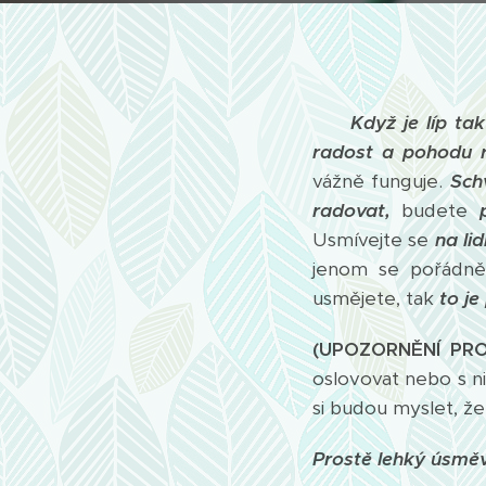
Když je líp ta
radost a pohodu 
vážně funguje.
Sch
radovat,
budete
Usmívejte se
na li
jenom se pořádně
usmějete, tak
to je
(UPOZORNĚNÍ PR
oslovovat nebo s n
si budou myslet, že 
Prostě lehký úsměv 