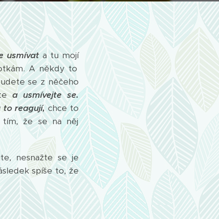
e usmívat
a tu mojí
otkám. A někdy to
budete se z něčeho
žte
a usmívejte se.
a to reagují,
chce to
tím, že se na něj
jte, nesnažte se je
sledek spíše to, že