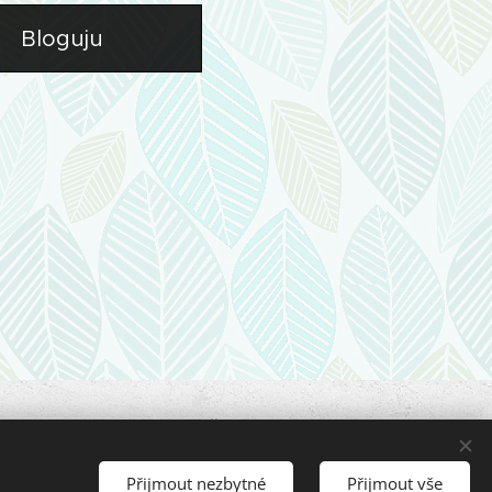
Bloguju
oto webu bez souhlasu majitele.
94875, e-mail: jentakzit@lidamu.cz.
Přijmout nezbytné
Přijmout vše