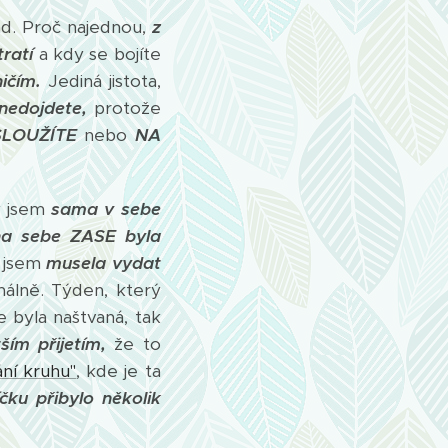
ád. Proč najednou,
z
ratí
a kdy se bojíte
ničím.
Jediná jistota,
nedojdete,
protože
LOUŽÍTE
nebo
NA
y jsem
sama v sebe
na sebe ZASE byla
y jsem
musela vydat
álně. Týden, který
e byla naštvaná, tak
ím přijetím,
že to
ání kruhu"
, kde je ta
ku přibylo několik