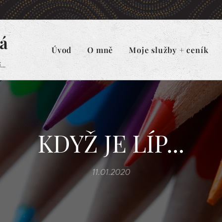
á
Úvod
O mně
Moje služby + ceník
..
KDYŽ JE LÍP...
11.01.2020