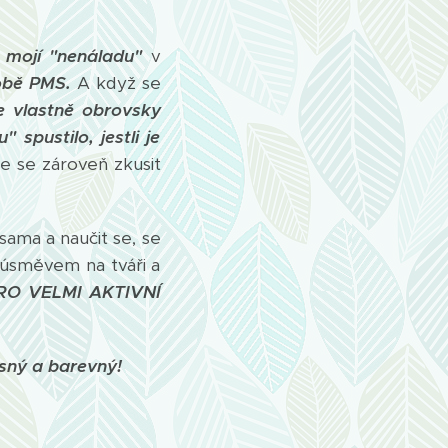
u
mojí "nenáladu"
v
obě PMS.
A když se
e vlastně obrovsky
 spustilo, jestli je
že se zároveň zkusit
ama a naučit se, se
 úsměvem na tváři a
RO VELMI AKTIVNÍ
asný a barevný!