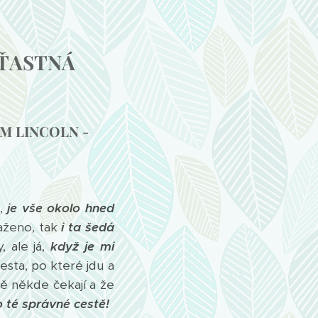
ŠŤASTNÁ
M LINCOLN -
e,
je vše okolo hned
taženo, tak
i ta šedá
, ale já,
když je mi
cesta, po které jdu a
ě někde čekají a že
o té správné cestě!