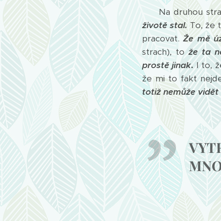
Na druhou stra
životě stal.
To, že 
pracovat.
Že mě úz
strach), to
že ta n
prostě jinak
.
I to, 
že mi to fakt nejd
totiž nemůže vidět 
VYT
MNO