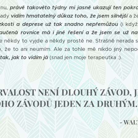
nu,
právě takovéto týdny mi jasně ukazují ten pokr
tady
vidím hmatatelný důkaz toho, že jsem silnější
a ž
kosti a deprese už tak snadno nepřemůžou
(i kdy
aučená rovnice má i jiné řešení a že jsem se už na
že někdy to vyjde a někdy prostě ne. Strašně nerada s
e, že to ani neumím. Ale za tohle mě nikdo jiný nepoc
tak, jak to vidím já
(snad jen moje terapeutka :).
RVALOST NENÍ DLOUHÝ ZÁVOD, J
HO ZÁVODŮ JEDEN ZA DRUHÝM.
- WAL