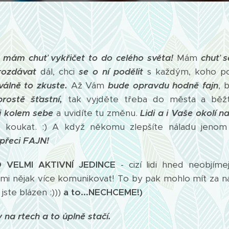
k mám chuť vykřičet to do celého světa!
Mám
chuť s
rozdávat
dál, chci
se o ní podělit
s každým, koho p
válně to zkuste.
Až Vám
bude opravdu hodně fajn
, 
prostě šťastní,
tak vyjděte třeba do města a bě
di kolem sebe
a uvidíte tu změnu.
Lidi a i Vaše okolí n
 koukat. :) A když někomu zlepšíte náladu jenom 
 přeci FAJN!
O VELMI AKTIVNÍ JEDINCE
- cizí lidi hned neobjíme
imi nějak více komunikovat! To by pak mohlo mít za ná
jste blázen :)))
a to...NECHCEME!)
na rtech a to úplně stačí.