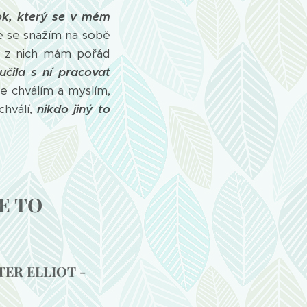
ok, který se v mém
e se snažím na sobě
ž z nich mám pořád
učila s ní pracovat
e chválím a myslím,
hválí,
nikdo jiný to
E TO
TER ELLIOT -