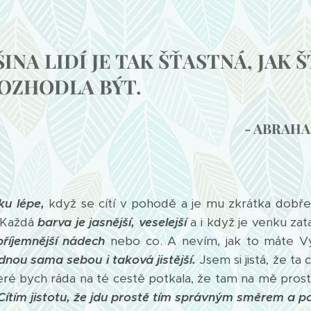
INA LIDÍ JE TAK ŠŤASTNÁ, JAK 
ROZHODLA BÝT.
- ABRAHA
ku lépe,
když se cítí v pohodě a je mu zkrátka dobř
Každá
barva je jasnější, veselejší
a i když je venku za
říjemnější nádech
nebo co. A nevím, jak to máte Vy
dnou sama sebou i taková jistější.
Jsem si jistá, že ta 
teré bych ráda na té cestě potkala, že tam na mě prost
Cítím jistotu, že jdu prostě tím správným směrem a p