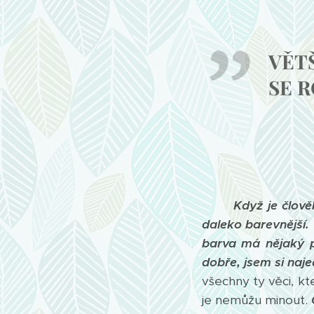
VĚTŠ
SE 
Když je člově
daleko barevnější.
barva má nějaký p
dobře, jsem si naje
všechny ty věci, k
je nemůžu minout.