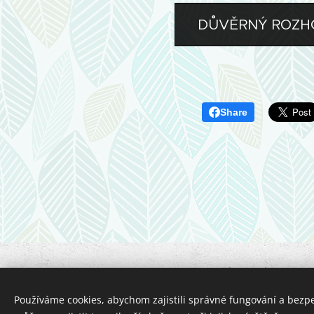
DŮVĚRNÝ ROZH
Share
2026 Bc. Ludmila Musilová - PE
Provozovatel:
Bc. Ludmila Musilová
Používáme cookies, abychom zajistili správné fungování a bezp