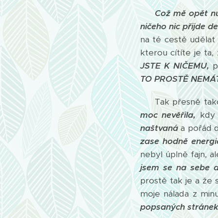
Což mě opět nu
ničeho nic přijde de
na té cestě udělat 
kterou cítíte je ta,
JSTE K NIČEMU,
p
TO PROSTĚ NEMÁT
Tak přesně tak
moc nevěřila,
kdy 
naštvaná
a pořád 
zase hodně energi
nebyl úplně fajn, al
jsem se na sebe d
prostě tak je a že 
moje nálada z min
popsaných stráne