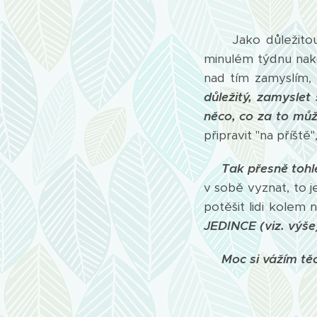
Jako důležitou vě
minulém týdnu na
nad tím zamyslím, 
důležitý, zamyslet 
něco, co za to mů
připravit "na příšt
Tak přesně tohl
v sobě vyznat, to 
potěšit lidi kolem 
JEDINCE (viz. výše)
Moc si vážím těc