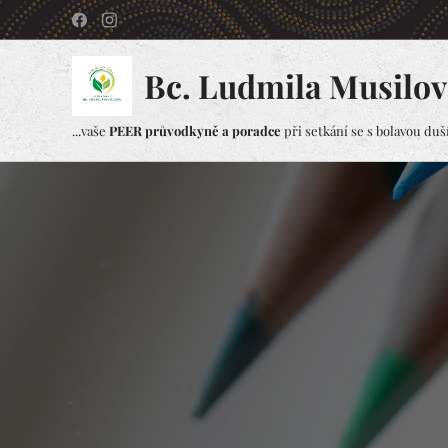
Bc. Ludmila Musilov
...vaše
PEER průvodkyně a poradce
při setkání se s bolavou duší.