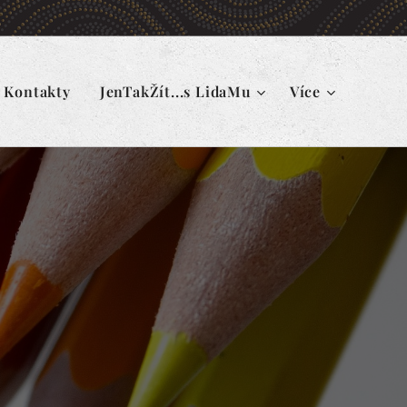
Kontakty
JenTakŽít...s LidaMu
Více