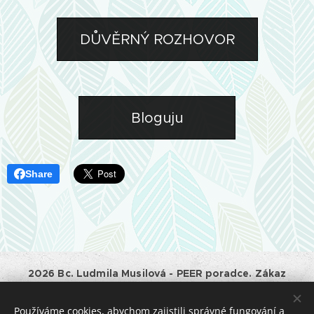
DŮVĚRNÝ ROZHOVOR
Bloguju
Share
2026 Bc. Ludmila Musilová - PEER poradce. Zákaz
kopírování a jiného využívání obsahu tohoto webu bez
souhlasu majitele.
Používáme cookies, abychom zajistili správné fungování a