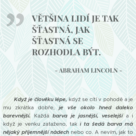
VĚTŠINA LIDÍ JE TAK
ŠŤASTNÁ, JAK
ŠŤASTNÁ SE
ROZHODLA BÝT.
- ABRAHAM LINCOLN -
Když je člověku lépe,
když se cítí v pohodě a je
mu zkrátka dobře,
je vše okolo hned daleko
barevnější.
Každá
barva je jasnější, veselejší
a i
když je venku zataženo, tak
i ta šedá barva má
nějaký příjemnější nádech
nebo co. A nevím, jak to