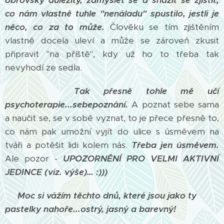
obrovsky důležitý, zamyslet se a snažit se zjistit,
co nám vlastně tuhle "nenáladu" spustilo, jestli je
něco, co za to může.
Člověku se tím zjištěním
vlastně docela uleví a může se zároveň zkusit
připravit "na příště", kdy už ho to třeba tak
nevyhodí ze sedla.
Tak přesně tohle mě učí
psychoterapie...sebepoznání.
A poznat sebe sama
a naučit se, se v sobě vyznat, to je přece přesně to,
co nám pak umožní vyjít do ulice s úsměvem na
tváři a potěšit lidi kolem nás.
Třeba jen úsměvem.
Ale pozor -
UPOZORNĚNÍ PRO VELMI AKTIVNÍ
JEDINCE (viz. výše)… :)))
Moc si vážím těchto dnů, které jsou jako ty
pastelky nahoře...ostrý, jasný a barevný!