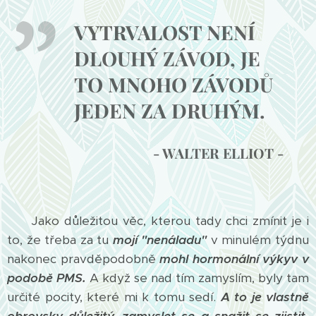
VYTRVALOST NENÍ
DLOUHÝ ZÁVOD, JE
TO MNOHO ZÁVODŮ
JEDEN ZA DRUHÝM.
- WALTER ELLIOT -
Jako důležitou věc, kterou tady chci zmínit je i
to, že třeba za tu
mojí "nenáladu"
v minulém týdnu
nakonec pravděpodobně
mohl hormonální výkyv v
podobě PMS.
A když se nad tím zamyslím, byly tam
určité pocity, které mi k tomu sedí.
A to je vlastně