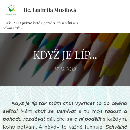
Bc. Ludmila Musilová
...vaše
PEER průvodkyně a poradce
při setkání se s
bolavou duší...
KDYŽ JE LÍP...
17.12.2019
Když je líp tak mám chuť vykřičet to do celého
světa!
Mám
chuť se usmívat
a tu mojí
radost a
pohodu rozdávat
dál, chci
se o ní podělit
s každým,
koho potkám. A někdy to vážně funguje.
Schválně