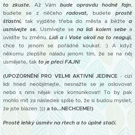
to zkuste.
Až Vám
bude opravdu hodně fajn
,
budete se z něčeho
radovat,
budete
prostě
šťastní,
tak vyjděte třeba do města a běžte
a
usmívejte se.
Usmívejte se
na lidi kolem sebe
a
uvidíte tu změnu.
Lidi a i Vaše okolí na to reagují,
chce to jenom se pořádně koukat. :) A když
někomu zlepšíte náladu jenom tím, že se na něj
usmějete, tak
to je přeci FAJN!
(UPOZORNĚNÍ PRO VELMI AKTIVNÍ JEDINCE
- cizí
lidi hned neobjímejte, nesnažte se je oslovovat
nebo s nimi nějak více komunikovat! To by pak
mohlo mít za následek spíše to, že si budou myslet,
že jste blázen :)))
a to...NECHCEME!)
Prostě lehký úsměv na rtech a to úplně stačí.