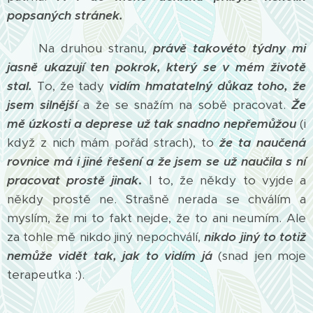
popsaných stránek.
Na druhou stranu,
právě takovéto týdny mi
jasně ukazují ten pokrok, který se v mém životě
stal.
To, že tady
vidím hmatatelný důkaz toho, že
jsem silnější
a že se snažím na sobě pracovat.
Že
mě úzkosti a deprese už tak snadno nepřemůžou
(i
když z nich mám pořád strach), to
že ta naučená
rovnice má i jiné řešení a že jsem se už naučila s ní
pracovat prostě jinak
.
I to, že někdy to vyjde a
někdy prostě ne. Strašně nerada se chválím a
myslím, že mi to fakt nejde, že to ani neumím. Ale
za tohle mě nikdo jiný nepochválí,
nikdo jiný to totiž
nemůže vidět tak, jak to vidím já
(snad jen moje
terapeutka :).