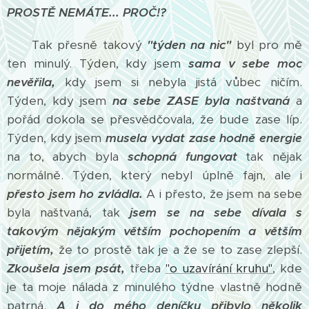
PROSTĚ NEMÁTE...
PROČ!?
Tak přesně takový
"týden na nic"
byl pro mě
ten minulý. Týden, kdy jsem
sama v sebe moc
nevěřila,
kdy jsem si nebyla jistá vůbec ničím.
Týden, kdy jsem
na sebe ZASE byla naštvaná
a
pořád dokola se přesvědčovala, že bude zase líp.
Týden, kdy jsem
musela vydat zase hodně energie
na to, abych byla
schopná fungovat
tak nějak
normálně. Týden, který nebyl úplně fajn, ale i
přesto jsem ho zvládla.
A i přesto, že jsem na sebe
byla naštvaná, tak
jsem se na sebe dívala s
takovým nějakým větším pochopením a větším
přijetím,
že to prostě tak je a že se to zase zlepší.
Zkoušela jsem psát,
třeba
"o uzavírání kruhu"
, kde
je ta moje nálada z minulého týdne vlastně hodně
patrná.
A i do mého deníčku přibylo několik