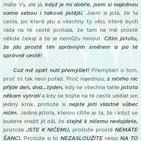
máte Vy, ale já,
když je mi dobře, jsem si najednou
sama sebou i taková jistější.
Jsem si jistá, že ta
cesta, po které jdu a všechny ty věci, které bych
ráda na té cestě potkala, že tam na mě prostě
někde čekají a že je nemůžu minout.
Cítím jistotu,
že jdu prostě tím správným směrem a po té
správné cestě!
Což mě opět nutí přemýšlet!
Přemýšlet o tom,
proč to tak není pořád. Proč najednou,
z ničeho nic
přijde den, dva...týden,
kdy se všechna tahle
jistota
někam vytratí
a kdy se bojíte na té cestě udělat jen
jediný krok, protože si
nejste jisti vlastně vůbec
ničím.
Jediná jistota, kterou cítíte je ta, že i když se
budete snažit jít dál, že
s
tejně k ničemu nedojdete,
protože
JSTE K NIČEMU,
protože prostě
NEMÁTE
ŠANCI.
Protože si to
NEZASLOUŽÍTE
nebo
NA TO