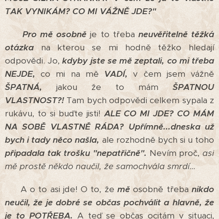
TAK VYNIKÁM? CO MI VÁŽNĚ JDE?"
Pro mě osobně
je to třeba
neuvěřitelně těžká
otázka
na kterou se mi hodně těžko hledají
odpovědi. Jo,
kdyby jste se mě zeptali, co mi třeba
NEJDE,
co mi na mě
VADÍ,
v čem jsem vážně
ŠPATNÁ,
jakou že to mám
ŠPATNOU
VLASTNOST?!
Tam bych odpovědi celkem sypala z
rukávu, to si buďte jisti!
ALE CO MI JDE? CO MÁM
NA SOBĚ VLASTNĚ RÁDA?
Upřímně...dneska už
bych i tady něco našla,
ale rozhodně bych si u toho
připadala tak trošku "nepatřičně".
Nevím proč,
asi
mě prostě někdo naučil, že samochvála smrdí...
A o to asi jde! O to, že
mě
osobně třeba
nikdo
neučil,
že je dobré se občas pochválit a hlavně, že
je to POTŘEBA.
A teď se občas ocitám v situaci,