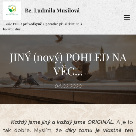
Bc. Ludmila Musilová
...vaše
PEER průvodkyně a poradce
při setkání se s
bolavou duší...
JINÝ (nový) POHLED NA
VĚC...
04.02.2020
Každý jsme jiný a každý jsme ORIGINÁL.
A je to
tak dobře. Myslím, že
díky tomu je vlastně ten