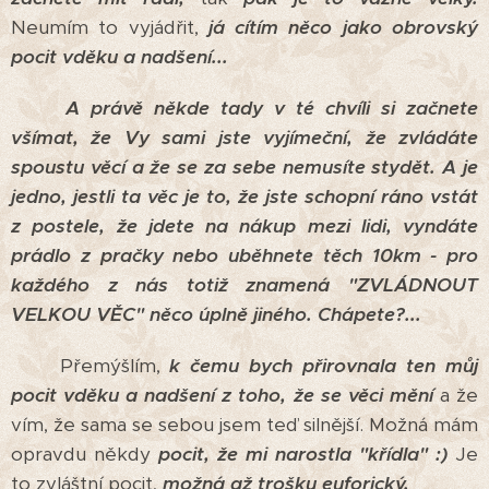
Neumím to vyjádřit,
já cítím něco jako obrovský
pocit vděku a nadšení...
A právě někde tady v té chvíli si začnete
všímat, že Vy sami jste vyjímeční, že zvládáte
spoustu věcí a že se za sebe nemusíte stydět.
A je
jedno, jestli ta věc je to, že jste schopní ráno vstát
z postele, že jdete na nákup mezi lidi, vyndáte
prádlo z pračky nebo uběhnete těch 10km - pro
každého z nás totiž znamená "ZVLÁDNOUT
VELKOU VĚC" něco úplně jiného. Chápete?...
Přemýšlím,
k čemu bych přirovnala ten můj
pocit vděku a nadšení z toho, že se věci mění
a že
vím, že sama se sebou jsem teď silnější. Možná mám
opravdu někdy
pocit, že mi narostla "křídla" :)
Je
to zvláštní pocit,
možná až trošku euforický.