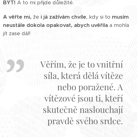
BÝT!
A to mi přijde důležité.
A věřte mi,
že
i já zažívám chvíle
, kdy si to
musím
neustále dokola opakovat, abych uvěřila
a mohla
jít zase dál!
Věřím, že je to vnitřní
síla, která dělá vítěze
nebo poražené. A
vítězové jsou ti, kteří
skutečně naslouchají
pravdě svého srdce.