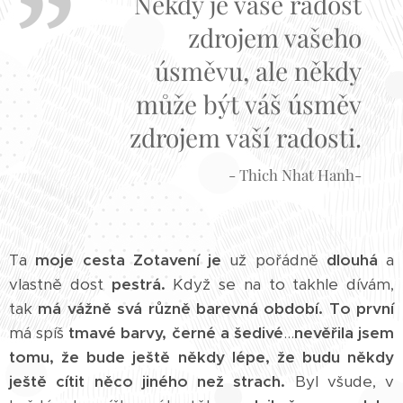
Někdy je vaše radost
zdrojem vašeho
úsměvu, ale někdy
může být váš úsměv
zdrojem vaší radosti.
- Thich Nhat Hanh-
Ta
moje cesta Zotavení
je
už pořádně
dlouhá
a
vlastně dost
pestrá.
Když se na to takhle dívám,
tak
má vážně svá různě barevná období.
To první
má spíš
tmavé barvy, černé a šedivé
...
nevěřila jsem
tomu, že bude ještě někdy lépe, že budu někdy
ještě cítit něco jiného než strach.
Byl všude, v