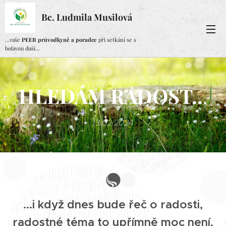
Bc. Ludmila Musilová
...vaše
PEER průvodkyně a poradce
při setkání se s
bolavou duší...
HLEDÁM RADOST..
.
13.02.2024
...i když dnes bude řeč o radosti,
radostné téma to upřímně moc není.