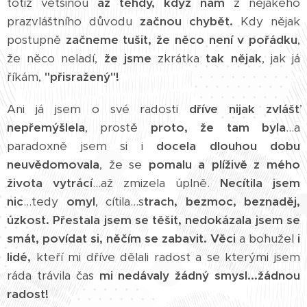
totiž většinou
až tehdy, když nám
z nějakého
prazvláštního důvodu
začnou chybět.
Kdy nějak
postupně
začneme tušit, že něco není v pořádku
,
že něco neladí,
že jsme
zkrátka
tak nějak
, jak já
říkám,
"přisražený"!
Ani já jsem o své radosti
dříve nijak zvlášť
nepřemýšlela
, prostě
proto, že tam byla
...a
paradoxně jsem si i
docela dlouhou dobu
neuvědomovala
, že se
pomalu a plíživě z mého
života vytrácí
...až zmizela úplně.
Necítila jsem
nic
...tedy
omyl
, cítila...s
trach, bezmoc, beznaděj,
úzkost.
Přestala jsem se těšit, nedokázala jsem se
smát, povídat si, něčím se zabavit.
Věci
a bohužel
i
lidé,
kteří mi dříve dělali radost a se kterými jsem
ráda trávila čas
mi nedávaly žádný smysl...žádnou
radost!