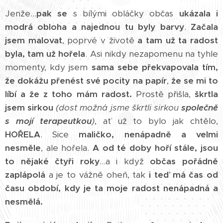
Jenže...
pak se
s bílými obláčky občas
ukázala i
modrá obloha a najednou tu byly barvy
.
Začala
jsem malovat
, poprvé v životě
a tam už ta radost
byla, tam už hořela
. Asi nikdy nezapomenu na tyhle
momenty, kdy jsem
sama sebe překvapovala tím,
že dokážu přenést své pocity na papír
,
že se mi to
líbí a že z toho mám radost.
Prostě přišla,
škrtla
jsem sirkou
(dost možná jsme škrtli sirkou
společně
s mojí terapeutkou
)
, ať už to bylo jak chtělo,
HOŘELA
. Sice
maličko, nenápadně a velmi
nesměle
, ale hořela.
A od té doby hoří stále, jsou
to nějaké čtyři roky
...a i když
občas pořádně
zaplápolá
a je to vážně oheň, tak
i teď má čas od
času období, kdy je ta moje radost nenápadná a
nesmělá.