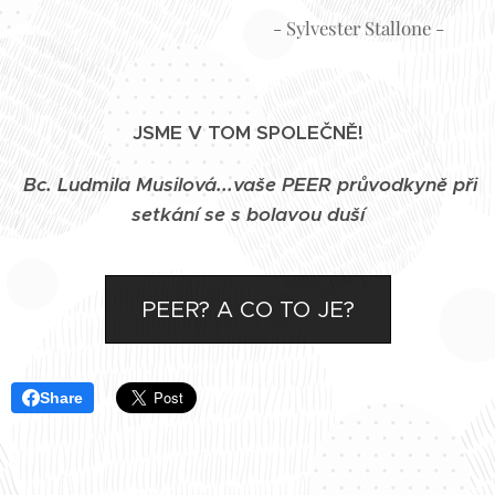
- Sylvester Stallone -
JSME V TOM SPOLEČNĚ!
Bc. Ludmila Musilová...vaše PEER průvodkyně při
setkání se s bolavou duší
PEER? A CO TO JE?
Share