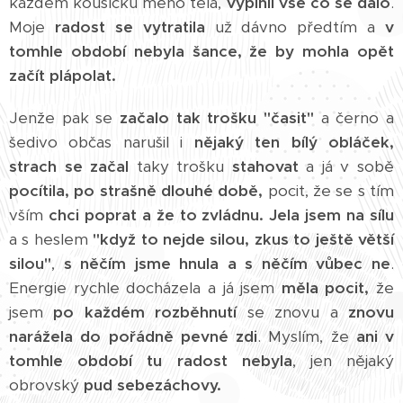
každém kousíčku mého těla,
vyplnil vše co se dalo
.
Moje
radost se vytratila
už dávno předtím a
v
tomhle období nebyla šance, že by mohla opět
začít plápolat.
Jenže pak se
začalo tak trošku "časit"
a černo a
šedivo občas narušil i
nějaký ten bílý obláček,
strach se začal
taky trošku
stahovat
a já v sobě
pocítila, po strašně dlouhé době,
pocit, že se s tím
vším
chci poprat a že to zvládnu.
Jela jsem na sílu
a s heslem
"když to nejde silou, zkus to ještě větší
silou"
,
s něčím jsme hnula a s něčím vůbec ne
.
Energie rychle docházela a já jsem
měla pocit,
že
jsem
po každém rozběhnutí
se znovu a
znovu
narážela do pořádně pevné zdi
. Myslím, že
ani v
tomhle období tu radost nebyla
, jen nějaký
obrovský
pud sebezáchovy.