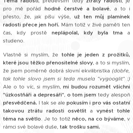
Téma radosti
, především tedy
ztráty radosti
, je
pro mě pořád
hodně čerstvé a bolavé
, a to i
přesto, že, jak píšu výše,
už ten můj plamínek
radosti přece jen hoří.
Mám totiž v živé paměti ten
čas, kdy prostě
neplápolal, kdy byla tma
a
studeno.
Vlastně si myslím, že
tohle je jeden z prožitků,
které jsou těžko přenositelné slovy
, a to si myslím,
že jsem poměrně dobrá slovní ekvilibristka
(dobře,
tak tohle slovo jsem si teda musela "vygooglit" :)
Ale o to víc, si myslím,
mi budou rozumět všichni
"úzkostňáři a depresáři"
,
o tom jsem
tedy alespoň
přesvědčená.
I tak se ale
pokusím i pro vás ostatní
takovou ztrátu radosti osvětlit
a
vynést tohle
téma na světlo
. Je to totiž
něco, na co býváme
, v
rámci své bolavé duše,
tak trošku sami.