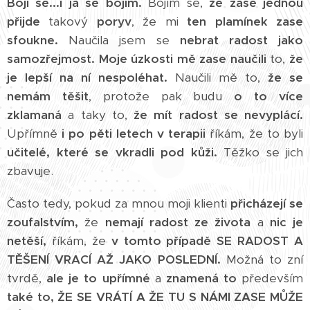
Bojí se...i já se bojím.
Bojím se,
že zase jednou
přijde
takový
poryv
, že mi
ten plamínek zase
sfoukne.
Naučila jsem se
nebrat radost jako
samozřejmost.
Moje úzkosti mě zase naučili
to,
že
je lepší na ní nespoléhat.
Naučili mě to,
že se
nemám těšit
, protože pak budu
o to více
zklamaná
a taky to,
že mít radost se nevyplácí.
Upřímně
i po pěti letech v terapii
říkám, že to byli
učitelé, které se vkradli pod kůži.
Těžko se jich
zbavuje.
Často tedy, pokud za mnou moji klienti
přicházejí se
zoufalstvím,
že
nemají radost ze života
a
nic je
netěší,
říkám, že
v tomto případě SE RADOST A
TĚŠENÍ VRACÍ AŽ JAKO POSLEDNÍ.
Možná to zní
tvrdě,
ale je to upřímné
a
znamená to
především
také to, ŽE SE VRÁTÍ A ŽE TU S NÁMI ZASE MŮŽE