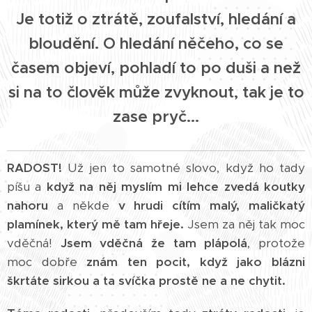
Je totiž o ztrátě, zoufalství, hledání a
bloudění. O hledání něčeho, co se
časem objeví, pohladí to po duši a než
si na to člověk může zvyknout, tak je to
zase pryč...
RADOST!
Už jen to samotné slovo, když ho tady
píšu a
když na něj myslím
mi lehce zvedá koutky
nahoru
a někde
v hrudi cítím malý, maličkatý
plamínek, který mě tam hřeje.
Jsem za něj tak moc
vděčná!
Jsem vděčná že tam plápolá
, protože
moc dobře
znám ten pocit, když jako blázni
škrtáte sirkou a ta svíčka prostě ne a ne chytit.