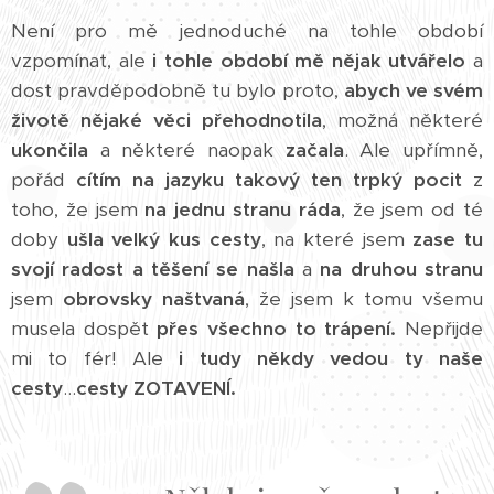
Není pro mě jednoduché na tohle období
vzpomínat, ale
i tohle období mě nějak utvářelo
a
dost pravděpodobně tu bylo proto,
abych ve svém
životě nějaké věci přehodnotila
, možná některé
ukončila
a některé naopak
začala
. Ale upřímně,
pořád
cítím na jazyku takový ten trpký pocit
z
toho, že jsem
na jednu stranu ráda
, že jsem od té
doby
ušla velký kus cesty
, na které jsem
zase tu
svojí radost a těšení se našla
a
na druhou stranu
jsem
obrovsky naštvaná
, že jsem k tomu všemu
musela dospět
přes všechno to trápení.
Nepřijde
mi to fér! Ale
i tudy někdy vedou ty naše
cesty
...
cesty ZOTAVENÍ.