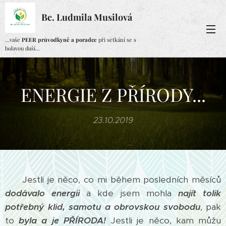
Bc. Ludmila Musilová
...vaše
PEER průvodkyně a poradce
při setkání se s
bolavou duší...
ENERGIE Z PŘÍRODY...
23.10.2019
Jestli je něco, co mi během posledních měsíců
dodávalo energii
a kde jsem mohla
najít tolik
potřebný klid, samotu a obrovskou svobodu
, pak
to
byla a je PŘÍRODA!
Jestli je něco, kam můžu