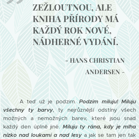
ZEŽLOUTNOU, ALE
KNIHA PŘÍRODY MÁ
KAŽDÝ ROK NOVÉ,
NÁDHERNÉ VYDÁNÍ.
- HANS CHRISTIAN
ANDERSEN
-
A teď už je podzim.
Podzim miluju!
Miluju
všechny ty barvy
, ty nejrůznější odstíny všech
možných a nemožných barev, které jsou snad
každý den úplně jiné.
Miluju ty rána, kdy je mlha
nízko nad loukami a nad lesy
a jak se tam jen tak