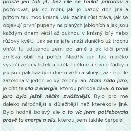
prostě jen tak jít, bez cíle se toulat přírodou
a
pozorovat, jak se mění, jak je každý den jiná a
přitom tak moc krásná. Jak začíná růst tráva, jak se
objevují první pupeny na planých jabloních a jak jsou
každým dnem větší až puknou v krásný bílý nebo
růžový květ... Jak se na jaře snaží sluníčko už trochu
ohřát tu udusanou zemi po zimě a jak klíčí první
zrníčka obilí na polích. Nejdřív jen tak maličko
vystrčí zelený lístek a udělají pěkné a rovné řádky a
jak jsou pak každým dnem větší a silnější, až se pole
zazelená v jeden velký zelený lán.
Mám ráda jaro
,
je cítit ta
síla a energie
, kterou příroda dává.
A tohle
jaro bylo ještě něčím zvláštnější.
Bylo pro mě
daleko náročnější a důležitější než kterékoliv jiné.
Bylo hodně bolavý, ale
o to víc jsem potřebovala
právě tu energii a sílu
, kterou jsem takhle čerpala!