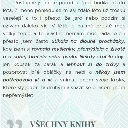
Postupně jsem se přírodou "prochodila" až do
léta. Z mého pohledu se mi asi zdálo léto už trošku
veselejší a to i přesto, že jaro nebo podzim si
užívám daleko víc. V létě je na mě prostě moc
velký teplo a to vlastně nemám moc ráda. Ale i
přesto jsem často
utíkala na dlouhé procházky
,
kde jsem si
rovnala myšlenky, přemýšlela o životě
a o sobě, brečela nebo psala.
Někdy stačilo
dojít
jen kousek za barák a
lehnout si do trávy
a
pozorovat bílé obláčky na nebi a
někdy jsem
potřebovala jít a jít
a vnímat jenom svoje kroky,
které šly jeden za druhým a snažit se o ničem jiném
nepřemýšlet.
VŠECHNY KNIHY