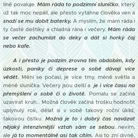
líně povaluje.
Mám ráda to podzimní sluníčko
, který
už tak moc nepálí, ale přesto vytáhne člověka ven a
snaží se mu dobít baterky.
A myslím, že mám ráda i
ty časté deštíky a chladná rána i večery.
Mám ráda
se večer zachumlat do deky a dát si horký čaj
nebo kafe.
A i přesto je podzim zrovna tím obdobím, kdy
úzkosti, paniky či deprese o sobě dávají více
vědět.
Mění se počasí, je více tmy, méně světla a
méně sluníčka. Večery jsou delší a
je i více času na
přemýšlení o sobě či o životě.
Pomalu se začíná
uzavírat kruh... Možná člověk začíná trošku hodnotit
uplynulý rok, dělat si v sobě takový roční úklid,
takovou čistku.
Možná je to i dobrý čas navázat
nějaký intenzivnější vztah sám se sebou
...nevím,
ale
já to momentálně asi tak cítím.
Asi to zní divně,