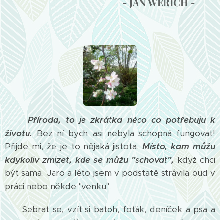
- JAN WERICH -
Příroda, to je zkrátka něco co potřebuju k
životu.
Bez ní bych asi nebyla schopná fungovat!
Přijde mi, že je to nějaká jistota.
Místo, kam můžu
kdykoliv zmizet, kde se můžu "schovat",
když chci
být sama. Jaro a léto jsem v podstatě strávila buď v
práci nebo někde "venku".
Sebrat se, vzít si batoh, foťák, deníček a psa a