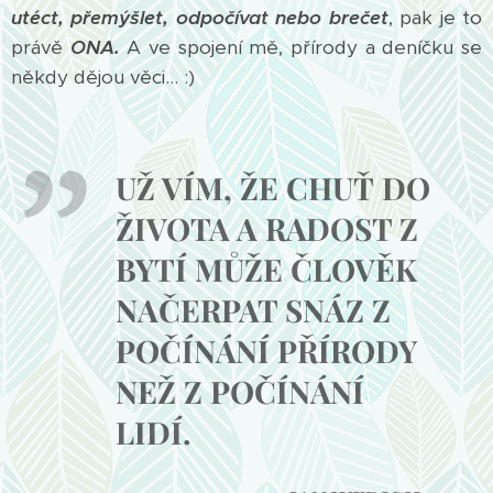
utéct, přemýšlet, odpočívat nebo brečet
, pak je to
právě
ONA.
A ve spojení mě, přírody a deníčku se
někdy dějou věci... :)
UŽ VÍM, ŽE CHUŤ DO
ŽIVOTA A RADOST Z
BYTÍ MŮŽE ČLOVĚK
NAČERPAT SNÁZ Z
POČÍNÁNÍ PŘÍRODY
NEŽ Z POČÍNÁNÍ
LIDÍ.