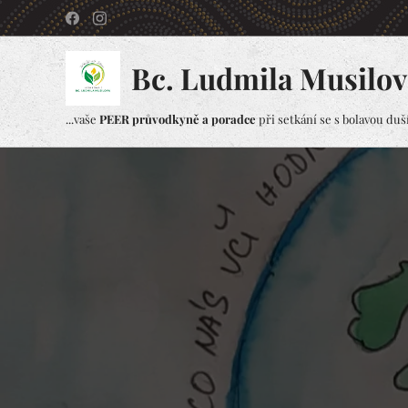
Bc. Ludmila Musilov
...vaše
PEER průvodkyně a poradce
při setkání se s bolavou duší.