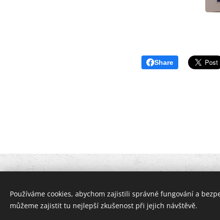
Share
2026 Bc. Ludmila Musilová - PE
Provozovatel:
Bc. Ludmila Musilová
Používáme cookies, abychom zajistili správné fungování a bezp
můžeme zajistit tu nejlepší zkušenost při jejich návštěvě.