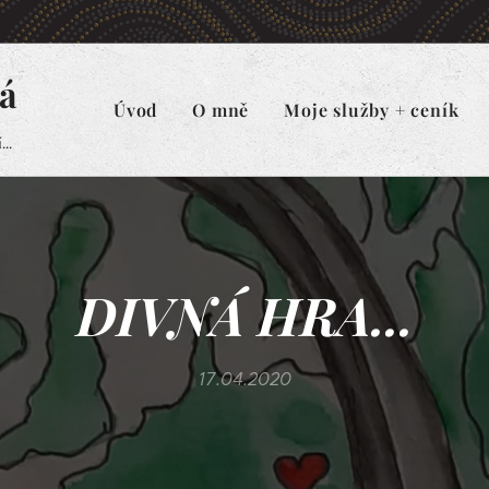
á
Úvod
O mně
Moje služby + ceník
..
DIVNÁ HRA...
17.04.2020