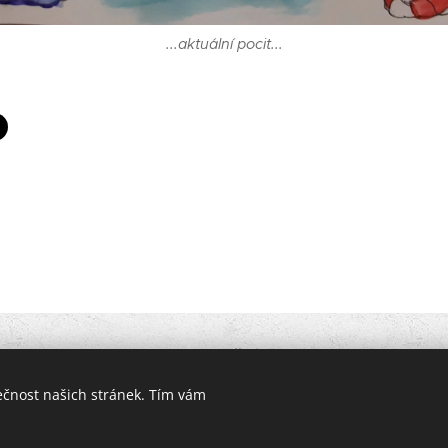
...aktuální pocit...
ER poradce. Zákaz kopírování a jiného využívání obsahu toh
, IČO: 01528661, Horní 182, Havlíčkův Brod, tel.: +420 777 9
ečnost našich stránek. Tím vám
Podnikatel je zapsán v Živnostenském rejstříku ČR.
Vytvořeno službou
Webnode
Cookies