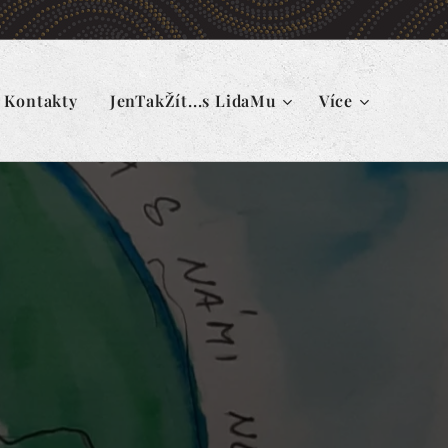
Kontakty
JenTakŽít...s LidaMu
Více