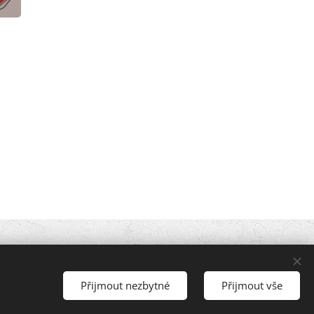
oto webu bez souhlasu majitele.
94875, e-mail: jentakzit@lidamu.cz.
Přijmout nezbytné
Přijmout vše