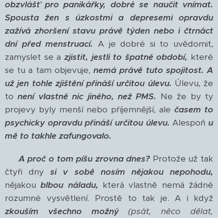
obzvlášť pro panikářky,
dobré se naučit vnímat.
Spousta žen s úzkostmi a depresemi opravdu
zažívá zhoršení stavu právě týden nebo i čtrnáct
dní před menstruací.
A je dobré si to uvědomit,
zamyslet se a
zjistit, jestli to špatné období,
které
se tu a tam objevuje,
nemá právě tuto spojitost.
A
už jen tohle zjištění přináší určitou úlevu.
Úlevu, že
to
není vlastně nic jiného, než PMS.
Ne že by ty
projevy byly menší nebo příjemnější, ale
časem to
psychicky opravdu přináší určitou úlevu.
Alespoň
u
mě to takhle zafungovalo.
A proč o tom píšu zrovna dnes?
Protože už tak
čtyři dny
si v sobě nosím nějakou nepohodu,
nějakou
blbou náladu,
která vlastně nemá žádné
rozumné vysvětlení. Prostě to tak je. A i když
zkouším všechno možný
(psát, něco dělat,