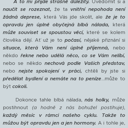
A to mi přijde strašně důležitý.
Uvědomit si a
naučit se rozeznat,
že ta
vnitřní nepohoda není
žádná deprese,
která Vás jde skolit, ale
že je to
opravdu jen úplně obyčejná blbá nálada,
která
může souviset se spoustou věcí,
které se kolem
člověka dějí. Ať už je to
počasí,
nějaké přiznání si
situace, která Vám není úplně příjemná,
nebo
někdo
řekne nebo udělá něco, co se Vám nelíbí,
nebo se někdo
nechová podle Vašich představ,
nebo
nejste spokojení v práci,
chtěli by jste si
předělat bydlení a nemáte na to peníze
...může to
být
cokoli.
Dokonce tahle blbá nálada,
nás holky,
může
postihnout
(a hodně z nás bohužel postihuje)
,
každý měsíc v rámci našeho cyklu.
Takže to
můžou být opravdu jen a jen hormony.
A i tohle je,