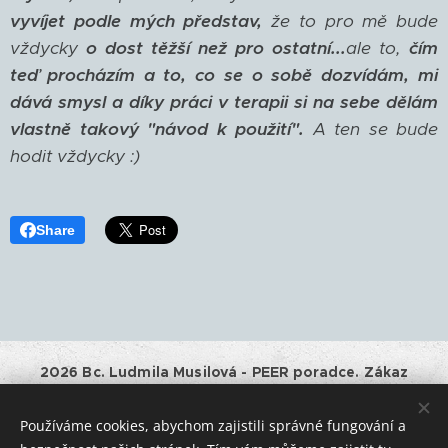
vyvíjet podle mých představ,
že to pro mě bude
vždycky
o dost těžší než pro ostatní...
ale to,
čím
teď procházím a to, co se o sobě dozvídám, mi
dává smysl a díky práci v terapii si na sebe dělám
vlastně takový "návod k použití".
A ten se bude
hodit vždycky :)
Share
2026 Bc. Ludmila Musilová - PEER poradce. Zákaz
kopírování a jiného využívání obsahu tohoto webu bez
souhlasu majitele.
Používáme cookies, abychom zajistili správné fungování a
Provozovatel:
Bc. Ludmila Musilová, IČO: 01528661, Horní