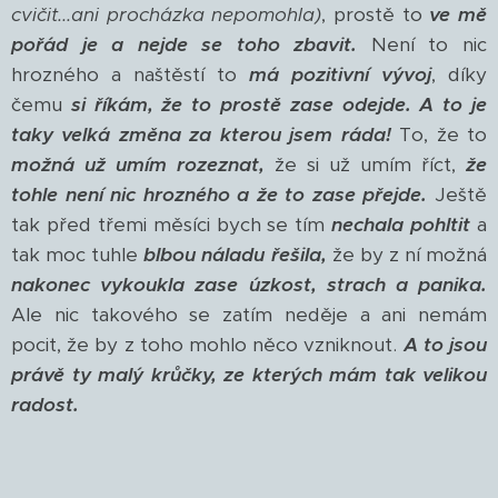
cvičit...ani procházka nepomohla)
, prostě to
ve mě
pořád je a nejde se toho zbavit.
Není to nic
hrozného a naštěstí to
má pozitivní vývoj
, díky
čemu
si říkám, že to prostě zase odejde.
A to je
taky velká změna za kterou jsem ráda!
To, že to
možná už umím rozeznat,
že si už umím říct,
že
tohle není nic hrozného a že to zase přejde.
Ještě
tak před třemi měsíci bych se tím
nechala pohltit
a
tak moc tuhle
blbou náladu řešila,
že by z ní možná
nakonec vykoukla zase úzkost, strach a panika.
Ale nic takového se zatím neděje a ani nemám
pocit, že by z toho mohlo něco vzniknout.
A to jsou
právě ty malý krůčky, ze kterých mám tak velikou
radost.