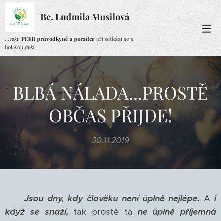
Bc. Ludmila Musilová
...vaše
PEER průvodkyně a poradce
při setkání se s
bolavou duší...
BLBÁ NÁLADA...PROSTĚ
OBČAS PŘIJDE!
30.11.2019
Jsou dny, kdy člověku není úplně nejlépe.
A
i
když se snaží,
tak prostě ta
ne úplně příjemná