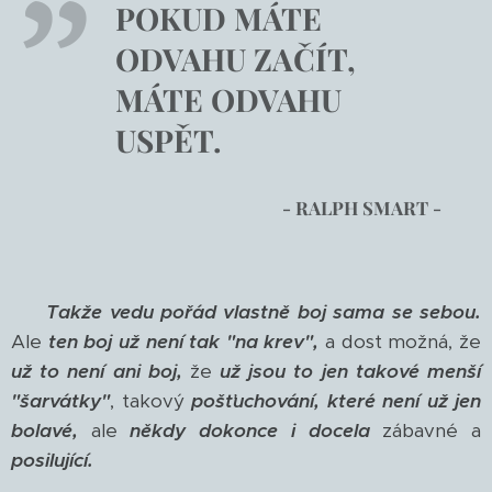
POKUD MÁTE
ODVAHU ZAČÍT,
MÁTE ODVAHU
USPĚT.
- RALPH SMART -
Takže vedu pořád vlastně boj sama se sebou.
Ale
ten boj už není tak "na krev",
a dost možná, že
už to není ani boj,
že
už jsou to jen takové menší
"šarvátky"
, takový
pošťuchování, které není už jen
bolavé,
ale
někdy dokonce i docela
zábavné a
posilující.