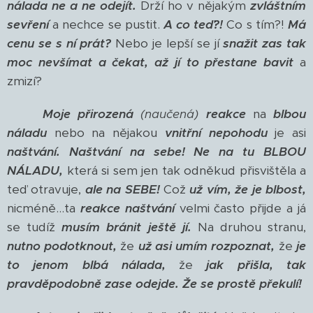
nálada ne a ne odejít.
Drží ho v nějakým
zvláštním
sevření
a nechce se pustit.
A co teď?!
Co s tím?!
Má
cenu se s ní prát?
Nebo je lepší se jí
snažit zas tak
moc nevšímat a čekat, až jí to přestane bavit
a
zmizí?
Moje přirozená
(naučená)
reakce
na
blbou
náladu
nebo na nějakou
vnitřní nepohodu
je asi
naštvání.
Naštvání na sebe!
Ne na tu BLBOU
NÁLADU,
která si sem jen tak odněkud přisvištěla a
teď otravuje,
ale na SEBE!
Což
už vím, že je blbost,
nicméně...ta
reakce naštvání
velmi často přijde a já
se tudíž
musím bránit ještě jí.
Na druhou stranu,
nutno podotknout,
že
už asi umím rozpoznat,
že
je
to jenom blbá nálada,
že
jak přišla, tak
pravděpodobně zase odejde
. Že se prostě překulí!