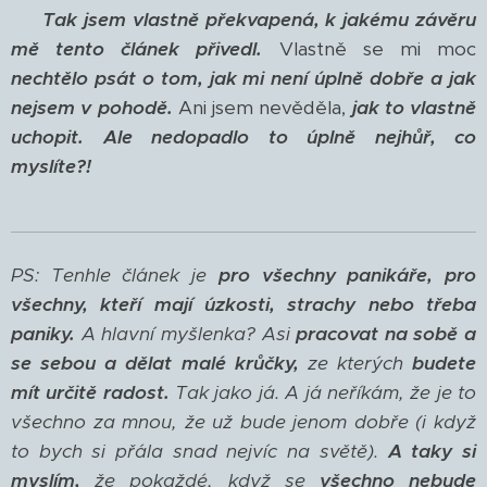
Tak jsem vlastně překvapená, k jakému závěru
mě tento článek přivedl.
Vlastně se mi moc
nechtělo psát o tom, jak mi není úplně dobře a jak
nejsem v pohodě.
Ani jsem nevěděla,
jak to vlastně
uchopit.
Ale nedopadlo to úplně nejhůř, co
myslíte?!
PS: Tenhle článek je
pro všechny panikáře,
pro
všechny, kteří mají úzkosti, strachy nebo třeba
paniky.
A hlavní myšlenka? Asi
pracovat na sobě a
se sebou a dělat malé krůčky,
ze kterých
budete
mít určitě radost.
Tak jako já. A já neříkám, že je to
všechno za mnou, že už bude jenom dobře (i když
to bych si přála snad nejvíc na světě).
A taky si
myslím,
že pokaždé, když se
všechno nebude